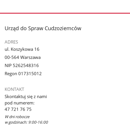
stopka
Urząd do Spraw Cudzoziemców
ADRES
ul. Koszykowa 16
00-564 Warszawa
NIP 5262548316
Regon 017315012
KONTAKT
Skontaktuj się z nami
pod numerem:
47 721 76 75
W dni robocze
w godzinach: 9:00-16:00