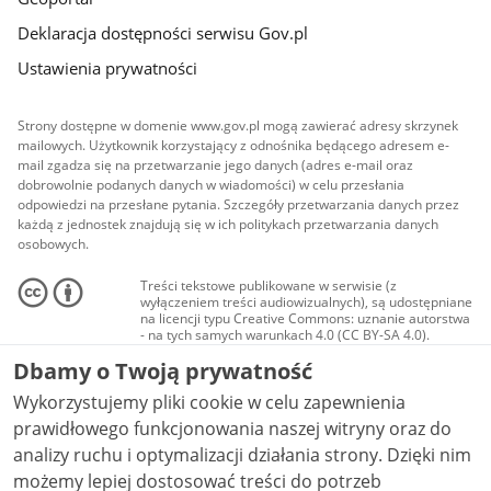
Deklaracja dostępności serwisu Gov.pl
Ustawienia prywatności
Strony dostępne w domenie www.gov.pl mogą zawierać adresy skrzynek
mailowych. Użytkownik korzystający z odnośnika będącego adresem e-
mail zgadza się na przetwarzanie jego danych (adres e-mail oraz
dobrowolnie podanych danych w wiadomości) w celu przesłania
odpowiedzi na przesłane pytania. Szczegóły przetwarzania danych przez
każdą z jednostek znajdują się w ich politykach przetwarzania danych
osobowych.
Treści tekstowe publikowane w serwisie (z
wyłączeniem treści audiowizualnych), są udostępniane
na licencji typu Creative Commons: uznanie autorstwa
- na tych samych warunkach 4.0 (CC BY-SA 4.0).
Materiały audiowizualne, w tym zdjęcia, materiały
Dbamy o Twoją prywatność
audio i wideo, są udostępniane na licencji typu
Creative Commons: uznanie autorstwa użycie
Wykorzystujemy pliki cookie w celu zapewnienia
niekomercyjne - bez utworów zależnych 4.0 (CC BY-
NC-ND 4.0), o ile nie jest to stwierdzone inaczej.
prawidłowego funkcjonowania naszej witryny oraz do
analizy ruchu i optymalizacji działania strony. Dzięki nim
możemy lepiej dostosować treści do potrzeb