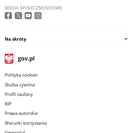
MEDIA SPOŁECZNOŚCIOWE:
Na skróty
stopka
Strona
gov.pl
gov.pl
główna
gov.pl
Polityka cookies
Służba cywilna
Profil zaufany
BIP
Prawa autorskie
Warunki korzystania
Geoportal