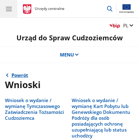
przejdź
gov.pl
Urzędy centralne
gov.pl
Urzędy
do
centralne
wyszukiwar
Zmień 
PL
Urząd do Spraw Cudzoziemców
MENU
Powrót
Wnioski
Wniosek o wydanie /
Wniosek o wydanie /
wymianę Tymczasowego
wymianę Kart Pobytu lub
Zaświadczenia Tożsamości
Genewskiego Dokumentu
Cudzoziemca
Podróży dla osób
posiadających ochronę
uzupełniającą lub status
uchodźcy