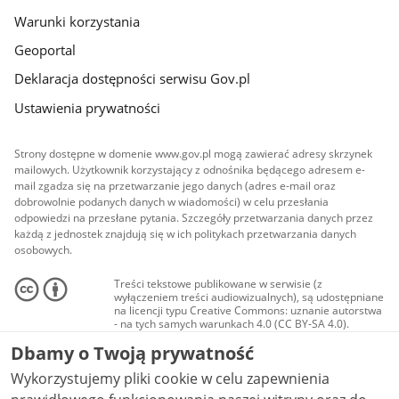
Warunki korzystania
Geoportal
Deklaracja dostępności serwisu Gov.pl
Ustawienia prywatności
Strony dostępne w domenie www.gov.pl mogą zawierać adresy skrzynek
mailowych. Użytkownik korzystający z odnośnika będącego adresem e-
mail zgadza się na przetwarzanie jego danych (adres e-mail oraz
dobrowolnie podanych danych w wiadomości) w celu przesłania
odpowiedzi na przesłane pytania. Szczegóły przetwarzania danych przez
każdą z jednostek znajdują się w ich politykach przetwarzania danych
osobowych.
Treści tekstowe publikowane w serwisie (z
wyłączeniem treści audiowizualnych), są udostępniane
na licencji typu Creative Commons: uznanie autorstwa
- na tych samych warunkach 4.0 (CC BY-SA 4.0).
Materiały audiowizualne, w tym zdjęcia, materiały
Dbamy o Twoją prywatność
audio i wideo, są udostępniane na licencji typu
Creative Commons: uznanie autorstwa użycie
Wykorzystujemy pliki cookie w celu zapewnienia
niekomercyjne - bez utworów zależnych 4.0 (CC BY-
NC-ND 4.0), o ile nie jest to stwierdzone inaczej.