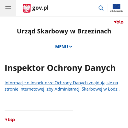
gov.pl
przejdź
do
wyszukiwar
Urząd Skarbowy w Brzezinach
MENU
Inspektor Ochrony Danych
Informacje o Inspektorze Ochrony Danych znajdują się na
stronie internetowej Izby Administracji Skarbowej w Łodzi.