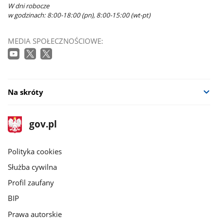
W dni robocze
w godzinach: 8:00-18:00 (pn), 8:00-15:00 (wt-pt)
MEDIA SPOŁECZNOŚCIOWE:
Na skróty
stopka
Strona
gov.pl
gov.pl
główna
gov.pl
Polityka cookies
Służba cywilna
Profil zaufany
BIP
Prawa autorskie