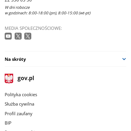
W dni robocze
w godzinach: 8:00-18:00 (pn), 8:00-15:00 (wt-pt)
MEDIA SPOŁECZNOŚCIOWE:
Na skróty
stopka
Strona
gov.pl
gov.pl
główna
gov.pl
Polityka cookies
Służba cywilna
Profil zaufany
BIP