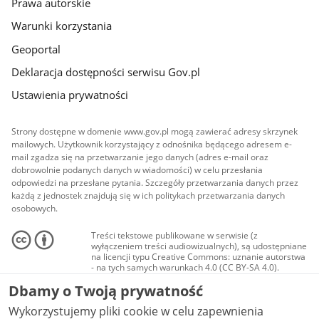
Prawa autorskie
Warunki korzystania
Geoportal
Deklaracja dostępności serwisu Gov.pl
Ustawienia prywatności
Strony dostępne w domenie www.gov.pl mogą zawierać adresy skrzynek
mailowych. Użytkownik korzystający z odnośnika będącego adresem e-
mail zgadza się na przetwarzanie jego danych (adres e-mail oraz
dobrowolnie podanych danych w wiadomości) w celu przesłania
odpowiedzi na przesłane pytania. Szczegóły przetwarzania danych przez
każdą z jednostek znajdują się w ich politykach przetwarzania danych
osobowych.
Treści tekstowe publikowane w serwisie (z
wyłączeniem treści audiowizualnych), są udostępniane
na licencji typu Creative Commons: uznanie autorstwa
- na tych samych warunkach 4.0 (CC BY-SA 4.0).
Materiały audiowizualne, w tym zdjęcia, materiały
Dbamy o Twoją prywatność
audio i wideo, są udostępniane na licencji typu
Creative Commons: uznanie autorstwa użycie
Wykorzystujemy pliki cookie w celu zapewnienia
niekomercyjne - bez utworów zależnych 4.0 (CC BY-