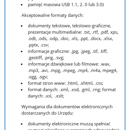
pamięć masowa USB 1.1, 2. 0 lub 3.0)
Akceptowalne formaty danych:
dokumenty tekstowe, tekstowo-graficzne,
prezentacje multimedialne: .txt, .rtf, .pdf, xps,
.odt, .ods, .odp, .doc, .xls, .ppt, .docx, .xlsx,
.pptx, .csv;
informacje graficzne: .jpg, .jpeg, .tif, .tiff,
.geotiff, .png, .svg;
informacje dźwiękowe lub filmowe: .wav,
.mp3, .avi, .mpg, .mpeg, .mp4, .m4a, mpeg4,
.ogg, .ogv;
format stron www: .html, .xhtml, .css;
format danych: .xml, .xsd, .gml, .rng; format
danych: .xsl, .xslt;
Wymagania dla dokumentów elektronicznych
dostarczanych do Urzędu:
dokumenty elektroniczne muszą spełniać
wymogi określone w przepisach odpowiednio