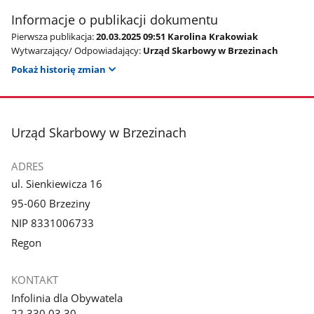
Informacje o publikacji dokumentu
Pierwsza publikacja:
20.03.2025 09:51 Karolina Krakowiak
Wytwarzający/ Odpowiadający:
Urząd Skarbowy w Brzezinach
Pokaż historię zmian
stopka
Urząd Skarbowy w Brzezinach
ADRES
ul. Sienkiewicza 16
95-060 Brzeziny
NIP 8331006733
Regon
KONTAKT
Infolinia dla Obywatela
22 330 03 30