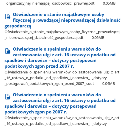
_organizacyjnej​_niemającej​_osobowości​_prawnej.odt
0.05MB
Oświadczenie o stanie majątkowym osoby
fizycznej prowadzącej nieprowadzącej działalność
gospodarczą
Oświadczenie​_o​_stanie​_majątkowym​_osoby​_fizycznej​_prowadzącej​
_nieprowadzącej​_działalność​_gospodarczą.odt
0.05MB
Oświadczenie o spełnieniu warunków do
zastosowania ulgi z art. 16 ustawy o podatku od
spadków i darowizn – dotyczy postępowań
podatkowych zgon przed 2007 r.
Oświadczenie​_o​_spełnieniu​_warunków​_do​_zastosowania​_ulgi​_z​_art​
_16​_ustawy​_o​_podatku​_od​_spadków​_i​_darowizn​_–​_dotyczy​
_postępowań​_podatkowych​_zgon​_przed​_2007​_r.odt
0.04MB
Oświadczenie o spełnieniu warunków do
zastosowania ulgi z art. 16 ustawy o podatku od
spadków i darowizn – dotyczy postępowań
podatkowych zgon po 2007 r.
Oświadczenie​_o​_spełnieniu​_warunków​_do​_zastosowania​_ulgi​_z​_art​
_16​_ustawy​_o​_podatku​_od​_spadków​_i​_darowizn​_–​_dotyczy​