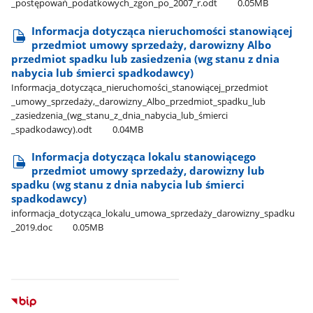
_postępowań​_podatkowych​_zgon​_po​_2007​_r.odt
0.05MB
Informacja dotycząca nieruchomości stanowiącej
przedmiot umowy sprzedaży, darowizny Albo
przedmiot spadku lub zasiedzenia (wg stanu z dnia
nabycia lub śmierci spadkodawcy)
Informacja​_dotycząca​_nieruchomości​_stanowiącej​_przedmiot​
_umowy​_sprzedaży,​_darowizny​_Albo​_przedmiot​_spadku​_lub​
_zasiedzenia​_(wg​_stanu​_z​_dnia​_nabycia​_lub​_śmierci​
_spadkodawcy).odt
0.04MB
Informacja dotycząca lokalu stanowiącego
przedmiot umowy sprzedaży, darowizny lub
spadku (wg stanu z dnia nabycia lub śmierci
spadkodawcy)
informacja​_dotycząca​_lokalu​_umowa​_sprzedaży​_darowizny​_spadku​
_2019.doc
0.05MB