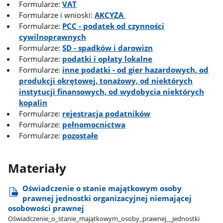
Formularze:
VAT
Formularze i wnioski:
AKCYZA
Formularze:
PCC - podatek od czynności
cywilnoprawnych
Formularze:
SD - spadków i darowizn
Formularze:
podatki i opłaty lokalne
Formularze:
inne podatki - od gier hazardowych, od
produkcji okrętowej, tonażowy, od niektórych
instytucji finansowych, od wydobycia niektórych
kopalin
Formularze:
rejestracja podatników
Formularze:
pełnomocnictwa
Formularze:
pozostałe
Materiały
Oświadczenie o stanie majątkowym osoby
prawnej jednostki organizacyjnej niemającej
osobowości prawnej
Oświadczenie​_o​_stanie​_majątkowym​_osoby​_prawnej​_​_jednostki​