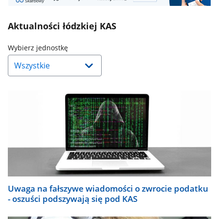
Aktualności łódzkiej KAS
Naciśnij
Wybierz jednostkę
strzałkę
w
dół,
aby
wybrać
odpowiednią
pozycję.
Dane
zaktualizują
się
automatycznie.
Uwaga na fałszywe wiadomości o zwrocie podatku
- oszuści podszywają się pod KAS