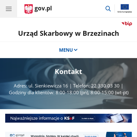
gov.pl
przejdź
do
wyszukiwar
Urząd Skarbowy w Brzezinach
MENU
Kontakt
Adres: ul. Sienkiewicza 16 | Telefon: 22 330 03 30 |
Godziny dla klientów: 8:00-18:00 (pn), 8:00-15:00 (wt-pt)
Środy
z
KSeF
eUS