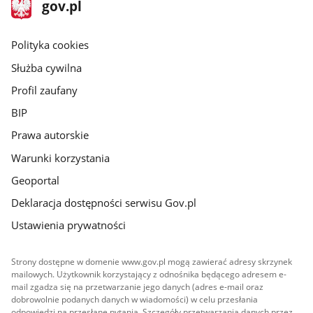
stopka
Strona
gov.pl
gov.pl
główna
gov.pl
Polityka cookies
Służba cywilna
Profil zaufany
BIP
Prawa autorskie
Warunki korzystania
Geoportal
Deklaracja dostępności serwisu Gov.pl
Ustawienia prywatności
Strony dostępne w domenie www.gov.pl mogą zawierać adresy skrzynek
mailowych. Użytkownik korzystający z odnośnika będącego adresem e-
mail zgadza się na przetwarzanie jego danych (adres e-mail oraz
dobrowolnie podanych danych w wiadomości) w celu przesłania
odpowiedzi na przesłane pytania. Szczegóły przetwarzania danych przez