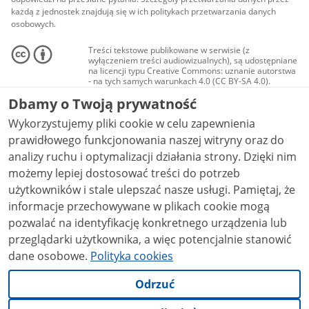
każdą z jednostek znajdują się w ich politykach przetwarzania danych
osobowych.
Treści tekstowe publikowane w serwisie (z
wyłączeniem treści audiowizualnych), są udostępniane
na licencji typu Creative Commons: uznanie autorstwa
- na tych samych warunkach 4.0 (CC BY-SA 4.0).
Materiały audiowizualne, w tym zdjęcia, materiały
Dbamy o Twoją prywatność
audio i wideo, są udostępniane na licencji typu
Creative Commons: uznanie autorstwa użycie
Wykorzystujemy pliki cookie w celu zapewnienia
niekomercyjne - bez utworów zależnych 4.0 (CC BY-
NC-ND 4.0), o ile nie jest to stwierdzone inaczej.
prawidłowego funkcjonowania naszej witryny oraz do
analizy ruchu i optymalizacji działania strony. Dzięki nim
możemy lepiej dostosować treści do potrzeb
użytkowników i stale ulepszać nasze usługi. Pamiętaj, że
informacje przechowywane w plikach cookie mogą
pozwalać na identyfikację konkretnego urządzenia lub
przeglądarki użytkownika, a więc potencjalnie stanowić
dane osobowe.
Polityka cookies
Odrzuć