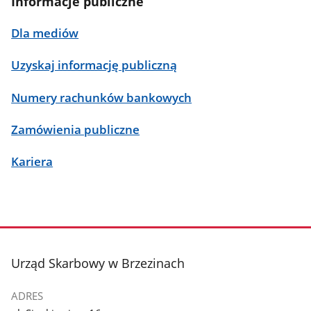
Informacje publiczne
Dla mediów
Uzyskaj informację publiczną
Numery rachunków bankowych
Zamówienia publiczne
Kariera
stopka
Urząd Skarbowy w Brzezinach
ADRES