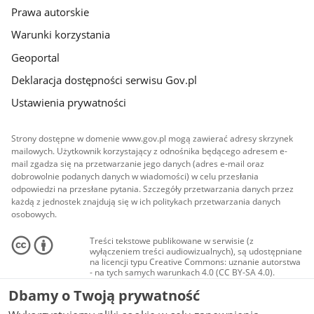
Prawa autorskie
Warunki korzystania
Geoportal
Deklaracja dostępności serwisu Gov.pl
Ustawienia prywatności
Strony dostępne w domenie www.gov.pl mogą zawierać adresy skrzynek
mailowych. Użytkownik korzystający z odnośnika będącego adresem e-
mail zgadza się na przetwarzanie jego danych (adres e-mail oraz
dobrowolnie podanych danych w wiadomości) w celu przesłania
odpowiedzi na przesłane pytania. Szczegóły przetwarzania danych przez
każdą z jednostek znajdują się w ich politykach przetwarzania danych
osobowych.
Treści tekstowe publikowane w serwisie (z
wyłączeniem treści audiowizualnych), są udostępniane
na licencji typu Creative Commons: uznanie autorstwa
- na tych samych warunkach 4.0 (CC BY-SA 4.0).
Materiały audiowizualne, w tym zdjęcia, materiały
Dbamy o Twoją prywatność
audio i wideo, są udostępniane na licencji typu
Creative Commons: uznanie autorstwa użycie