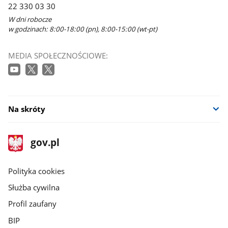
22 330 03 30
W dni robocze
w godzinach: 8:00-18:00 (pn), 8:00-15:00 (wt-pt)
MEDIA SPOŁECZNOŚCIOWE:
Na skróty
stopka
Strona
gov.pl
gov.pl
główna
gov.pl
Polityka cookies
Służba cywilna
Profil zaufany
BIP