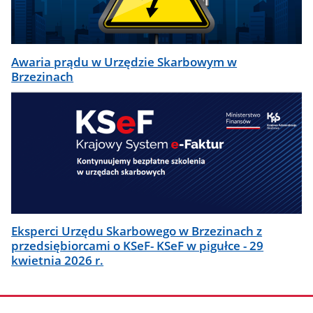
Awaria prądu w Urzędzie Skarbowym w
Brzezinach
Eksperci Urzędu Skarbowego w Brzezinach z
przedsiębiorcami o KSeF- KSeF w pigułce - 29
kwietnia 2026 r.