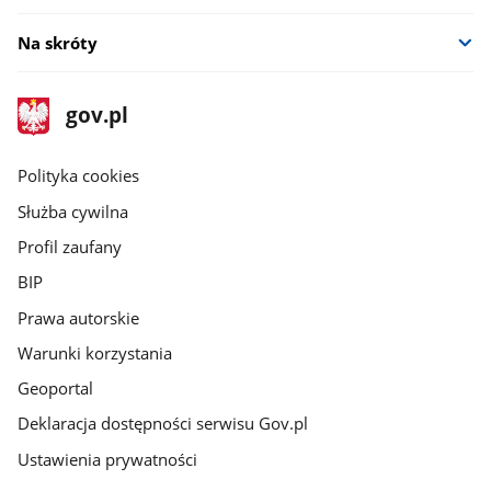
Na skróty
stopka
Strona
gov.pl
gov.pl
główna
gov.pl
Polityka cookies
Służba cywilna
Profil zaufany
BIP
Prawa autorskie
Warunki korzystania
Geoportal
Deklaracja dostępności serwisu Gov.pl
Ustawienia prywatności