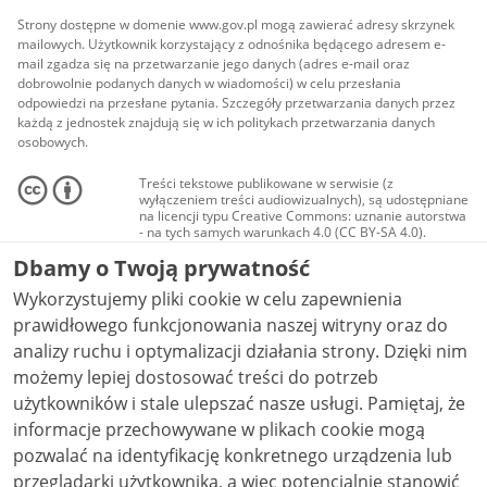
Strony dostępne w domenie www.gov.pl mogą zawierać adresy skrzynek
mailowych. Użytkownik korzystający z odnośnika będącego adresem e-
mail zgadza się na przetwarzanie jego danych (adres e-mail oraz
dobrowolnie podanych danych w wiadomości) w celu przesłania
odpowiedzi na przesłane pytania. Szczegóły przetwarzania danych przez
każdą z jednostek znajdują się w ich politykach przetwarzania danych
osobowych.
Treści tekstowe publikowane w serwisie (z
wyłączeniem treści audiowizualnych), są udostępniane
na licencji typu Creative Commons: uznanie autorstwa
- na tych samych warunkach 4.0 (CC BY-SA 4.0).
Materiały audiowizualne, w tym zdjęcia, materiały
Dbamy o Twoją prywatność
audio i wideo, są udostępniane na licencji typu
Creative Commons: uznanie autorstwa użycie
Wykorzystujemy pliki cookie w celu zapewnienia
niekomercyjne - bez utworów zależnych 4.0 (CC BY-
NC-ND 4.0), o ile nie jest to stwierdzone inaczej.
prawidłowego funkcjonowania naszej witryny oraz do
analizy ruchu i optymalizacji działania strony. Dzięki nim
możemy lepiej dostosować treści do potrzeb
użytkowników i stale ulepszać nasze usługi. Pamiętaj, że
informacje przechowywane w plikach cookie mogą
pozwalać na identyfikację konkretnego urządzenia lub
przeglądarki użytkownika, a więc potencjalnie stanowić