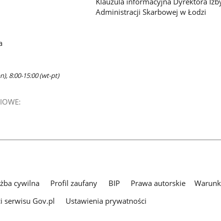
Klauzula informacyjna Dyrektora Izb
Administracji Skarbowej w Łodzi
a
n), 8:00-15:00 (wt-pt)
IOWE:
użba cywilna
Profil zaufany
BIP
Prawa autorskie
Warunki
i serwisu Gov.pl
Ustawienia prywatności