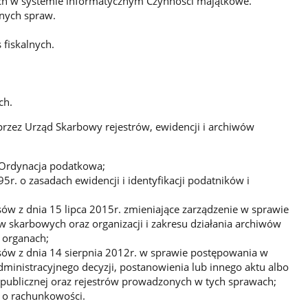
ch w systemie informatycznym Czynności majątkowe.
onych spraw.
fiskalnych.
ch.
rzez Urząd Skarbowy rejestrów, ewidencji i archiwów
. Ordynacja podatkowa;
5r. o zasadach ewidencji i identyfikacji podatników i
sów z dnia 15 lipca 2015r. zmieniające zarządzenie w sprawie
ów skarbowych oraz organizacji i zakresu działania archiwów
h organach;
sów z dnia 14 sierpnia 2012r. w sprawie postępowania w
ministracyjnego decyzji, postanowienia lub innego aktu albo
i publicznej oraz rejestrów prowadzonych w tych sprawach;
. o rachunkowości.