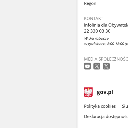
Regon
KONTAKT
Infolinia dla Obywatel
22 330 03 30
W dni robocze
w godzinach: 8:00-18:00 (p
MEDIA SPOŁECZNOŚC
stopka
Strona
gov.pl
gov.pl
główna
gov.pl
Polityka cookies
Sł
Deklaracja dostępnośc