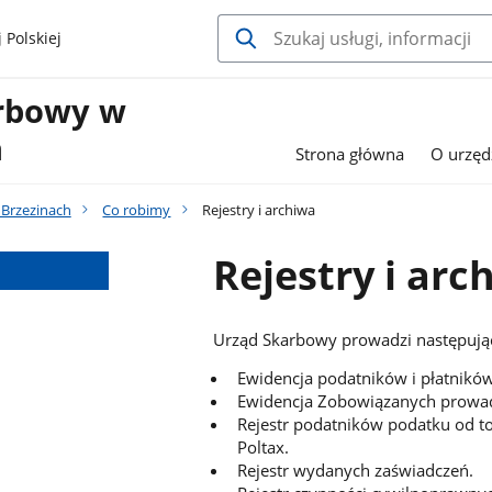
 Polskiej
rbowy w
h
Strona główna
O urzęd
Brzezinach
Co robimy
Rejestry i archiwa
Rejestry i arc
Urząd Skarbowy prowadzi następują
Ewidencja podatników i płatnikó
Ewidencja Zobowiązanych prowad
Rejestr podatników podatku od t
Poltax.
Rejestr wydanych zaświadczeń.