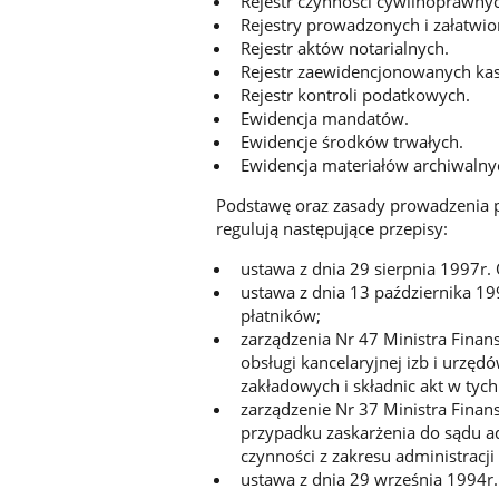
Rejestr czynności cywilnoprawny
Rejestry prowadzonych i załatwi
Rejestr aktów notarialnych.
Rejestr zaewidencjonowanych kas 
Rejestr kontroli podatkowych.
Ewidencja mandatów.
Ewidencje środków trwałych.
Ewidencja materiałów archiwalny
Podstawę oraz zasady prowadzenia p
regulują następujące przepisy:
ustawa z dnia 29 sierpnia 1997r
ustawa z dnia 13 października 199
płatników;
zarządzenia Nr 47 Ministra Finan
obsługi kancelaryjnej izb i urzęd
zakładowych i składnic akt w tyc
zarządzenie Nr 37 Ministra Finan
przypadku zaskarżenia do sądu ad
czynności z zakresu administracj
ustawa z dnia 29 września 1994r