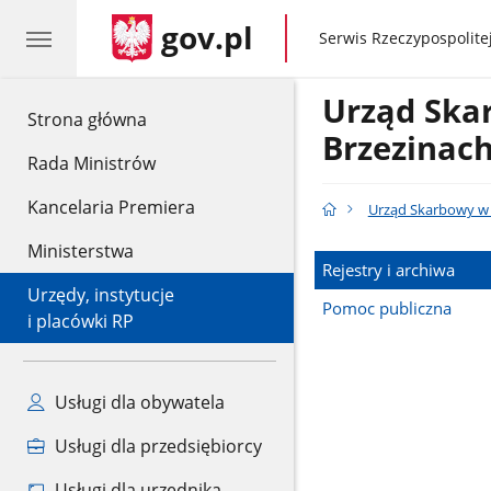
gov.pl
gov.pl
Serwis Rzeczypospolitej
Urząd Ska
gov.pl
Strona główna
Brzezinac
Rada Ministrów
Kancelaria Premiera
Urząd Skarbowy w 
Ministerstwa
Rejestry i archiwa
Urzędy, instytucje
Pomoc publiczna
i placówki RP
Usługi dla obywatela
Usługi dla przedsiębiorcy
Usługi dla urzędnika