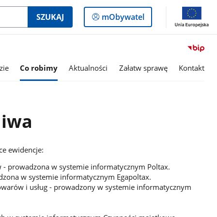
Logowanie
SZUKAJ
mObywatel
do
panelu
zie
Co robimy
Aktualności
Załatw sprawę
Kontakt
hiwa
ce ewidencje:
w - prowadzona w systemie informatycznym Poltax.
zona w systemie informatycznym Egapoltax.
owarów i usług - prowadzony w systemie informatycznym