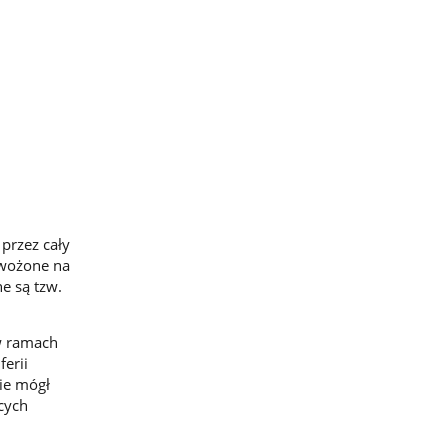
przez cały
zewożone na
e są tzw.
w ramach
erii
ie mógł
ących