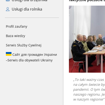
Usługi dla rolnika
Profil zaufany
Baza wiedzy
Serwis Służby Cywilnej
Сайт для громадян України
–
Serwis dla obywateli Ukrainy
To taki ważny czas
na całym świecie b
pandemii. O tym św
naszego regionu. Je
w naszym regionie