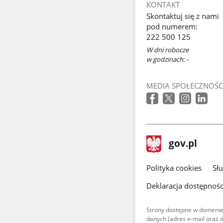
KONTAKT
Skontaktuj się z nami
pod numerem:
222 500 125
W dni robocze
w godzinach: -
MEDIA SPOŁECZNOŚC
stopka
Strona
gov.pl
gov.pl
główna
gov.pl
Polityka cookies
Sł
Deklaracja dostępnośc
Strony dostępne w domenie
danych (adres e-mail oraz 