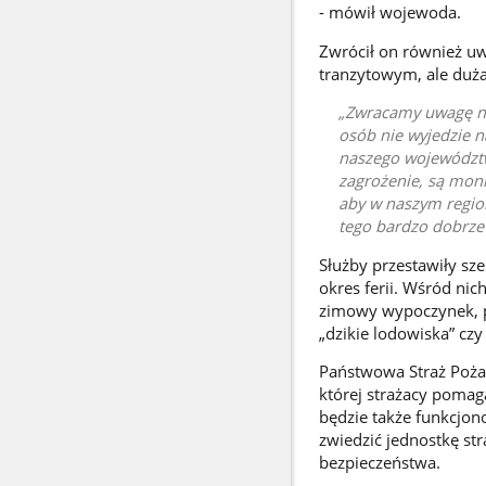
- mówił wojewoda.
Zwrócił on również u
tranzytowym, ale duża 
Zwracamy uwagę na 
osób nie wyjedzie 
naszego województw
zagrożenie, są moni
aby w naszym region
tego bardzo dobrze
Służby przestawiły sze
okres ferii. Wśród nic
zimowy wypoczynek, p
„dzikie lodowiska” c
Państwowa Straż Poża
której strażacy pomaga
będzie także funkcjon
zwiedzić jednostkę str
bezpieczeństwa.