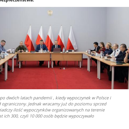
 po dwóch latach pandemii , kiedy wypoczynek w Polsce i
ył ograniczony. Jednak wracamy już do poziomu sprzed
iadczy ilość wypoczynków organizowanych na terenie
st ich 300, czyli 10 000 osób będzie wypoczywało