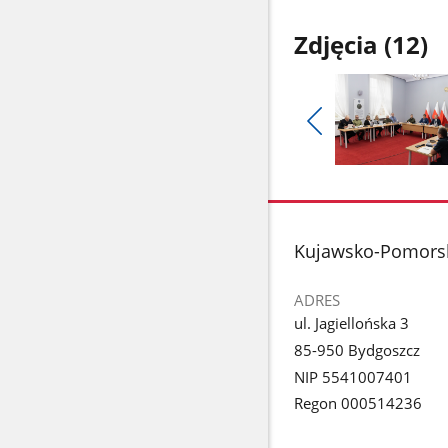
Zdjęcia (12)
Pokaż
poprzednie
Pokaż
zdjęcia
zdjęcie
1
z
stopka
Kujawsko-Pomorsk
galerii.
ADRES
ul. Jagiellońska 3
85-950 Bydgoszcz
NIP 5541007401
Regon 000514236