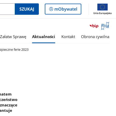
Logowanie
SZUKAJ
mObywatel
do
panelu
Otwórz
okno
z
Załatw Sprawę
Aktualności
Kontakt
Obrona cywilna
tłumac
języka
pieczne ferie 2023
migowe
ematem
eczeństwo
 znaczące
antuje