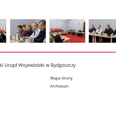
Pokaż
Pokaż
Pokaż
zdjęcie
zdjęcie
zdjęcie
2
3
4
z
z
z
i Urząd Wojewódzki w Bydgoszczy
galerii.
galerii.
galerii.
Mapa strony
Archiwum