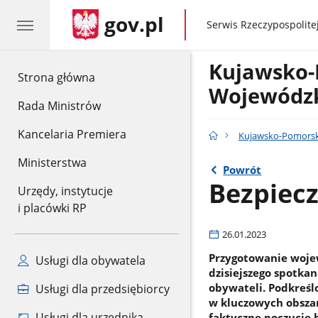
gov.pl
gov.pl
Serwis Rzeczypospolitej
Kujawsko-
gov.pl
Strona główna
Wojewódzk
Rada Ministrów
Kancelaria Premiera
Kujawsko-Pomorsk
Ministerstwa
Powrót
Bezpiecz
Urzędy, instytucje
i placówki RP
26.01.2023
Przygotowanie woje
Usługi dla obywatela
dzisiejszego spotka
obywateli. Podkreśl
Usługi dla przedsiębiorcy
w kluczowych obsza
Usługi dla urzędnika
faktyczne poczucie 