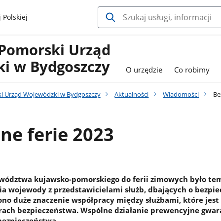
 Polskiej
Pomorski Urząd
i w Bydgoszczy
O urzędzie
Co robimy
i Urząd Wojewódzki w Bydgoszczy
Aktualności
Wiadomości
Bez
ne ferie 2023
wództwa kujawsko-pomorskiego do ferii zimowych było t
nia wojewody z przedstawicielami służb, dbających o bezpi
ono duże znaczenie współpracy między służbami, które jest
rach bezpieczeństwa. Wspólne działanie prewencyjne gwar
bezpieczeństwa.