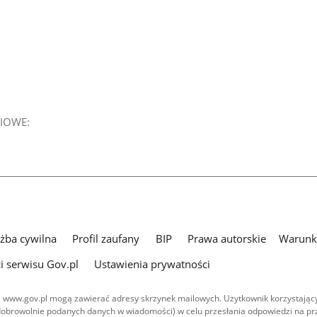
IOWE:
użba cywilna
Profil zaufany
BIP
Prawa autorskie
Warunki
i serwisu Gov.pl
Ustawienia prywatności
 www.gov.pl mogą zawierać adresy skrzynek mailowych. Użytkownik korzystający
dobrowolnie podanych danych w wiadomości) w celu przesłania odpowiedzi na prz