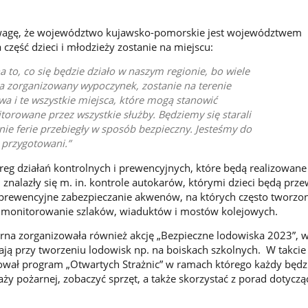
wagę, że województwo kujawsko-pomorskie jest województwem
część dzieci i młodzieży zostanie na miejscu:
to, co się będzie działo w naszym regionie, bo wiele
na zorganizowany wypoczynek, zostanie na terenie
a i te wszystkie miejsca, które mogą stanowić
torowane przez wszystkie służby. Będziemy się starali
ie ferie przebiegły w sposób bezpieczny. Jesteśmy do
 przygotowani.
reg działań kontrolnych i prewencyjnych, które będą realizowane 
h znalazły się m. in. kontrole autokarów, którymi dzieci będą pr
rewencyjne zabezpieczanie akwenów, na których często tworzon
zy monitorowanie szlaków, wiaduktów i mostów kolejowych.
rna zorganizowała również akcję „Bezpieczne lodowiska 2023”, 
ją przy tworzeniu lodowisk np. na boiskach szkolnych. W takcie f
ował program „Otwartych Strażnic” w ramach którego każdy będz
aży pożarnej, zobaczyć sprzęt, a także skorzystać z porad dotycz