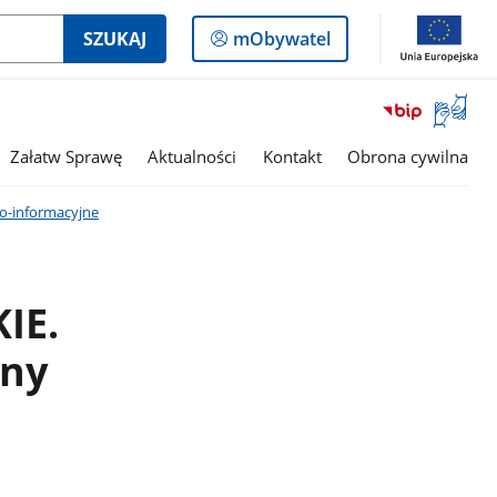
Logowanie
SZUKAJ
mObywatel
do
panelu
Otwórz
okno
z
Załatw Sprawę
Aktualności
Kontakt
Obrona cywilna
tłumac
języka
o-informacyjne
migowe
IE.
ony