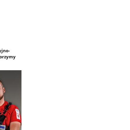
yjno-
worzymy