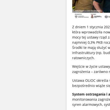
Z dniem 1 stycznia 202
która wprowadziła now
mocy tej ustawy rząd 
najmniej 0,3% PKB roczn
Środki te mają służyć
infrastruktury (np. b
ratowniczych.
Wejście w życie ustaw
zagrożenia – zarówno mi
Ustawa OLiOC określa 
bezpośrednio wiąże si
System ostrzegania i
monitorowania zagroże
syren alarmowych, sys