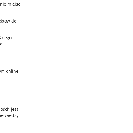
nie miejsc
ektów do
óżnego
o.
m online:
ści” jest
ie wiedzy