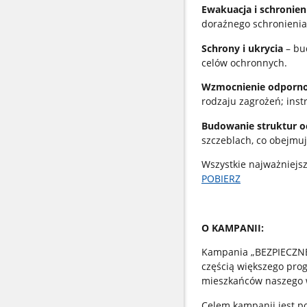
Ewakuacja i schronien
doraźnego schronienia 
Schrony i ukrycia
– bu
celów ochronnych.
Wzmocnienie odpornoś
rodzaju zagrożeń; ins
Budowanie struktur o
szczeblach, co obejmuj
Wszystkie najważniej
POBIERZ
O KAMPANII:
Kampania „BEZPIECZNE
częścią większego pro
mieszkańców naszego 
Celem kampanii jest p