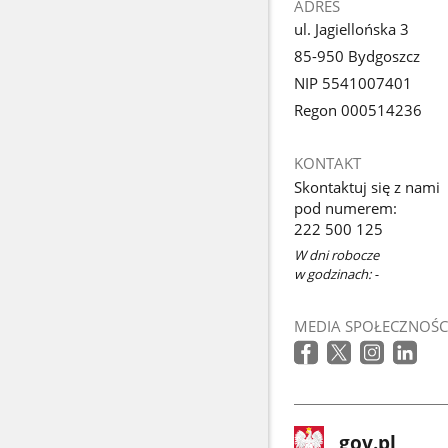
ADRES
ul. Jagiellońska 3
85-950 Bydgoszcz
NIP 5541007401
Regon 000514236
KONTAKT
Skontaktuj się z nami
pod numerem:
222 500 125
W dni robocze
w godzinach: -
MEDIA SPOŁECZNOŚC
stopka
Strona
gov.pl