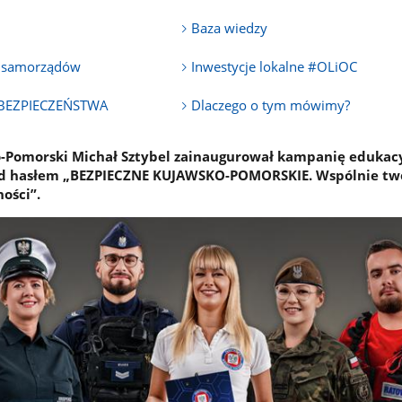
Baza wiedzy
a samorządów
Inwestycje lokalne #OLiOC
 BEZPIECZEŃSTWA
Dlaczego o tym mówimy?
Pomorski Michał Sztybel zainaugurował kampanię edukac
d hasłem „BEZPIECZNE KUJAWSKO-POMORSKIE. Wspólnie t
ości”.