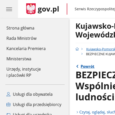
gov.pl
gov.pl
Serwis Rzeczypospolitej
Kujawsko-
gov.pl
Strona główna
Wojewódzk
Rada Ministrów
Kancelaria Premiera
Kujawsko-Pomorsk
BEZPIECZNE KUJAW
Ministerstwa
Powrót
Urzędy, instytucje
BEZPIEC
i placówki RP
Wspólni
ludności
Usługi dla obywatela
Usługi dla przedsiębiorcy
Czytaj, oglądaj, słuc
Usługi dla urzędnika