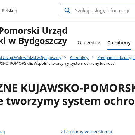
 Polskiej
Pomorski Urząd
i w Bydgoszczy
O urzędzie
Co robimy
i Urząd Wojewódzki w Bydgoszczy
Co robimy
Kampanie edukacyjn
SKO-POMORSKIE. Wspólnie tworzymy system ochrony ludności
ZNE KUJAWSKO-POMORSK
e tworzymy system ochr
haj
Działamy w przestrzeni