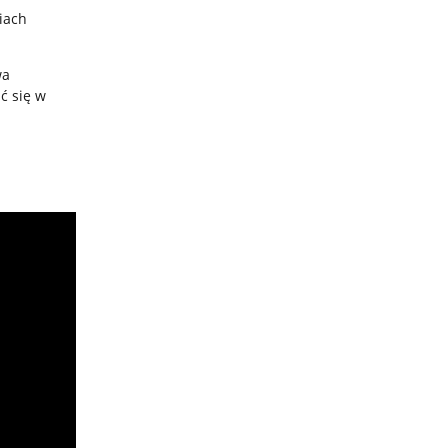
iach
wa
ć się w