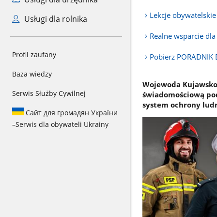
Lekcje obywatelskie
Usługi dla rolnika
Realne wsparcie dl
Profil zaufany
Pobierz PORADNIK
Baza wiedzy
Wojewoda Kujawsko-
Serwis Służby Cywilnej
świadomościową po
system ochrony ludn
Сайт для громадян України
–
Serwis dla obywateli Ukrainy