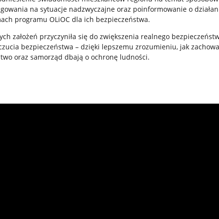
eagowania na sytuacje nadzwyczajne oraz poinformowanie o działan
ch programu OLiOC dla ich bezpieczeństwa.
tych założeń przyczyniła się do zwiększenia realnego bezpieczeńst
oczucia bezpieczeństwa – dzięki lepszemu zrozumieniu, jak zachowa
ństwo oraz samorząd dbają o ochronę ludności.