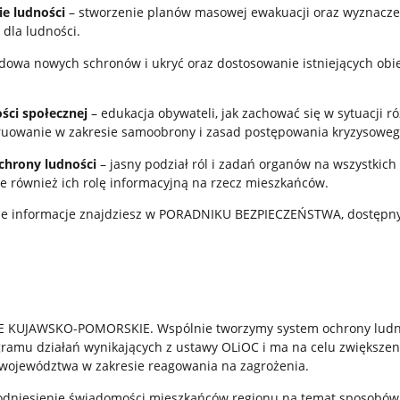
ie ludności
– stworzenie planów masowej ewakuacji oraz wyznacze
dla ludności.
dowa nowych schronów i ukryć oraz dostosowanie istniejących obi
ci społecznej
– edukacja obywateli, jak zachować się w sytuacji r
truowanie w zakresie samoobrony i zasad postępowania kryzysoweg
chrony ludności
– jasny podział ról i zadań organów na wszystkich
e również ich rolę informacyjną na rzecz mieszkańców.
sze informacje znajdziesz w PORADNIKU BEZPIECZEŃSTWA, dostępny
 KUJAWSKO-POMORSKIE. Wspólnie tworzymy system ochrony ludno
gramu działań wynikających z ustawy OLiOC i ma na celu zwiększen
województwa w zakresie reagowania na zagrożenia.
odniesienie świadomości mieszkańców regionu na temat sposobów