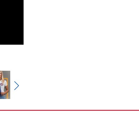
Pokaż
nestępne
zdjęcia