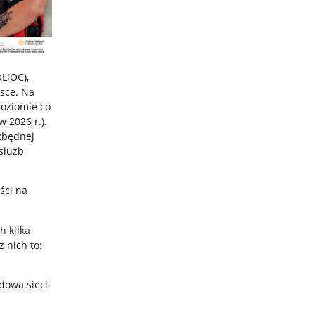
OLiOC),
sce. Na
poziomie co
w 2026 r.).
zbędnej
służb
ści na
h kilka
 nich to:
dowa sieci