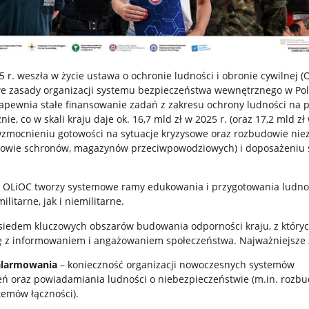
5 r. weszła w życie ustawa o ochronie ludności i obronie cywilnej (
e zasady organizacji systemu bezpieczeństwa wewnętrznego w Pol
zapewnia stałe finansowanie zadań z zakresu ochrony ludności na 
ie, co w skali kraju daje ok. 16,7 mld zł w 2025 r. (oraz 17,2 mld zł 
 wzmocnieniu gotowości na sytuacje kryzysowe oraz rozbudowie nie
udowie schronów, magazynów przeciwpowodziowych) i doposażeniu 
y OLiOC tworzy systemowe ramy edukowania i przygotowania ludno
litarne, jak i niemilitarne.
siedem kluczowych obszarów budowania odporności kraju, z któryc
ę z informowaniem i angażowaniem społeczeństwa. Najważniejsze z
 alarmowania
– konieczność organizacji nowoczesnych systemów
ń oraz powiadamiania ludności o niebezpieczeństwie (m.in. rozbu
temów łączności).