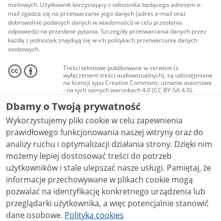
mailowych. Użytkownik korzystający z odnośnika będącego adresem e-
mail zgadza się na przetwarzanie jego danych (adres e-mail oraz
dobrowolnie podanych danych w wiadomości) w celu przesłania
odpowiedzi na przesłane pytania. Szczegóły przetwarzania danych przez
każdą z jednostek znajdują się w ich politykach przetwarzania danych
osobowych.
Treści tekstowe publikowane w serwisie (z
wyłączeniem treści audiowizualnych), są udostępniane
na licencji typu Creative Commons: uznanie autorstwa
- na tych samych warunkach 4.0 (CC BY-SA 4.0).
Materiały audiowizualne, w tym zdjęcia, materiały
Dbamy o Twoją prywatność
audio i wideo, są udostępniane na licencji typu
Creative Commons: uznanie autorstwa użycie
Wykorzystujemy pliki cookie w celu zapewnienia
niekomercyjne - bez utworów zależnych 4.0 (CC BY-
NC-ND 4.0), o ile nie jest to stwierdzone inaczej.
prawidłowego funkcjonowania naszej witryny oraz do
analizy ruchu i optymalizacji działania strony. Dzięki nim
możemy lepiej dostosować treści do potrzeb
użytkowników i stale ulepszać nasze usługi. Pamiętaj, że
informacje przechowywane w plikach cookie mogą
pozwalać na identyfikację konkretnego urządzenia lub
przeglądarki użytkownika, a więc potencjalnie stanowić
dane osobowe.
Polityka cookies