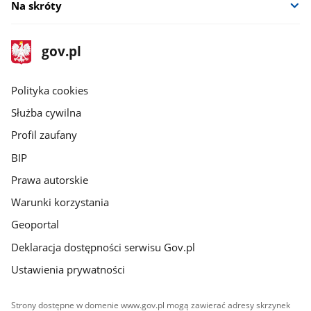
Na skróty
stopka
Strona
gov.pl
gov.pl
główna
gov.pl
Polityka cookies
Służba cywilna
Profil zaufany
BIP
Prawa autorskie
Warunki korzystania
Geoportal
Deklaracja dostępności serwisu Gov.pl
Ustawienia prywatności
Strony dostępne w domenie www.gov.pl mogą zawierać adresy skrzynek