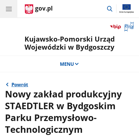
gov.pl
przejdź
do
wyszukiwar
Otwór
okno
Kujawsko-Pomorski Urząd
z
tłuma
Wojewódzki w Bydgoszczy
języka
migow
MENU
Powrót
Nowy zakład produkcyjny
STAEDTLER w Bydgoskim
Parku Przemysłowo-
Technologicznym