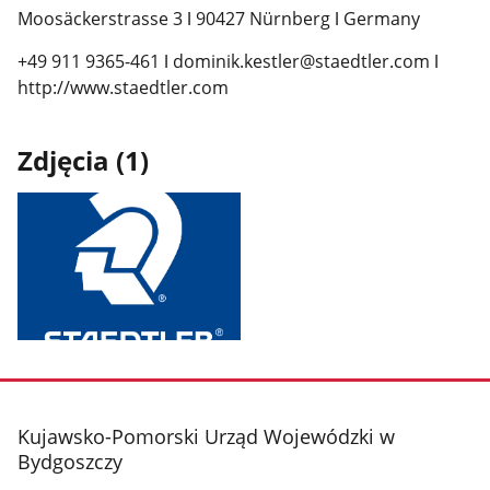
Moosäckerstrasse 3
ǀ
90427 Nürnberg
ǀ
Germany
+49 911 9365-461
ǀ
dominik.kestler@staedtler.com
ǀ
http://www.staedtler.com
Zdjęcia (1)
Pokaż
zdjęcie
1
z
stopka
Kujawsko-Pomorski Urząd Wojewódzki w
galerii.
Bydgoszczy