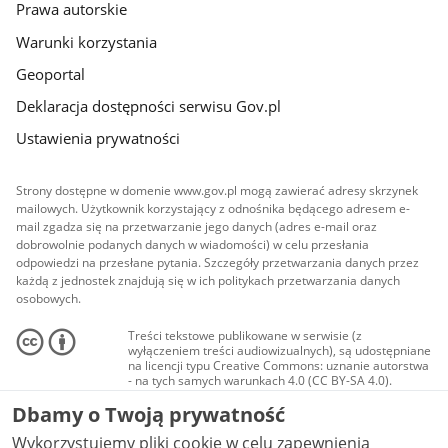
Prawa autorskie
Warunki korzystania
Geoportal
Deklaracja dostępności serwisu Gov.pl
Ustawienia prywatności
Strony dostępne w domenie www.gov.pl mogą zawierać adresy skrzynek
mailowych. Użytkownik korzystający z odnośnika będącego adresem e-
mail zgadza się na przetwarzanie jego danych (adres e-mail oraz
dobrowolnie podanych danych w wiadomości) w celu przesłania
odpowiedzi na przesłane pytania. Szczegóły przetwarzania danych przez
każdą z jednostek znajdują się w ich politykach przetwarzania danych
osobowych.
Treści tekstowe publikowane w serwisie (z
wyłączeniem treści audiowizualnych), są udostępniane
na licencji typu Creative Commons: uznanie autorstwa
- na tych samych warunkach 4.0 (CC BY-SA 4.0).
Materiały audiowizualne, w tym zdjęcia, materiały
Dbamy o Twoją prywatność
audio i wideo, są udostępniane na licencji typu
Creative Commons: uznanie autorstwa użycie
Wykorzystujemy pliki cookie w celu zapewnienia
niekomercyjne - bez utworów zależnych 4.0 (CC BY-