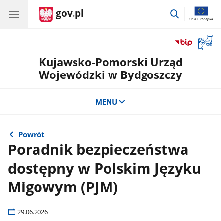
gov.pl
przejdź
do
wyszukiwar
Otwór
okno
Kujawsko-Pomorski Urząd
z
tłuma
Wojewódzki w Bydgoszczy
języka
migow
MENU
Powrót
Poradnik bezpieczeństwa
dostępny w Polskim Języku
Migowym (PJM)
29.06.2026