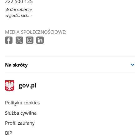
222 500 125
W dni robocze
w godzinach: -
MEDIA SPOŁECZNOŚCIOWE:
Na skróty
stopka
Strona
gov.pl
gov.pl
główna
gov.pl
Polityka cookies
Służba cywilna
Profil zaufany
BIP