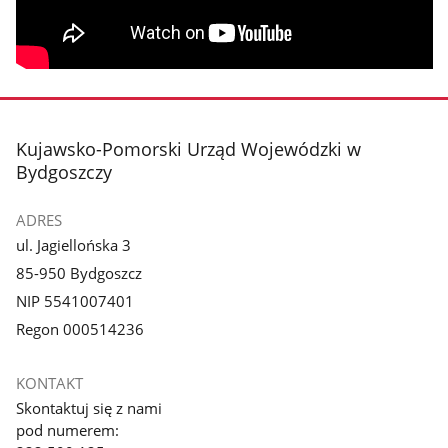
stopka
Kujawsko-Pomorski Urząd Wojewódzki w
Bydgoszczy
ADRES
ul. Jagiellońska 3
85-950 Bydgoszcz
NIP 5541007401
Regon 000514236
KONTAKT
Skontaktuj się z nami
pod numerem: