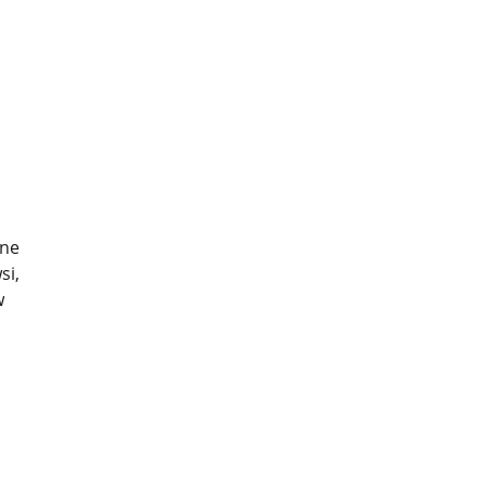
lne
si,
w