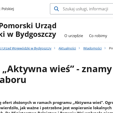
 Polskiej
Pomorski Urząd
i w Bydgoszczy
O urzędzie
Co robimy
i Urząd Wojewódzki w Bydgoszczy
Aktualności
Wiadomości
Pr
 „Aktywna wieś” - znamy
naboru
ę ofert złożonych w ramach programu „Aktywna wieś”. Og
wierdziło, jak ważne i potrzebne jest wspieranie lokalnych
ch. Do Ministerstwa Rolnictwa i Rozwoju Wsi wpłynęło niem