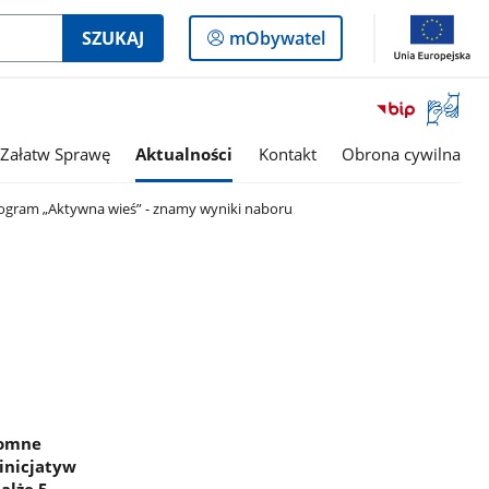
Logowanie
SZUKAJ
mObywatel
do
panelu
Otwórz
okno
z
Załatw Sprawę
Aktualności
Kontakt
Obrona cywilna
tłumac
języka
ogram „Aktywna wieś” - znamy wyniki naboru
migowe
romne
 inicjatyw
alże 5