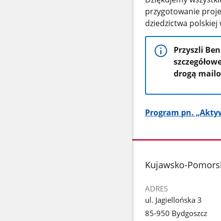
przygotowanie proje
dziedzictwa polskiej 
Przyszli Be
szczegółowe
drogą mail
Program pn. „Aktyw
stopka
Kujawsko-Pomorsk
ADRES
ul. Jagiellońska 3
85-950 Bydgoszcz