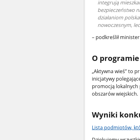
integrują mieszka
bezpieczeństwo na
działaniom polska
nowoczesnym, lec
– podkreślił minister
O programie
„Aktywna wieś” to pr
inicjatywy polegające
promocją lokalnych 
obszarów wiejskich.
Wyniki konk
Lista podmiotów, kt
Dziękujemy wszystki