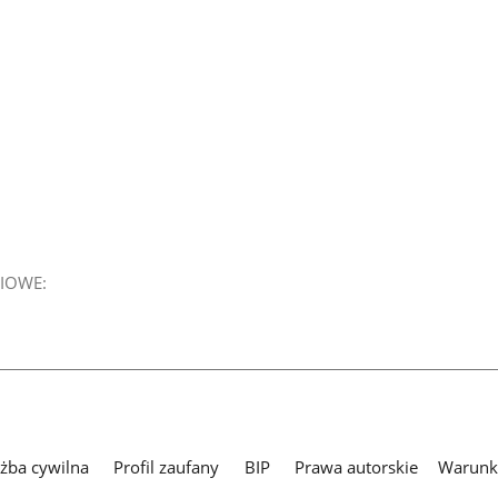
IOWE:
użba cywilna
Profil zaufany
BIP
Prawa autorskie
Warunki