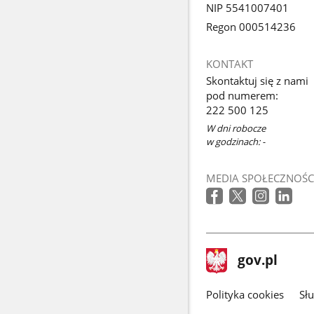
NIP 5541007401
Regon 000514236
KONTAKT
Skontaktuj się z nami
pod numerem:
222 500 125
W dni robocze
w godzinach: -
MEDIA SPOŁECZNOŚC
stopka
Strona
gov.pl
gov.pl
główna
gov.pl
Polityka cookies
Sł