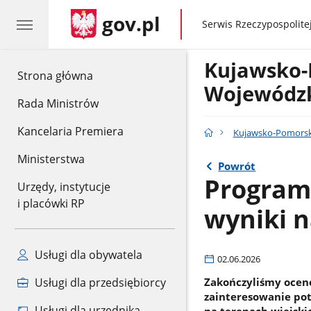
gov.pl
gov.pl
Serwis Rzeczypospolitej
Kujawsko-
gov.pl
Strona główna
Wojewódzk
Rada Ministrów
Kancelaria Premiera
Kujawsko-Pomorsk
Ministerstwa
Powrót
Program
Urzędy, instytucje
i placówki RP
wyniki 
Usługi dla obywatela
02.06.2026
Zakończyliśmy ocen
Usługi dla przedsiębiorcy
zainteresowanie pot
Usługi dla urzędnika
na terenach wiejski