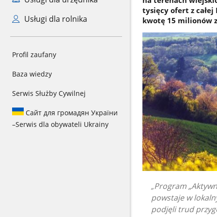
tysięcy ofert z całe
Usługi dla rolnika
kwotę 15 milionów z
Profil zaufany
Baza wiedzy
Serwis Służby Cywilnej
Сайт для громадян України
–
Serwis dla obywateli Ukrainy
Program „Aktywna
powstaje w lokaln
podjęli trud przyg