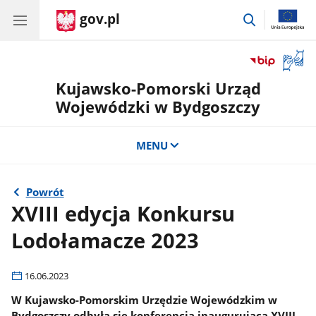
gov.pl
przejdź
do
wyszukiwar
Otwór
okno
Kujawsko-Pomorski Urząd
z
tłuma
Wojewódzki w Bydgoszczy
języka
migow
MENU
Powrót
XVIII edycja Konkursu
Lodołamacze 2023
16.06.2023
W Kujawsko-Pomorskim Urzędzie Wojewódzkim w
Bydgoszczy odbyła się konferencja inaugurująca XVIII