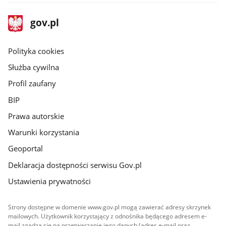
stopka
Strona
gov.pl
gov.pl
główna
gov.pl
Polityka cookies
Służba cywilna
Profil zaufany
BIP
Prawa autorskie
Warunki korzystania
Geoportal
Deklaracja dostępności serwisu Gov.pl
Ustawienia prywatności
Strony dostępne w domenie www.gov.pl mogą zawierać adresy skrzynek
mailowych. Użytkownik korzystający z odnośnika będącego adresem e-
mail zgadza się na przetwarzanie jego danych (adres e-mail oraz