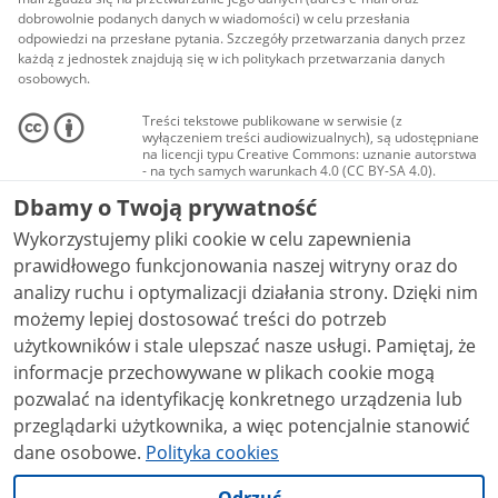
dobrowolnie podanych danych w wiadomości) w celu przesłania
odpowiedzi na przesłane pytania. Szczegóły przetwarzania danych przez
każdą z jednostek znajdują się w ich politykach przetwarzania danych
osobowych.
Treści tekstowe publikowane w serwisie (z
wyłączeniem treści audiowizualnych), są udostępniane
na licencji typu Creative Commons: uznanie autorstwa
- na tych samych warunkach 4.0 (CC BY-SA 4.0).
Materiały audiowizualne, w tym zdjęcia, materiały
Dbamy o Twoją prywatność
audio i wideo, są udostępniane na licencji typu
Creative Commons: uznanie autorstwa użycie
Wykorzystujemy pliki cookie w celu zapewnienia
niekomercyjne - bez utworów zależnych 4.0 (CC BY-
NC-ND 4.0), o ile nie jest to stwierdzone inaczej.
prawidłowego funkcjonowania naszej witryny oraz do
analizy ruchu i optymalizacji działania strony. Dzięki nim
możemy lepiej dostosować treści do potrzeb
użytkowników i stale ulepszać nasze usługi. Pamiętaj, że
informacje przechowywane w plikach cookie mogą
pozwalać na identyfikację konkretnego urządzenia lub
przeglądarki użytkownika, a więc potencjalnie stanowić
dane osobowe.
Polityka cookies