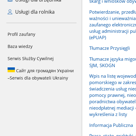
skarg i wniosków obyw
Usługi dla rolnika
Potwierdzanie, przedł
ważności i unieważnian
zaufanego elektronicz
usług administracji pu
Profil zaufany
(ePUAP)
Baza wiedzy
Tłumacze Przysięgli
Serwis Służby Cywilnej
Tłumacze języka migo
SJM, SKOGN
Сайт для громадян України
Wpis na listę wojewo
–
Serwis dla obywateli Ukrainy
pomorskiego w zakres
świadczenia usług nie
pomocy prawnej, nieo
poradnictwa obywatel
nieodpłatnej mediacji 
wykreślenia z listy
Informacja Publiczna
Praca, staże, praktyki,