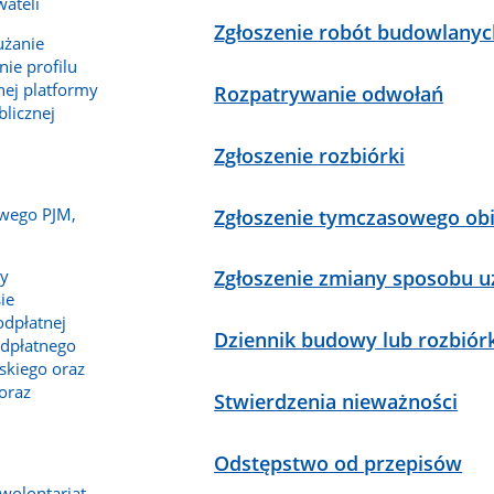
ateli
Zgłoszenie robót budowlanyc
użanie
ie profilu
nej platformy
Rozpatrywanie odwołań
blicznej
Zgłoszenie rozbiórki
wego PJM,
Zgłoszenie tymczasowego ob
dy
Zgłoszenie zmiany sposobu u
ie
odpłatnej
Dziennik budowy lub rozbiór
dpłatnego
skiego oraz
oraz
Stwierdzenia nieważności
Odstępstwo od przepisów
 wolontariat