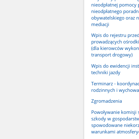
nieodpłatnej pomocy 
nieodpłatnego poradn
obywatelskiego oraz n
mediacji
Wpis do rejestru prze
prowadzących ośrodki
(dla kierowców wykon
transport drogowy)
Wpis do ewidencji ins
techniki jazdy
Terminarz - koordyna
rodzinnych i wychow
Zgromadzenia
Powoływanie komisji 
szkody w gospodarstw
spowodowane niekor
warunkami atmosfery