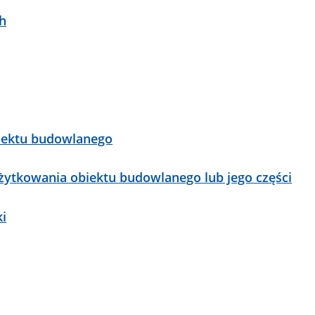
h
iektu budowlanego
żytkowania obiektu budowlanego lub jego części
ki