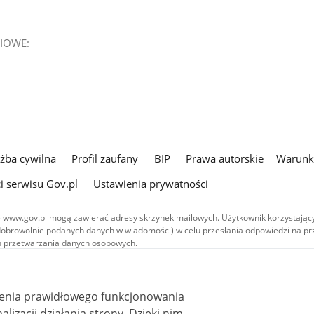
IOWE:
użba cywilna
Profil zaufany
BIP
Prawa autorskie
Warunki
i serwisu Gov.pl
Ustawienia prywatności
 www.gov.pl mogą zawierać adresy skrzynek mailowych. Użytkownik korzystający
dobrowolnie podanych danych w wiadomości) w celu przesłania odpowiedzi na prz
ach przetwarzania danych osobowych.
we publikowane w serwisie (z wyłączeniem treści audiowizualnych), są
 na licencji typu Creative Commons: uznanie autorstwa - na tych samych
 (CC BY-SA 4.0). Materiały audiowizualne, w tym zdjęcia, materiały audio i wideo
ienia prawidłowego funkcjonowania
ane na licencji typu Creative Commons: uznanie autorstwa użycie niekomercyjne 
ależnych 4.0 (CC BY-NC-ND 4.0), o ile nie jest to stwierdzone inaczej.
i działania strony. Dzięki nim