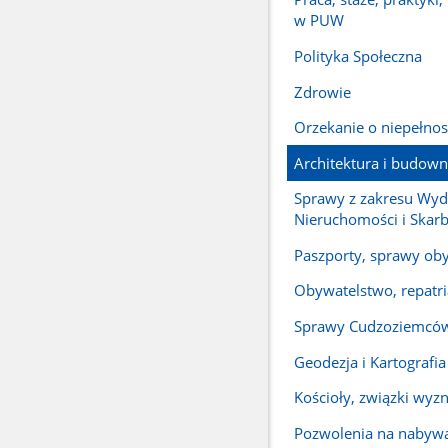
w PUW
Polityka Społeczna
Zdrowie
Orzekanie o niepełno
Architektura i budow
Sprawy z zakresu Wyd
Nieruchomości i Skar
Paszporty, sprawy oby
Obywatelstwo, repatri
Sprawy Cudzoziemcó
Geodezja i Kartografia
Kościoły, związki wyz
Pozwolenia na nabywa