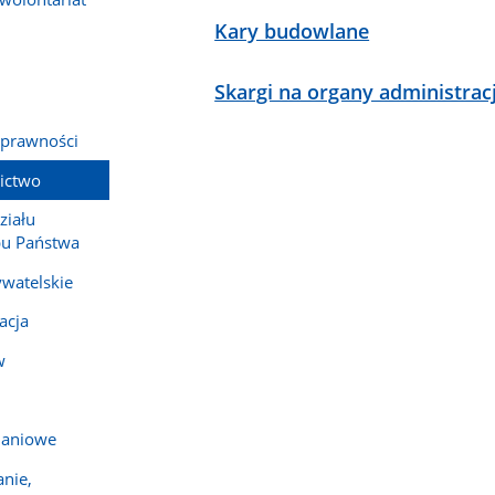
Kary budowlane
Skargi na organy administracj
sprawności
nictwo
ziału
bu Państwa
watelskie
acja
w
naniowe
nie,