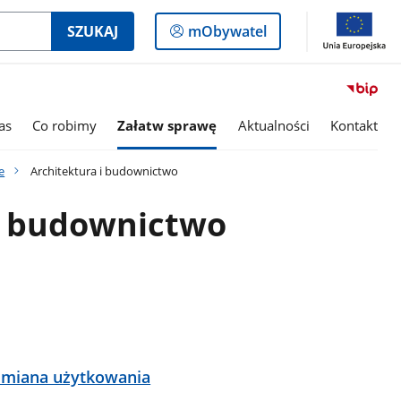
Logowanie
SZUKAJ
mObywatel
do
panelu
as
Co robimy
Załatw sprawę
Aktualności
Kontakt
e
Architektura i budownictwo
i budownictwo
zmiana użytkowania