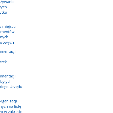
używanie
wych
ytku
o miejscu
umentów
anych
stwowych
umentacji
stek
umentacji
 byłych
iego Urzędu
organizacji
ych na listę
o w zakresie