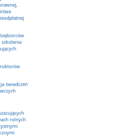
prawnej,
ictwa
ieodpłatnej
dsiębiorców
 szkolenia
ujących
truktorów
cja świadczeń
awczych
szacujących
ach rolnych
zystnymi
cznymi