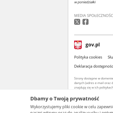
w poniedziałki
MEDIA SPOŁECZNOŚC
stopka
Strona
gov.pl
gov.pl
główna
gov.pl
Polityka cookies
Sł
Deklaracja dostępnośc
Strony dostępne w domenie
danych (adres e-mail oraz 
znajdują się w ich polityk
Treści teksto
Dbamy o Twoją prywatność
udostępniane
warunkach 4.0
Wykorzystujemy pliki cookie w celu zapewn
są udostępni
bez utworów z
naszej witryny oraz do analizy ruchu i optymalizacj