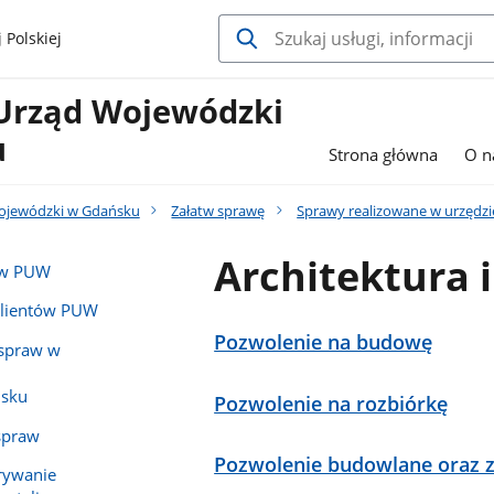
 Polskiej
Urząd Wojewódzki
u
Strona główna
O n
ojewódzki w Gdańsku
Załatw sprawę
Sprawy realizowane w urzędzi
Architektura 
tów PUW
Klientów PUW
Pozwolenie na budowę
 spraw w
sku
Pozwolenie na rozbiórkę
spraw
Pozwolenie budowlane oraz 
rywanie