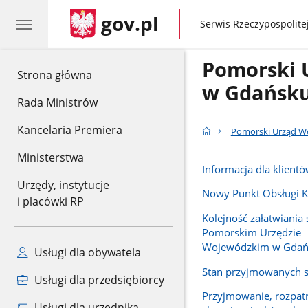
gov.pl
gov.pl
Serwis Rzeczypospolitej
Pomorski 
gov.pl
Strona główna
w Gdańsk
Rada Ministrów
Kancelaria Premiera
Pomorski Urząd W
Ministerstwa
Informacja dla klien
Urzędy, instytucje
Nowy Punkt Obsługi 
i placówki RP
Kolejność załatwiania
Pomorskim Urzędzie
Wojewódzkim w Gdań
Usługi dla obywatela
Stan przyjmowanych 
Usługi dla przedsiębiorcy
Przyjmowanie, rozpat
Usługi dla urzędnika