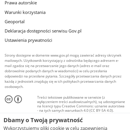
Prawa autorskie
Warunki korzystania
Geoportal
Deklaracja dostępności serwisu Gov.pl
Ustawienia prywatności
Strony dostępne w domenie www.gov.pl mogą zawierać adresy skrzynek
mailowych. Użytkownik korzystający z odnośnika będącego adresem e-
mail zgadza się na przetwarzanie jego danych (adres e-mail oraz
dobrowolnie podanych danych w wiadomości) w celu przesłania
odpowiedzi na przesłane pytania. Szczegóły przetwarzania danych przez
każdą z jednostek znajdują się w ich politykach przetwarzania danych
osobowych.
Treści tekstowe publikowane w serwisie (z
wyłączeniem treści audiowizualnych), są udostępniane
na licencji typu Creative Commons: uznanie autorstwa
- na tych samych warunkach 4.0 (CC BY-SA 4.0).
Materiały audiowizualne, w tym zdjęcia, materiały
Dbamy o Twoją prywatność
audio i wideo, są udostępniane na licencji typu
Creative Commons: uznanie autorstwa użycie
Wykorzystujemy pliki cookie w celu zapewnienia
niekomercyjne - bez utworów zależnych 4.0 (CC BY-