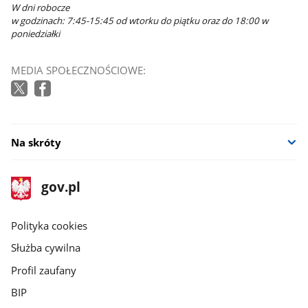
W dni robocze
w godzinach: 7:45-15:45 od wtorku do piątku oraz do 18:00 w
poniedziałki
MEDIA SPOŁECZNOŚCIOWE:
Na skróty
stopka
Strona
gov.pl
gov.pl
główna
gov.pl
Polityka cookies
Służba cywilna
Profil zaufany
BIP