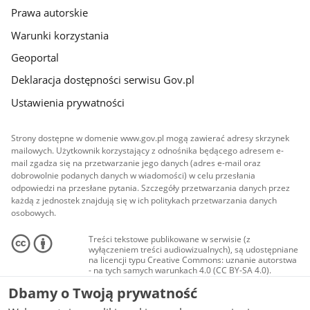
Prawa autorskie
Warunki korzystania
Geoportal
Deklaracja dostępności serwisu Gov.pl
Ustawienia prywatności
Strony dostępne w domenie www.gov.pl mogą zawierać adresy skrzynek
mailowych. Użytkownik korzystający z odnośnika będącego adresem e-
mail zgadza się na przetwarzanie jego danych (adres e-mail oraz
dobrowolnie podanych danych w wiadomości) w celu przesłania
odpowiedzi na przesłane pytania. Szczegóły przetwarzania danych przez
każdą z jednostek znajdują się w ich politykach przetwarzania danych
osobowych.
Treści tekstowe publikowane w serwisie (z
wyłączeniem treści audiowizualnych), są udostępniane
na licencji typu Creative Commons: uznanie autorstwa
- na tych samych warunkach 4.0 (CC BY-SA 4.0).
Materiały audiowizualne, w tym zdjęcia, materiały
Dbamy o Twoją prywatność
audio i wideo, są udostępniane na licencji typu
Creative Commons: uznanie autorstwa użycie