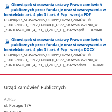
Obowiązek stosowania ustawy Prawo zamówień
publicznych przez fundacje oraz stowarzyszenia w
kontekście art. 4 pkt 3 i art. 6 Pzp - wersja PDF
OBOWIĄZEK​_STOSOWANIA​_USTAWY​_PRAWO​_ZAMÓWIEŃ​
_PUBLICZNYCH​_PRZEZ​_FUNDACJE​_ORAZ​_STOWARZYSZENIA​_W​
_KONTEKŚCIE​_ART​_4​_PKT​_3​_i​_ART​_6​_TEJ​_USTAWY.pdf
0.55MB
Obowiązek stosowania ustawy Prawo zamówień
publicznych przez fundacje oraz stowarzyszenia w
kontekście art. 4 pkt 3 i art. 6 Pzp - wersja DOCX
OBOWIĄZEK​_STOSOWANIA​_USTAWY​_PRAWO​_ZAMÓWIEŃ​
_PUBLICZNYCH​_PRZEZ​_FUNDACJE​_ORAZ​_STOWARZYSZENIA​_W​
_KONTEKŚCIE​_ART​_4​_PKT​_3​_i​_ART​_6​_TEJ​_USTAWY.docx
0.04MB
stopka
Urząd Zamówień Publicznych
ADRES
ul. Postępu 17A