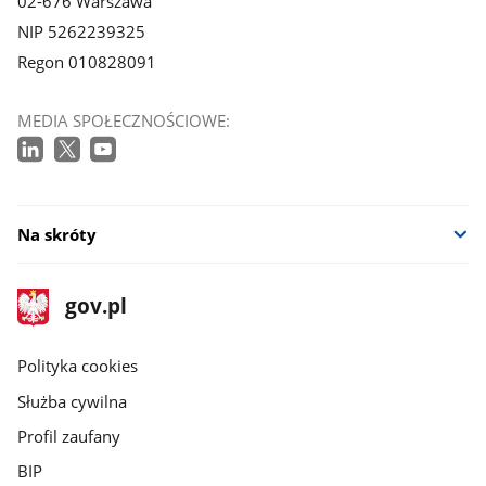
02-676 Warszawa
NIP 5262239325
Regon 010828091
MEDIA SPOŁECZNOŚCIOWE:
Na skróty
stopka
Strona
gov.pl
gov.pl
główna
gov.pl
Polityka cookies
Służba cywilna
Profil zaufany
BIP