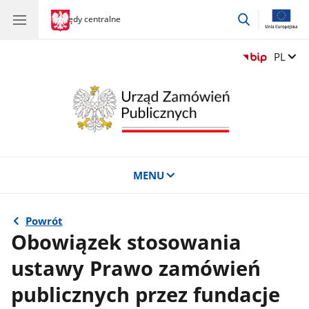
przejdź
gov.pl
Urzędy centralne
gov.pl
Urzędy
do
centralne
wyszukiwar
Zmień 
PL
MENU
Powrót
Obowiązek stosowania
ustawy Prawo zamówień
publicznych przez fundacje