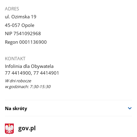
ADRES
ul. Ozimska 19
45-057 Opole
NIP 7541092968
Regon 0001136900
KONTAKT
Infolinia dla Obywatela
77 4414900, 77 4414901
W dni robocze
w godzinach: 7:30-15:30
Na skróty
stopka
Strona
gov.pl
gov.pl
główna