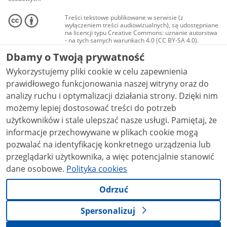
Treści tekstowe publikowane w serwisie (z
wyłączeniem treści audiowizualnych), są udostępniane
na licencji typu Creative Commons: uznanie autorstwa
- na tych samych warunkach 4.0 (CC BY-SA 4.0).
Materiały audiowizualne, w tym zdjęcia, materiały
Dbamy o Twoją prywatność
audio i wideo, są udostępniane na licencji typu
Creative Commons: uznanie autorstwa użycie
Wykorzystujemy pliki cookie w celu zapewnienia
niekomercyjne - bez utworów zależnych 4.0 (CC BY-
NC-ND 4.0), o ile nie jest to stwierdzone inaczej.
prawidłowego funkcjonowania naszej witryny oraz do
analizy ruchu i optymalizacji działania strony. Dzięki nim
możemy lepiej dostosować treści do potrzeb
użytkowników i stale ulepszać nasze usługi. Pamiętaj, że
informacje przechowywane w plikach cookie mogą
pozwalać na identyfikację konkretnego urządzenia lub
przeglądarki użytkownika, a więc potencjalnie stanowić
dane osobowe.
Polityka cookies
Odrzuć
Spersonalizuj