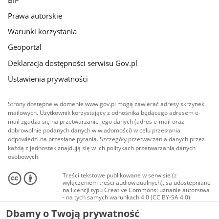
Prawa autorskie
Warunki korzystania
Geoportal
Deklaracja dostępności serwisu Gov.pl
Ustawienia prywatności
Strony dostępne w domenie www.gov.pl mogą zawierać adresy skrzynek
mailowych. Użytkownik korzystający z odnośnika będącego adresem e-
mail zgadza się na przetwarzanie jego danych (adres e-mail oraz
dobrowolnie podanych danych w wiadomości) w celu przesłania
odpowiedzi na przesłane pytania. Szczegóły przetwarzania danych przez
każdą z jednostek znajdują się w ich politykach przetwarzania danych
osobowych.
Treści tekstowe publikowane w serwisie (z
wyłączeniem treści audiowizualnych), są udostępniane
na licencji typu Creative Commons: uznanie autorstwa
- na tych samych warunkach 4.0 (CC BY-SA 4.0).
Materiały audiowizualne, w tym zdjęcia, materiały
Dbamy o Twoją prywatność
audio i wideo, są udostępniane na licencji typu