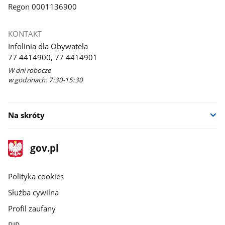
Regon 0001136900
KONTAKT
Infolinia dla Obywatela
77 4414900, 77 4414901
W dni robocze
w godzinach: 7:30-15:30
Na skróty
stopka
Strona
gov.pl
gov.pl
główna
gov.pl
Polityka cookies
Służba cywilna
Profil zaufany
BIP