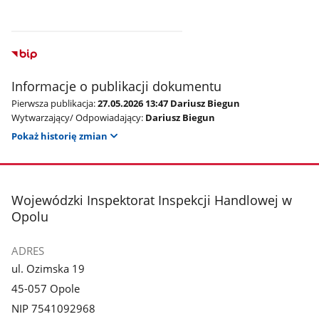
Informacje o publikacji dokumentu
Pierwsza publikacja:
27.05.2026 13:47 Dariusz Biegun
Wytwarzający/ Odpowiadający:
Dariusz Biegun
Pokaż historię zmian
stopka
Wojewódzki Inspektorat Inspekcji Handlowej w
Opolu
ADRES
ul. Ozimska 19
45-057 Opole
NIP 7541092968