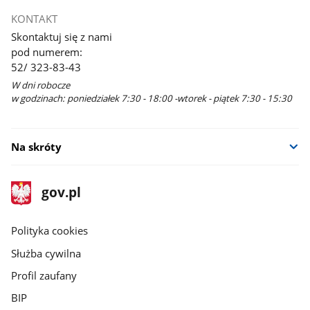
KONTAKT
Skontaktuj się z nami
pod numerem:
52/ 323-83-43
W dni robocze
w godzinach: poniedziałek 7:30 - 18:00 -wtorek - piątek 7:30 - 15:30
Na skróty
stopka
Strona
gov.pl
gov.pl
główna
gov.pl
Polityka cookies
Służba cywilna
Profil zaufany
BIP