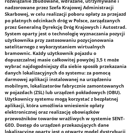
rozwiązanie zbudowane, wdrażane, utrzymywane i
nadzorowane przez Szefa Krajowej Administracji
Skarbowej, w celu realizacji poboru opłaty za przejazd
po płatnych odcinkach dróg w Polsce, zarządzanych
przez Generalną Dyrekcję Dróg Krajowych i Autostrad.
System oparty jest o technologię wyznaczania pozycji
użytkownika przy zastosowaniu pozycjonowania
satelitarnego z wykorzystaniem wirtualnych
bramownic. Każdy użytkownik pojazdu o
dopuszczalnej masie całkowitej powyżej 3,5 t może
wybrać najdogodniejszy dla siebie sposób przekazania
danych lokalizacyjnych do systemu: za pomocą
darmowej aplikacji instalowanej na urządzeniu
mobilnym, lokalizatorów fabrycznie zamontowanych
w pojazdach (ZSL) lub urządzeń pokładowych (OBU).
Użytkownicy systemu mogą korzystać z bezpłatnej
aplikacji, która umożliwia wniesienie opłaty
elektronicznej oraz realizację obowiązków
przewoźników towarów wrażliwych w systemie SENT-
GEO. Dostęp do urządzeń przekazujących dane
lokalizacyjne oparty jest o otwarty model dystrybucji