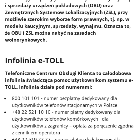
i sprzedaży urządzeń pokładowych (OBU) oraz
Zewnętrznych Systemów Lokalizacyjnych (ZSL), przy
możliwie szerokim wyborze form prawnych, tj. np. w
modelu kaucyjnym, sprzedaży, wynajmu. Oznacza to,
że OBU i ZSL można nabyć na zasadach
wolnorynkowych.
Infolinia e-TOLL
Telefoniczne Centrum Obsługi Klienta to całodobowa
infolinia świadcząca pomoc użytkownikom systemu e-
TOLL. Infolinia działa pod numerami:
800 101 101 - numer bezpłatny dedykowany dla
użytkowników telefonów stacjonarnych w Polsce
+48 22 521 10 10 - numer płatny dedykowany dla
użytkowników telefonów komórkowych i dla
użytkowników z zagranicy – opłata za połączenie zgodna
z cennikiem operatora
+48 22 519 77 77 - numer płatny dedykowany dla