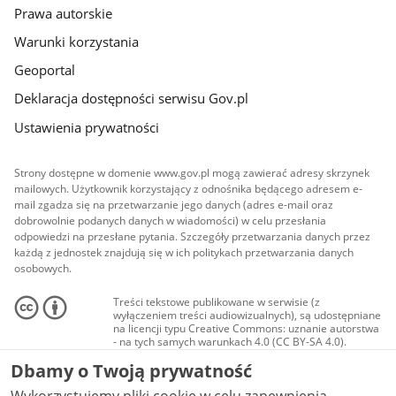
Prawa autorskie
Warunki korzystania
Geoportal
Deklaracja dostępności serwisu Gov.pl
Ustawienia prywatności
Strony dostępne w domenie www.gov.pl mogą zawierać adresy skrzynek
mailowych. Użytkownik korzystający z odnośnika będącego adresem e-
mail zgadza się na przetwarzanie jego danych (adres e-mail oraz
dobrowolnie podanych danych w wiadomości) w celu przesłania
odpowiedzi na przesłane pytania. Szczegóły przetwarzania danych przez
każdą z jednostek znajdują się w ich politykach przetwarzania danych
osobowych.
Treści tekstowe publikowane w serwisie (z
wyłączeniem treści audiowizualnych), są udostępniane
na licencji typu Creative Commons: uznanie autorstwa
- na tych samych warunkach 4.0 (CC BY-SA 4.0).
Materiały audiowizualne, w tym zdjęcia, materiały
Dbamy o Twoją prywatność
audio i wideo, są udostępniane na licencji typu
Creative Commons: uznanie autorstwa użycie
niekomercyjne - bez utworów zależnych 4.0 (CC BY-