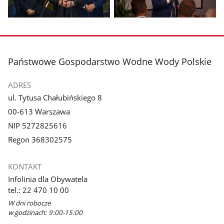
Pokaż
Pokaż
zdjęcie
zdjęcie
3
4
z
z
stopka
Państwowe Gospodarstwo Wodne Wody Polskie
galerii.
galerii.
ADRES
ul. Tytusa Chałubińskiego 8
00-613 Warszawa
NIP 5272825616
Regon 368302575
KONTAKT
Infolinia dla Obywatela
tel.: 22 470 10 00
W dni robocze
w godzinach: 9:00-15:00