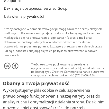
Geoportal
Deklaracja dostępności serwisu Gov.pl
Ustawienia prywatności
Strony dostępne w domenie www.gov.pl mogą zawierać adresy skrzynek
mailowych. Użytkownik korzystający z odnośnika będącego adresem e-
mail zgadza się na przetwarzanie jego danych (adres e-mail oraz
dobrowolnie podanych danych w wiadomości) w celu przesłania
odpowiedzi na przesłane pytania. Szczegóły przetwarzania danych przez
każdą z jednostek znajdują się w ich politykach przetwarzania danych
osobowych.
Treści tekstowe publikowane w serwisie (z
wyłączeniem treści audiowizualnych), są udostępniane
na licencji typu Creative Commons: uznanie autorstwa
- na tych samych warunkach 4.0 (CC BY-SA 4.0).
Materiały audiowizualne, w tym zdjęcia, materiały
Dbamy o Twoją prywatność
audio i wideo, są udostępniane na licencji typu
Creative Commons: uznanie autorstwa użycie
Wykorzystujemy pliki cookie w celu zapewnienia
niekomercyjne - bez utworów zależnych 4.0 (CC BY-
NC-ND 4.0), o ile nie jest to stwierdzone inaczej.
prawidłowego funkcjonowania naszej witryny oraz do
analizy ruchu i optymalizacji działania strony. Dzięki nim
możemy lepiej dostosować treści do potrzeb