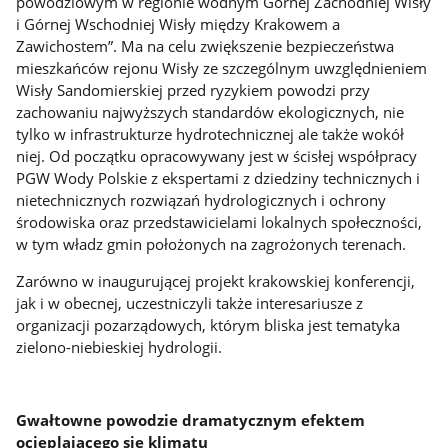
powodziowym w regionie wodnym Górnej Zachodniej Wisły
i Górnej Wschodniej Wisły między Krakowem a
Zawichostem”. Ma na celu zwiększenie bezpieczeństwa
mieszkańców rejonu Wisły ze szczególnym uwzględnieniem
Wisły Sandomierskiej przed ryzykiem powodzi przy
zachowaniu najwyższych standardów ekologicznych, nie
tylko w infrastrukturze hydrotechnicznej ale także wokół
niej. Od początku opracowywany jest w ścisłej współpracy
PGW Wody Polskie z ekspertami z dziedziny technicznych i
nietechnicznych rozwiązań hydrologicznych i ochrony
środowiska oraz przedstawicielami lokalnych społeczności,
w tym władz gmin położonych na zagrożonych terenach.
Zarówno w inaugurującej projekt krakowskiej konferencji,
jak i w obecnej, uczestniczyli także interesariusze z
organizacji pozarządowych, którym bliska jest tematyka
zielono-niebieskiej hydrologii.
Gwałtowne powodzie dramatycznym efektem
ocieplającego się klimatu