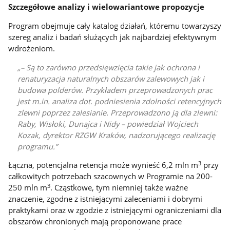
Szczegółowe analizy i wielowariantowe propozycje
Program obejmuje cały katalog działań, któremu towarzyszy
szereg analiz i badań służących jak najbardziej efektywnym
wdrożeniom.
– Są to zarówno przedsięwzięcia takie jak ochrona i
renaturyzacja naturalnych obszarów zalewowych jak i
budowa polderów. Przykładem przeprowadzonych prac
jest m.in. analiza dot. podniesienia zdolności retencyjnych
zlewni poprzez zalesianie. Przeprowadzono ją dla zlewni:
Raby, Wisłoki, Dunajca i Nidy – powiedział Wojciech
Kozak, dyrektor RZGW Kraków, nadzorującego realizację
programu.
3
Łączna, potencjalna retencja może wynieść 6,2 mln m
przy
całkowitych potrzebach szacownych w Programie na 200-
3
250 mln m
. Cząstkowe, tym niemniej także ważne
znaczenie, zgodne z istniejącymi zaleceniami i dobrymi
praktykami oraz w zgodzie z istniejącymi ograniczeniami dla
obszarów chronionych mają proponowane prace