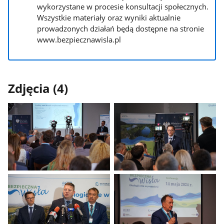
wykorzystane w procesie konsultacji społecznych.
Wszystkie materiały oraz wyniki aktualnie
prowadzonych działań będą dostępne na stronie
www.bezpiecznawisla.pl
Zdjęcia (4)
Pokaż
Pokaż
zdjęcie
zdjęcie
1
2
z
z
galerii.
galerii.