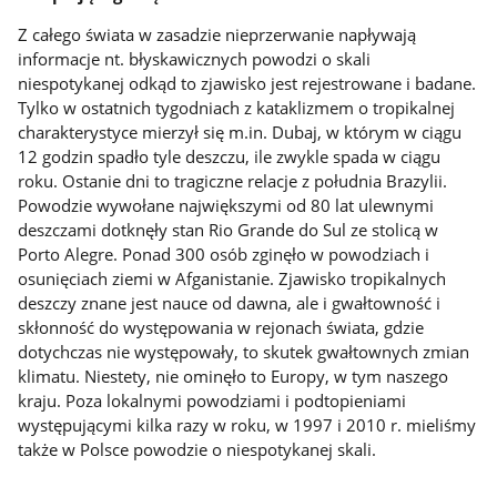
Z całego świata w zasadzie nieprzerwanie napływają
informacje nt. błyskawicznych powodzi o skali
niespotykanej odkąd to zjawisko jest rejestrowane i badane.
Tylko w ostatnich tygodniach z kataklizmem o tropikalnej
charakterystyce mierzył się m.in. Dubaj, w którym w ciągu
12 godzin spadło tyle deszczu, ile zwykle spada w ciągu
roku. Ostanie dni to tragiczne relacje z południa Brazylii.
Powodzie wywołane największymi od 80 lat ulewnymi
deszczami dotknęły stan Rio Grande do Sul ze stolicą w
Porto Alegre. Ponad 300 osób zginęło w powodziach i
osunięciach ziemi w Afganistanie. Zjawisko tropikalnych
deszczy znane jest nauce od dawna, ale i gwałtowność i
skłonność do występowania w rejonach świata, gdzie
dotychczas nie występowały, to skutek gwałtownych zmian
klimatu. Niestety, nie ominęło to Europy, w tym naszego
kraju. Poza lokalnymi powodziami i podtopieniami
występującymi kilka razy w roku, w 1997 i 2010 r. mieliśmy
także w Polsce powodzie o niespotykanej skali.