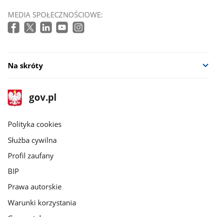
MEDIA SPOŁECZNOŚCIOWE:
Na skróty
stopka
Strona
gov.pl
gov.pl
główna
gov.pl
Polityka cookies
Służba cywilna
Profil zaufany
BIP
Prawa autorskie
Warunki korzystania