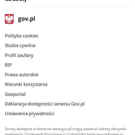
stopka
Strona
gov.pl
gov.pl
główna
gov.pl
Polityka cookies
Służba cywilna
Profil zaufany
BIP
Prawa autorskie
Warunki korzystania
Geoportal
Deklaracja dostępności serwisu Gov.pl
Ustawienia prywatności
Strony dostępne w domenie www.gov.pl mogą zawierać adresy skrzynek
mailowych. Użytkownik korzystający z odnośnika będącego adresem e-