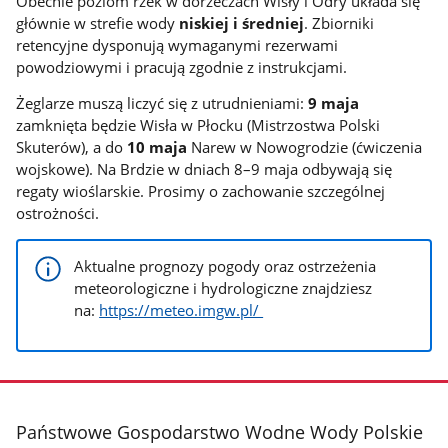
Obecnie poziom rzek w dorzeczach Wisły i Odry układa się
głównie w strefie wody
niskiej i średniej
. Zbiorniki
retencyjne dysponują wymaganymi rezerwami
powodziowymi i pracują zgodnie z instrukcjami.
Żeglarze muszą liczyć się z utrudnieniami:
9 maja
zamknięta będzie Wisła w Płocku (Mistrzostwa Polski
Skuterów), a do
10 maja
Narew w Nowogrodzie (ćwiczenia
wojskowe). Na Brdzie w dniach 8–9 maja odbywają się
regaty wioślarskie. Prosimy o zachowanie szczególnej
ostrożności.
Aktualne prognozy pogody oraz ostrzeżenia
meteorologiczne i hydrologiczne znajdziesz
na:
https://meteo.imgw.pl/
stopka
Państwowe Gospodarstwo Wodne Wody Polskie