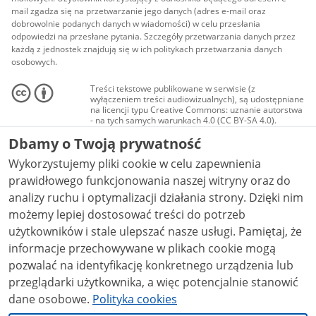
mail zgadza się na przetwarzanie jego danych (adres e-mail oraz
dobrowolnie podanych danych w wiadomości) w celu przesłania
odpowiedzi na przesłane pytania. Szczegóły przetwarzania danych przez
każdą z jednostek znajdują się w ich politykach przetwarzania danych
osobowych.
Treści tekstowe publikowane w serwisie (z
wyłączeniem treści audiowizualnych), są udostępniane
na licencji typu Creative Commons: uznanie autorstwa
- na tych samych warunkach 4.0 (CC BY-SA 4.0).
Materiały audiowizualne, w tym zdjęcia, materiały
Dbamy o Twoją prywatność
audio i wideo, są udostępniane na licencji typu
Creative Commons: uznanie autorstwa użycie
Wykorzystujemy pliki cookie w celu zapewnienia
niekomercyjne - bez utworów zależnych 4.0 (CC BY-
NC-ND 4.0), o ile nie jest to stwierdzone inaczej.
prawidłowego funkcjonowania naszej witryny oraz do
analizy ruchu i optymalizacji działania strony. Dzięki nim
możemy lepiej dostosować treści do potrzeb
użytkowników i stale ulepszać nasze usługi. Pamiętaj, że
informacje przechowywane w plikach cookie mogą
pozwalać na identyfikację konkretnego urządzenia lub
przeglądarki użytkownika, a więc potencjalnie stanowić
dane osobowe.
Polityka cookies