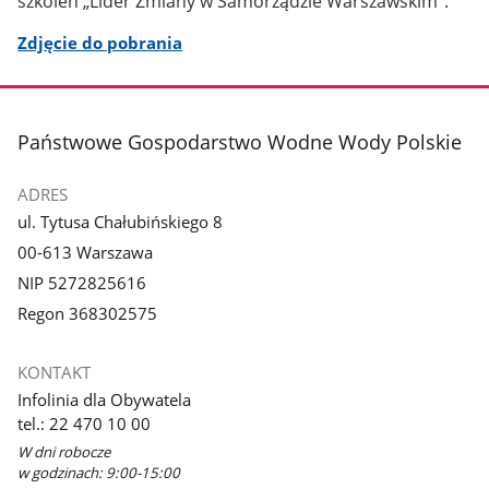
szkoleń „Lider Zmiany w Samorządzie Warszawskim”.
Zdjęcie do pobrania
stopka
Państwowe Gospodarstwo Wodne Wody Polskie
ADRES
ul. Tytusa Chałubińskiego 8
00-613 Warszawa
NIP 5272825616
Regon 368302575
KONTAKT
Infolinia dla Obywatela
tel.: 22 470 10 00
W dni robocze
w godzinach: 9:00-15:00