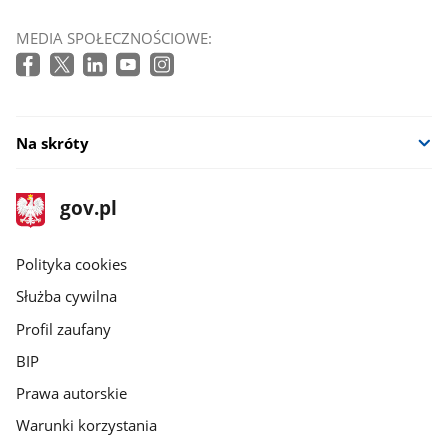
MEDIA SPOŁECZNOŚCIOWE:
Na skróty
stopka
Strona
gov.pl
gov.pl
główna
gov.pl
Polityka cookies
Służba cywilna
Profil zaufany
BIP
Prawa autorskie
Warunki korzystania