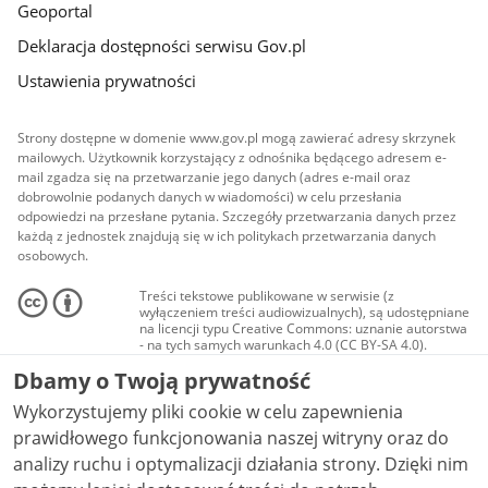
Geoportal
Deklaracja dostępności serwisu Gov.pl
Ustawienia prywatności
Strony dostępne w domenie www.gov.pl mogą zawierać adresy skrzynek
mailowych. Użytkownik korzystający z odnośnika będącego adresem e-
mail zgadza się na przetwarzanie jego danych (adres e-mail oraz
dobrowolnie podanych danych w wiadomości) w celu przesłania
odpowiedzi na przesłane pytania. Szczegóły przetwarzania danych przez
każdą z jednostek znajdują się w ich politykach przetwarzania danych
osobowych.
Treści tekstowe publikowane w serwisie (z
wyłączeniem treści audiowizualnych), są udostępniane
na licencji typu Creative Commons: uznanie autorstwa
- na tych samych warunkach 4.0 (CC BY-SA 4.0).
Materiały audiowizualne, w tym zdjęcia, materiały
Dbamy o Twoją prywatność
audio i wideo, są udostępniane na licencji typu
Creative Commons: uznanie autorstwa użycie
Wykorzystujemy pliki cookie w celu zapewnienia
niekomercyjne - bez utworów zależnych 4.0 (CC BY-
NC-ND 4.0), o ile nie jest to stwierdzone inaczej.
prawidłowego funkcjonowania naszej witryny oraz do
analizy ruchu i optymalizacji działania strony. Dzięki nim