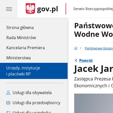
gov.pl
gov.pl
Serwis Rzeczypospolitej
Państwow
gov.pl
Strona główna
Wodne Wod
Rada Ministrów
Kancelaria Premiera
Państwowe Gospo
Ministerstwa
Powrót
Jacek Ja
Urzędy, instytucje
i placówki RP
Zastępca Prezesa
Ekonomicznych i 
Usługi dla obywatela
Usługi dla przedsiębiorcy
Usługi dla urzędnika