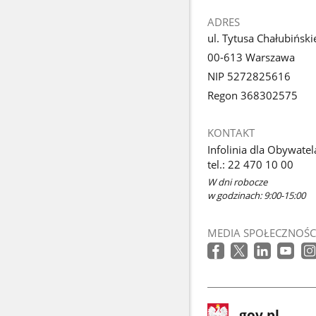
ADRES
ul. Tytusa Chałubiński
00-613 Warszawa
NIP 5272825616
Regon 368302575
KONTAKT
Infolinia dla Obywatel
tel.: 22 470 10 00
W dni robocze
w godzinach: 9:00-15:00
MEDIA SPOŁECZNOŚC
stopka
Strona
gov.pl