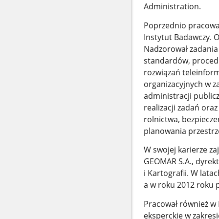
Administration.
Poprzednio pracowa
Instytut Badawczy. 
Nadzorował zadania
standardów, procedu
rozwiązań teleinfor
organizacyjnych w za
administracji public
realizacji zadań ora
rolnictwa, bezpiecze
planowania przestrze
W swojej karierze za
GEOMAR S.A., dyrekt
i Kartografii. W la
a w roku 2012 roku 
Pracował również w P
eksperckie w zakresi