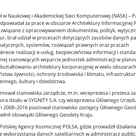
ł w Naukowej i Akademickiej Sieci Komputerowej (NASK) – 
Odpowiadał za prace w obszarze Architektury Informacyjnej 
 związane z opracowywaniem dokumentów, polityk, wytyczn
r, brał udział w procesach dotyczących zasobów danych p
matycznych, systemów, rozwiązań prawnych oraz pracach
kresie realizacji e-usług, bezpieczeństwa informacji i standa
znej stanowiących wsparcie jednostek administracji w plano
z kształtowaniu architektury korporacyjnej w wielu obszarach
ństwa żywności, ochrony środowiska i klimatu, infrastruktur
nnego, kultury i dziedzictwa.
jmował stanowiska zarządcze, m.in. wiceprezesa i prezesa z
ora działu w SYGNITY S.A. czy wiceprezesa Głównego Urzęd
tach 2008–2016 piastował stanowisko zastępcy Głównego Geod
pełnił obowiązki Głównego Geodety Kraju.
olskiej Agencji Kosmicznej POLSA, gdzie prowadził działani
e wykorzystania danych satelitarnych w administracji public