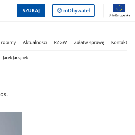
Logowanie
SZUKAJ
mObywatel
do
panelu
 robimy
Aktualności
RZGW
Załatw sprawę
Kontakt
Jacek Jarząbek
ds.