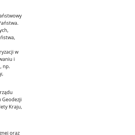
Państwowy
Państwa.
ych,
aństwa,
ryzacji w
waniu i
, np.
y,
arządu
u Geodezji
ety Kraju,
a
znej oraz