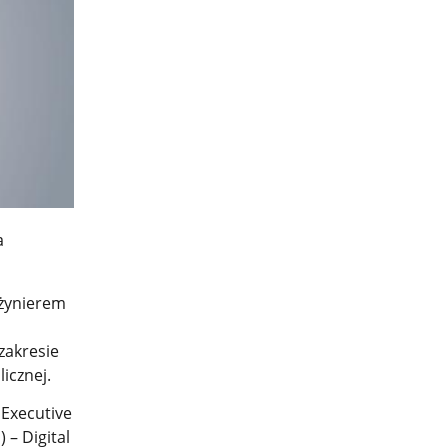
a
nżynierem
zakresie
icznej.
 Executive
 – Digital