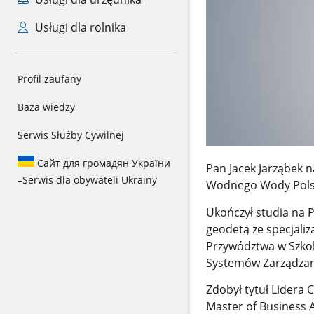
Usługi dla rolnika
Profil zaufany
Baza wiedzy
Serwis Służby Cywilnej
Сайт для громадян України
Pan Jacek Jarząbek
–
Serwis dla obywateli Ukrainy
Wodnego Wody Polski
Ukończył studia na P
geodetą ze specjali
Przywództwa w Szkol
Systemów Zarządzani
Zdobył tytuł Lidera 
Master of Business A