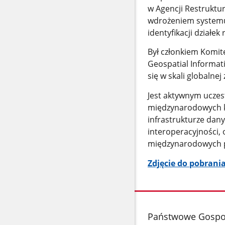
w Agencji Restruktur
wdrożeniem systemu
identyfikacji działek
Był członkiem Komi
Geospatial Informat
się w skali globalne
Jest aktywnym uczest
międzynarodowych k
infrastrukturze dany
interoperacyjności, o
międzynarodowych p
Zdjęcie do pobrani
stopka
Państwowe Gospo