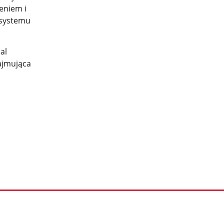
eniem i
 systemu
al
ajmująca