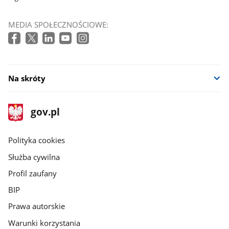
MEDIA SPOŁECZNOŚCIOWE:
Na skróty
stopka
Strona
gov.pl
gov.pl
główna
gov.pl
Polityka cookies
Służba cywilna
Profil zaufany
BIP
Prawa autorskie
Warunki korzystania