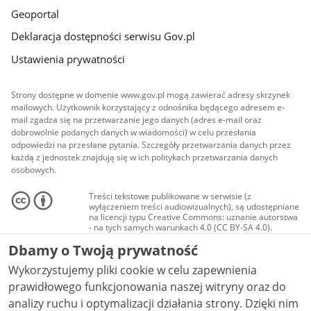
Geoportal
Deklaracja dostępności serwisu Gov.pl
Ustawienia prywatności
Strony dostępne w domenie www.gov.pl mogą zawierać adresy skrzynek
mailowych. Użytkownik korzystający z odnośnika będącego adresem e-
mail zgadza się na przetwarzanie jego danych (adres e-mail oraz
dobrowolnie podanych danych w wiadomości) w celu przesłania
odpowiedzi na przesłane pytania. Szczegóły przetwarzania danych przez
każdą z jednostek znajdują się w ich politykach przetwarzania danych
osobowych.
Treści tekstowe publikowane w serwisie (z
wyłączeniem treści audiowizualnych), są udostępniane
na licencji typu Creative Commons: uznanie autorstwa
- na tych samych warunkach 4.0 (CC BY-SA 4.0).
Materiały audiowizualne, w tym zdjęcia, materiały
Dbamy o Twoją prywatność
audio i wideo, są udostępniane na licencji typu
Creative Commons: uznanie autorstwa użycie
Wykorzystujemy pliki cookie w celu zapewnienia
niekomercyjne - bez utworów zależnych 4.0 (CC BY-
NC-ND 4.0), o ile nie jest to stwierdzone inaczej.
prawidłowego funkcjonowania naszej witryny oraz do
analizy ruchu i optymalizacji działania strony. Dzięki nim