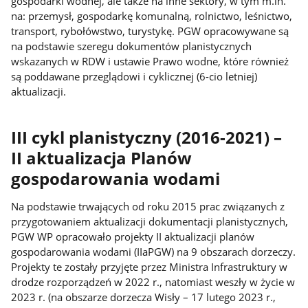
gospodarki wodnej, ale także na inne sektory, w tym m.in.
na: przemysł, gospodarkę komunalną, rolnictwo, leśnictwo,
transport, rybołówstwo, turystykę. PGW opracowywane są
na podstawie szeregu dokumentów planistycznych
wskazanych w RDW i ustawie Prawo wodne, które również
są poddawane przeglądowi i cyklicznej (6-cio letniej)
aktualizacji.
III cykl planistyczny (2016-2021) –
II aktualizacja Planów
gospodarowania wodami
Na podstawie trwających od roku 2015 prac związanych z
przygotowaniem aktualizacji dokumentacji planistycznych,
PGW WP opracowało projekty II aktualizacji planów
gospodarowania wodami (IIaPGW) na 9 obszarach dorzeczy.
Projekty te zostały przyjęte przez Ministra Infrastruktury w
drodze rozporządzeń w 2022 r., natomiast weszły w życie w
2023 r. (na obszarze dorzecza Wisły – 17 lutego 2023 r.,