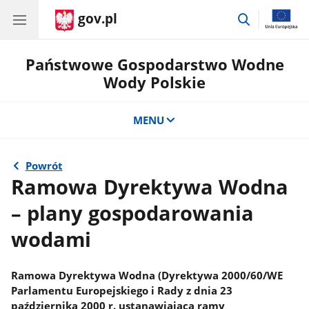
gov.pl
przejdź
do
wyszukiwar
Państwowe Gospodarstwo Wodne
Wody Polskie
MENU
Powrót
Ramowa Dyrektywa Wodna
– plany gospodarowania
wodami
Ramowa Dyrektywa Wodna (Dyrektywa 2000/60/WE
Parlamentu Europejskiego i Rady z dnia 23
października 2000 r. ustanawiająca ramy