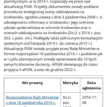
planistycznym, w w 2014 r. rozpoczęły się prace nad
aktualizacją PGW. Projekty dokumentów zostały poddane
procedurze strategicznej oceny oddziaływania na
środowisko, zgodnie ustawą z dnia 3 października 2008 r. o
udostępnianiu informacji o środowisku i jego ochronie,
udziale społeczeństwa w ochronie środowiska oraz o
ocenach oddziaływania na środowisko (Dz.U. z 2016 r. poz.
353, z późn. zm.). Podlegały także półrocznym konsultacjom
społecznym (od listopada 2014 r. do czerwca 2015 r.).
Aktualizacje PGW zostały przyjęte przez Radę Ministrów w
formie rozporządzeń 18 października 2016 r. i podobnie jak
w I cyklu planistycznym zostały opracowane dla 10 (tych
samych) obszarów dorzeczy. APGW obowiązują do czasu
przyjęcia II aPGW, a więc do grudnia 2022 r.
Akt prawny
Metryka
Data
ogłoszenia
Rozporządzenie Rady Ministrów
Dz.U.
2016-11-
z dnia 18 października 2016 r.
poz.
08