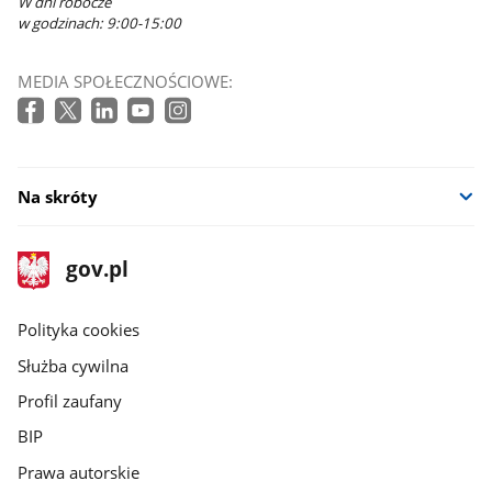
W dni robocze
w godzinach: 9:00-15:00
MEDIA SPOŁECZNOŚCIOWE:
Na skróty
stopka
Strona
gov.pl
gov.pl
główna
gov.pl
Polityka cookies
Służba cywilna
Profil zaufany
BIP
Prawa autorskie