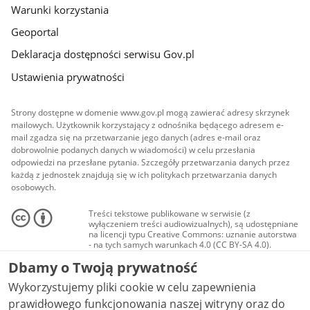
Warunki korzystania
Geoportal
Deklaracja dostępności serwisu Gov.pl
Ustawienia prywatności
Strony dostępne w domenie www.gov.pl mogą zawierać adresy skrzynek
mailowych. Użytkownik korzystający z odnośnika będącego adresem e-
mail zgadza się na przetwarzanie jego danych (adres e-mail oraz
dobrowolnie podanych danych w wiadomości) w celu przesłania
odpowiedzi na przesłane pytania. Szczegóły przetwarzania danych przez
każdą z jednostek znajdują się w ich politykach przetwarzania danych
osobowych.
Treści tekstowe publikowane w serwisie (z
wyłączeniem treści audiowizualnych), są udostępniane
na licencji typu Creative Commons: uznanie autorstwa
- na tych samych warunkach 4.0 (CC BY-SA 4.0).
Materiały audiowizualne, w tym zdjęcia, materiały
Dbamy o Twoją prywatność
audio i wideo, są udostępniane na licencji typu
Creative Commons: uznanie autorstwa użycie
Wykorzystujemy pliki cookie w celu zapewnienia
niekomercyjne - bez utworów zależnych 4.0 (CC BY-
NC-ND 4.0), o ile nie jest to stwierdzone inaczej.
prawidłowego funkcjonowania naszej witryny oraz do