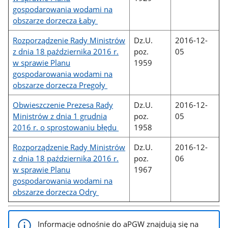
gospodarowania wodami na
obszarze dorzecza Łaby
Rozporządzenie Rady Ministrów
Dz.U.
2016-12-
z dnia 18 października 2016 r.
poz.
05
w sprawie Planu
1959
gospodarowania wodami na
obszarze dorzecza Pregoły
Obwieszczenie Prezesa Rady
Dz.U.
2016-12-
Ministrów z dnia 1 grudnia
poz.
05
2016 r. o sprostowaniu błędu
1958
Rozporządzenie Rady Ministrów
Dz.U.
2016-12-
z dnia 18 października 2016 r.
poz.
06
w sprawie Planu
1967
gospodarowania wodami na
obszarze dorzecza Odry
Informacje odnośnie do aPGW znajdują się na