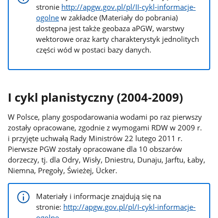
stronie
http://apgw.gov.pl/pl/II-cykl-informacje-
ogolne
w zakładce (Materiały do pobrania)
dostępna jest także geobaza aPGW, warstwy
wektorowe oraz karty charakterystyk jednolitych
części wód w postaci bazy danych.
I cykl planistyczny (2004-2009)
W Polsce, plany gospodarowania wodami po raz pierwszy
zostały opracowane, zgodnie z wymogami RDW w 2009 r.
i przyjęte uchwałą Rady Ministrów 22 lutego 2011 r.
Pierwsze PGW zostały opracowane dla 10 obszarów
dorzeczy, tj. dla Odry, Wisły, Dniestru, Dunaju, Jarftu, Łaby,
Niemna, Pregoły, Świeżej, Ücker.
Materiały i informacje znajdują się na
stronie:
http://apgw.gov.pl/pl/I-cykl-informacje-
ogolne