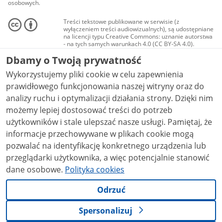
osobowych.
Treści tekstowe publikowane w serwisie (z
wyłączeniem treści audiowizualnych), są udostępniane
na licencji typu Creative Commons: uznanie autorstwa
- na tych samych warunkach 4.0 (CC BY-SA 4.0).
Materiały audiowizualne, w tym zdjęcia, materiały
Dbamy o Twoją prywatność
audio i wideo, są udostępniane na licencji typu
Creative Commons: uznanie autorstwa użycie
Wykorzystujemy pliki cookie w celu zapewnienia
niekomercyjne - bez utworów zależnych 4.0 (CC BY-
NC-ND 4.0), o ile nie jest to stwierdzone inaczej.
prawidłowego funkcjonowania naszej witryny oraz do
analizy ruchu i optymalizacji działania strony. Dzięki nim
możemy lepiej dostosować treści do potrzeb
użytkowników i stale ulepszać nasze usługi. Pamiętaj, że
informacje przechowywane w plikach cookie mogą
pozwalać na identyfikację konkretnego urządzenia lub
przeglądarki użytkownika, a więc potencjalnie stanowić
dane osobowe.
Polityka cookies
Odrzuć
Spersonalizuj