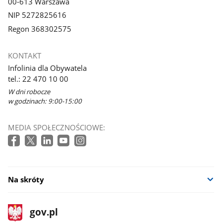
00-613 Warszawa
NIP 5272825616
Regon 368302575
KONTAKT
Infolinia dla Obywatela
tel.: 22 470 10 00
W dni robocze
w godzinach: 9:00-15:00
MEDIA SPOŁECZNOŚCIOWE:
Na skróty
stopka
Strona
gov.pl
gov.pl