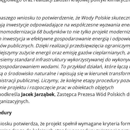
aszego wniosku to potwierdzenie, że Wody Polskie skuteczn
ują inwestycje odpowiadające na współczesne wyzwania ene
momodernizacja 68 budynków to nie tylko projekt moderniz
m inwestycja w efektywne gospodarowanie energią i odpowi
w publicznych. Dzięki realizacji przedsięwzięcia ograniczym
ejszymy zużycie energii oraz emisję gazów cieplarnianych, a
siemy standard infrastruktury wykorzystywanej do wykony
gospodarowaniem wodami. To przykład działań, które łączą 
 o środowisko naturalne i wpisują się w kierunek transform
stracji publicznej. Liczymy, że kolejne etapy procedury poz
e projektu i rozpoczęcie prac w obiektach objętych
podkreśla
Jacek Jarząbek
, Zastępca Prezesa Wód Polskich d
anizacyjnych.
edury
osku potwierdza, że projekt spełnił wymagane kryteria form