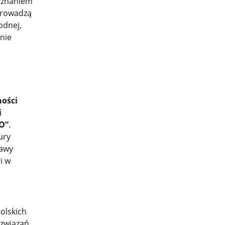
zyznaniem
prowadzą
odnej,
nie
ności
i
O”
.
ury
rawy
i w
olskich
ozwiązań