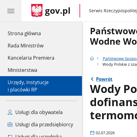
gov.pl
gov.pl
Serwis Rzeczypospolitej
Państwow
gov.pl
Strona główna
Wodne Wod
Rada Ministrów
Kancelaria Premiera
Państwowe Gospo
Wody Polskie z sz
Ministerstwa
Powrót
Urzędy, instytucje
Wody Pol
i placówki RP
dofinan
termomo
Usługi dla obywatela
Usługi dla przedsiębiorcy
02.07.2026
Usługi dla urzędnika