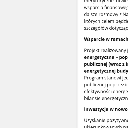
merytoryczne, otwie
wsparcia finansoweg
dalsze rozmowy z N
których celem będz
szczegółów dotyczący
Wsparcie w ramach
Projekt realizowany
energetyczna – po
publicznej (wraz z 
energetycznej bud
Program stanowi jed
publicznej poprzez 
efektywności energet
bilansie energetyc
Inwestycja w nowo
Uzyskanie pozytywne
ukierunkowanych na 