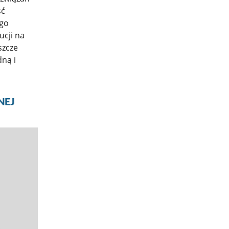
ść
ego
ucji na
szcze
ną i