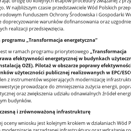
rając drogę do kolejnych etapów procedury związanej z pr
o. W najbliższym czasie przedstawiciele Wód Polskich prze
arodowym Funduszem Ochrony Środowiska i Gospodarki W
ie doprecyzowanie warunków dofinansowania oraz uzgodnie
ch realizacji przedsięwzięcia.
 programu „Transformacja energetyczna”
 jest w ramach programu priorytetowego
„Transformacja
prawa efektywności energetycznej w budynkach użytecz
instalacją OZE). Pilotaż w obszarze poprawy efektywnośc
ynków użyteczności publicznej realizowanych w EPC/ESC
en z instrumentów wspierających modernizację infrastrukt
inwestycje prowadzące do zmniejszenia zużycia energii, pop
ycznej oraz zwiększenia udziału odnawialnych źródeł energi
znym budynków.
czesną i zrównoważoną infrastrukturę
j oceny wniosku jest kolejnym krokiem w działaniach Wód P
modernizację zarządzanej infrastruktury oraz wdrażanie r