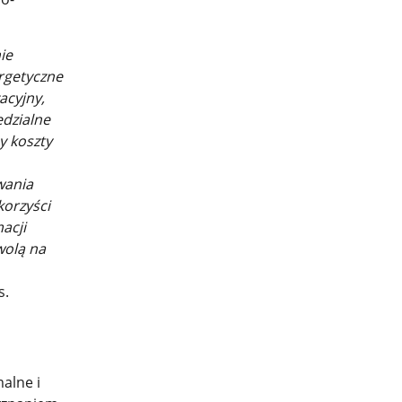
ie
rgetyczne
acyjny,
edzialne
y koszty
wania
korzyści
acji
wolą na
s.
alne i