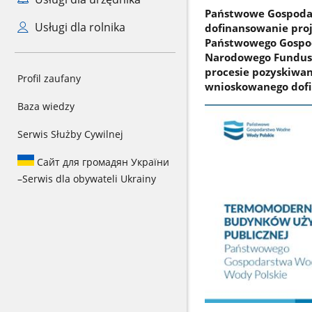
Państwowe Gospodar
Usługi dla rolnika
dofinansowanie pro
Państwowego Gospoda
Narodowego Fundusz
procesie pozyskiwan
Profil zaufany
wnioskowanego dofin
Baza wiedzy
Serwis Służby Cywilnej
Сайт для громадян України
–
Serwis dla obywateli Ukrainy