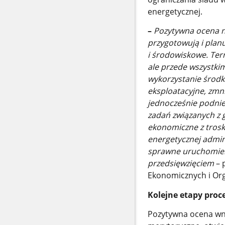
energetycznej.
–
Pozytywna ocena n
przygotowują i plan
i środowiskowe. Ter
ale przede wszystki
wykorzystanie środkó
eksploatacyjne, zmni
jednocześnie podnie
zadań związanych z 
ekonomiczne z troską
energetycznej admini
sprawne uruchomieni
przedsięwzięciem
– 
Ekonomicznych i Org
Kolejne etapy proc
Pozytywna ocena wni