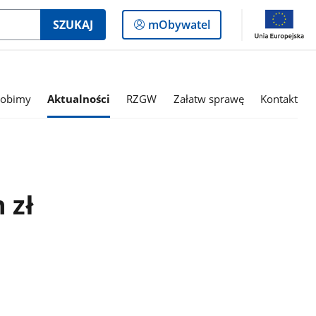
Logowanie
SZUKAJ
mObywatel
do
panelu
robimy
Aktualności
RZGW
Załatw sprawę
Kontakt
 zł