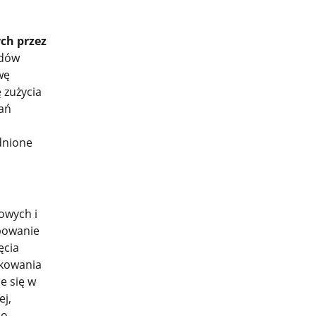
ch przez
ądów
wę
 zużycia
zań
dnione
owych i
bowanie
ęcia
tkowania
e się w
ej,
no-