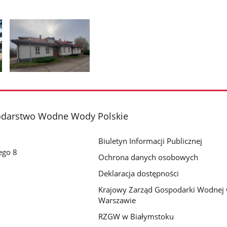
Pokaż
zdjęcie
2
z
darstwo Wodne Wody Polskie
galerii.
Biuletyn Informacji Publicznej
ego 8
Ochrona danych osobowych
Deklaracja dostępności
Krajowy Zarząd Gospodarki Wodnej
Warszawie
RZGW w Białymstoku