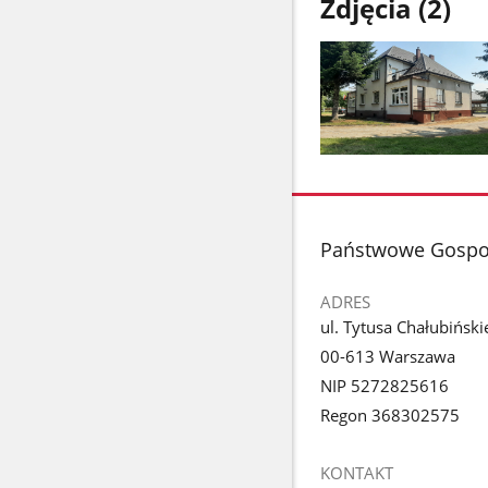
Zdjęcia (2)
Pokaż
zdjęcie
1
z
stopka
Państwowe Gospo
galerii.
ADRES
ul. Tytusa Chałubiński
00-613 Warszawa
NIP 5272825616
Regon 368302575
KONTAKT