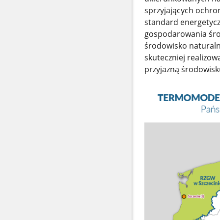
sprzyjających ochron
standard energetycz
gospodarowania środ
środowisko naturaln
skuteczniej realizo
przyjazną środowisku