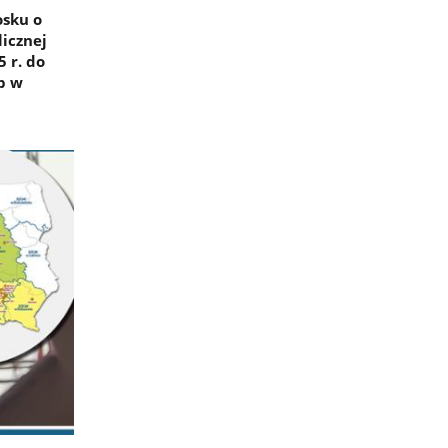
sku o
icznej
 r. do
p w