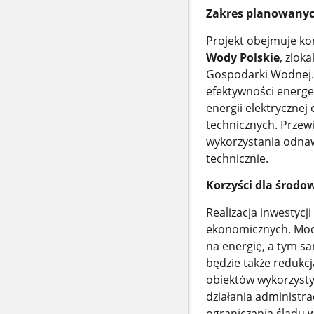
Zakres planowanyc
Projekt obejmuje k
Wody Polskie
, zlok
Gospodarki Wodnej.
efektywności energet
energii elektryczne
technicznych. Przewi
wykorzystania odnaw
technicznie.
Korzyści dla środo
Realizacja inwestycj
ekonomicznych. Mod
na energię, a tym s
będzie także redukc
obiektów wykorzysty
działania administra
ograniczania śladu w