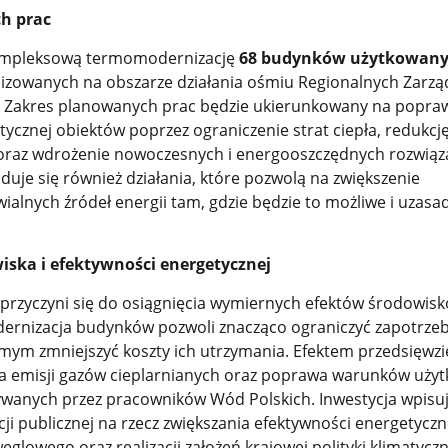
h prac
ompleksową termomodernizację
68 budynków użytkowany
alizowanych na obszarze działania ośmiu Regionalnych Zarz
 Zakres planowanych prac będzie ukierunkowany na popra
ycznej obiektów poprzez ograniczenie strat ciepła, redukcję
j oraz wdrożenie nowoczesnych i energooszczędnych rozwią
duje się również działania, które pozwolą na zwiększenie
ialnych źródeł energii tam, gdzie będzie to możliwe i uzasa
wiska i efektywności energetycznej
i przyczyni się do osiągnięcia wymiernych efektów środowisk
ernizacja budynków pozwoli znacząco ograniczyć zapotrze
amym zmniejszyć koszty ich utrzymania. Efektem przedsięwzi
ja emisji gazów cieplarnianych oraz poprawa warunków uży
wanych przez pracowników Wód Polskich. Inwestycja wpisuj
cji publicznej na rzecz zwiększania efektywności energetyczn
ęglowego oraz realizacji założeń krajowej polityki klimatycz