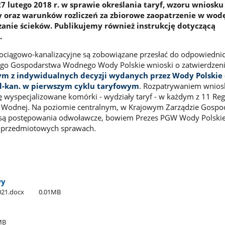
7 lutego 2018 r. w sprawie określania taryf, wzoru wniosku
y oraz warunków rozliczeń za zbiorowe zaopatrzenie w wodę
nie ścieków. Publikujemy również instrukcję dotyczącą
.
ociągowo-kanalizacyjne są zobowiązane przesłać do odpowiedni
o Gospodarstwa Wodnego Wody Polskie wnioski o zatwierdzeni
ym z indywidualnych decyzji wydanych przez Wody Polskie 
d-kan. w pierwszym cyklu taryfowym
. Rozpatrywaniem wnio
ę wyspecjalizowane komórki - wydziały taryf - w każdym z 11 Re
Wodnej. Na poziomie centralnym, w Krajowym Zarządzie Gospo
są postępowania odwoławcze, bowiem Prezes PGW Wody Polskie 
 w przedmiotowych sprawach.
wy
021.docx
0.01MB
MB