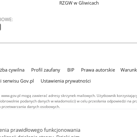
RZGW w Gliwicach
IOWE:
użba cywilna
Profil zaufany
BIP
Prawa autorskie
Warunki
i serwisu Gov.pl
Ustawienia prywatności
 www.gov.pl mogą zawierać adresy skrzynek mailowych. Użytkownik korzystający
dobrowolnie podanych danych w wiadomości) w celu przesłania odpowiedzi na prz
ach przetwarzania danych osobowych.
we publikowane w serwisie (z wyłączeniem treści audiowizualnych), są
 na licencji typu Creative Commons: uznanie autorstwa - na tych samych
 (CC BY-SA 4.0). Materiały audiowizualne, w tym zdjęcia, materiały audio i wideo
ienia prawidłowego funkcjonowania
ane na licencji typu Creative Commons: uznanie autorstwa użycie niekomercyjne 
ależnych 4.0 (CC BY-NC-ND 4.0), o ile nie jest to stwierdzone inaczej.