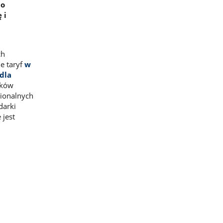
 o
 i
ch
e taryf
w
dla
sków
gionalnych
darki
jest