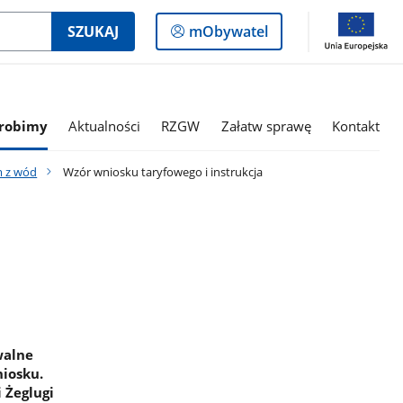
Logowanie
SZUKAJ
mObywatel
do
panelu
 robimy
Aktualności
RZGW
Załatw sprawę
Kontakt
m z wód
Wzór wniosku taryfowego i instrukcja
walne
niosku.
 Żeglugi