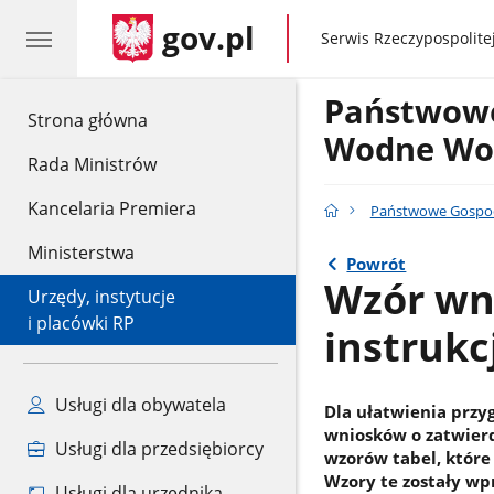
gov.pl
gov.pl
Serwis Rzeczypospolitej
Państwow
gov.pl
Strona główna
Wodne Wod
Rada Ministrów
Kancelaria Premiera
Państwowe Gospo
Ministerstwa
Powrót
Wzór wn
Urzędy, instytucje
i placówki RP
instrukc
Usługi dla obywatela
Dla ułatwienia przy
wniosków o zatwierd
Usługi dla przedsiębiorcy
wzorów tabel, które
Wzory te zostały wp
Usługi dla urzędnika