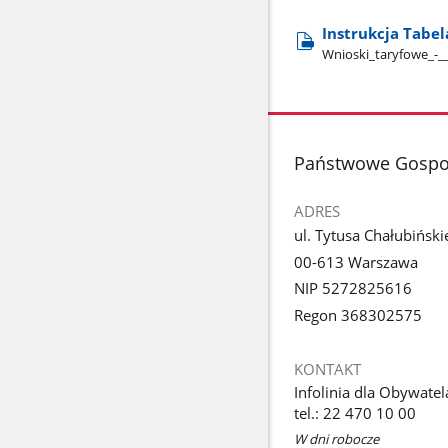
Instrukcja Tabel
Wnioski​_taryfowe​_-​_​
stopka
Państwowe Gospo
ADRES
ul. Tytusa Chałubiński
00-613 Warszawa
NIP 5272825616
Regon 368302575
KONTAKT
Infolinia dla Obywatel
tel.: 22 470 10 00
W dni robocze