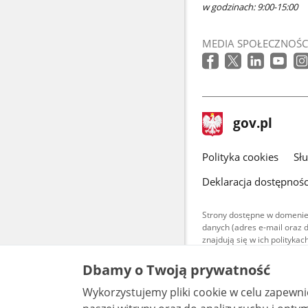
w godzinach: 9:00-15:00
MEDIA SPOŁECZNOŚC
stopka
Strona
gov.pl
gov.pl
główna
gov.pl
Polityka cookies
Sł
Deklaracja dostępnośc
Strony dostępne w domenie
danych (adres e-mail oraz 
znajdują się w ich polityk
Treści teksto
Dbamy o Twoją prywatność
udostępniane
warunkach 4.0
Wykorzystujemy pliki cookie w celu zapewn
są udostępni
bez utworów z