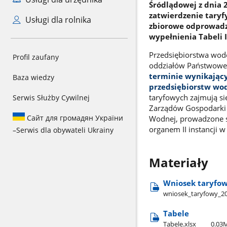
Śródlądowej z dnia 2
zatwierdzenie taryf
Usługi dla rolnika
zbiorowe odprowadza
wypełnienia Tabeli I
Przedsiębiorstwa wod
Profil zaufany
oddziałów Państwoweg
terminie wynikając
Baza wiedzy
przedsiębiorstw wo
taryfowych zajmują si
Serwis Służby Cywilnej
Zarządów Gospodarki 
Сайт для громадян України
Wodnej, prowadzone 
organem II instancji
–
Serwis dla obywateli Ukrainy
Materiały
Wniosek taryfo
wniosek​_taryfowy​_2
Tabele
Tabele.xlsx
0.03