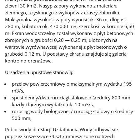
zlewni 30 km2. Nasyp zapory wykonano z materiału
ziemnego, uzyskanego z wykopów z czaszy zbiornika.
Maksymalna wysokość zapory wynosi ok. 36 m, długość
280 m, kubatura ok. 470 000 m3, szerokość w koronie 6,60
m. Ekran wodoszczelny został wykonany z płyt betonowych
zbrojonych o grubości 0,20 — 0,25 m, ułożonych na
warstwie wyrównawczej wykonanej z płyt betonowych o
grubości 0,12 m. U podstawy ekranu znajduje się galeria
kontrolno-drenażowa.
Urządzenia upustowe stanowią:
przelew powierzchniowy o maksymalnym wydatku 195
m3/s,
spust denny/dwa rurociągi stalowe o średnicy 800 mm
każdy i łącznym wydatku ok. 10 m3/s,
rurociąg wody biologicznej / rurociąg stalowy o średnicy
500 mm;
Pobór wody dla Stacji Uzdatniania Wody odbywa się
poprzez kosze ssące /4 szt./ umieszczone na trzech