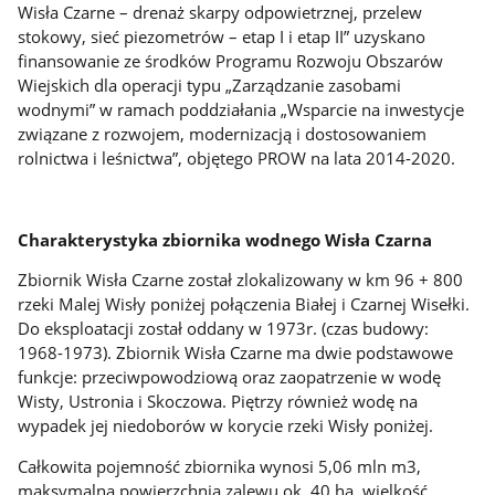
Wisła Czarne – drenaż skarpy odpowietrznej, przelew
stokowy, sieć piezometrów – etap I i etap II” uzyskano
finansowanie ze środków Programu Rozwoju Obszarów
Wiejskich dla operacji typu „Zarządzanie zasobami
wodnymi” w ramach poddziałania „Wsparcie na inwestycje
związane z rozwojem, modernizacją i dostosowaniem
rolnictwa i leśnictwa”, objętego PROW na lata 2014-2020.
Charakterystyka zbiornika wodnego Wisła Czarna
Zbiornik Wisła Czarne został zlokalizowany w km 96 + 800
rzeki Malej Wisły poniżej połączenia Białej i Czarnej Wisełki.
Do eksploatacji został oddany w 1973r. (czas budowy:
1968-1973). Zbiornik Wisła Czarne ma dwie podstawowe
funkcje: przeciwpowodziową oraz zaopatrzenie w wodę
Wisty, Ustronia i Skoczowa. Piętrzy również wodę na
wypadek jej niedoborów w korycie rzeki Wisły poniżej.
Całkowita pojemność zbiornika wynosi 5,06 mln m3,
maksymalna powierzchnia zalewu ok. 40 ha, wielkość