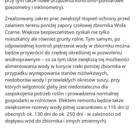
przy tym także nowe urządzenia kontrolno–pomiarowe
(piezometry i inklinometry).
Zrealizowany zakres prac zwiększył stopień ochrony przed
zalaniem terenu poniżej zapory czołowej zbiornika Wisła
Czarne. Większe bezpieczeństwo zyskali nie tylko
mieszkańcy ale również grunty rolne. Tym samym, po
odpowiedniej kontroli piętrzenie wody w zbiorniku można
będzie przywrócić do rzędnej określonej w pozwoleniu
wodnoprawnym – co za tym idzie zwiększą się możliwości
alimentowania wody w korycie rzeki poniżej zbiornika w
przypadku występowania stanów niżówkowych,
niedoborów wody i przewlekłych okresów suszy, przy
których wilgotność gleby jest niedostateczna dla
zaspokojenia potrzeb roślin i prowadzenia normalnej
gospodarki w rolnictwie. Efektem remontu będzie także
zwiększenie rezerwy wody pitnej szacunkowo o 116 dni (z
obecnych ok. 130 dni do ok. 250 dni - w zależności od
dopływu wód do zbiornika i innych zmiennych).