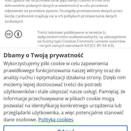
mail zgadza się na przetwarzanie jego danych (adres e-mail oraz
dobrowolnie podanych danych w wiadomości) w celu przesłania
odpowiedzi na przesłane pytania. Szczegóły przetwarzania danych przez
każdą z jednostek znajdują się w ich politykach przetwarzania danych
osobowych.
Treści tekstowe publikowane w serwisie (z
wyłączeniem treści audiowizualnych), są udostępniane
na licencji typu Creative Commons: uznanie autorstwa
- na tych samych warunkach 4.0 (CC BY-SA 4.0).
Materiały audiowizualne, w tym zdjęcia, materiały
Dbamy o Twoją prywatność
audio i wideo, są udostępniane na licencji typu
Creative Commons: uznanie autorstwa użycie
Wykorzystujemy pliki cookie w celu zapewnienia
niekomercyjne - bez utworów zależnych 4.0 (CC BY-
NC-ND 4.0), o ile nie jest to stwierdzone inaczej.
prawidłowego funkcjonowania naszej witryny oraz do
analizy ruchu i optymalizacji działania strony. Dzięki nim
możemy lepiej dostosować treści do potrzeb
użytkowników i stale ulepszać nasze usługi. Pamiętaj, że
informacje przechowywane w plikach cookie mogą
pozwalać na identyfikację konkretnego urządzenia lub
przeglądarki użytkownika, a więc potencjalnie stanowić
dane osobowe.
Polityka cookies