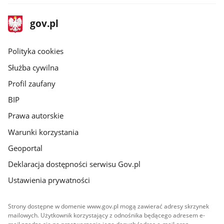
stopka
Strona
gov.pl
gov.pl
główna
gov.pl
Polityka cookies
Służba cywilna
Profil zaufany
BIP
Prawa autorskie
Warunki korzystania
Geoportal
Deklaracja dostępności serwisu Gov.pl
Ustawienia prywatności
Strony dostępne w domenie www.gov.pl mogą zawierać adresy skrzynek
mailowych. Użytkownik korzystający z odnośnika będącego adresem e-