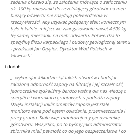
zadania okazało się, że założenia mówiące o zatłoczeniu
ok. 100 kg mieszanki doszczelniającej górotwór na metr
bieżący odwiertu nie znajdują potwierdzenia w
rzeczywistości. Aby uzyskać pożądany efekt koniecznym
było lokalnie, miejscowo zaangażowanie nawet 4.500 kg
tej samej mieszanki na metr odwiertu. Potwierdza to
specyfikę fliszu karpackiego i budowy geologicznej terenu
- przekazał Jan Grygier, Dyrektor Wód Polskich w
Gliwicach
i dodał:
- wykonując kilkadziesiąt takich otworów i budując
założoną odporność zapory na filtrację i jej szczelność,
jednocześnie zyskaliśmy bardzo ważną dla nas wiedzę o
specyfice i warunkach gruntowych u podnóża zapory.
Dzięki instalacji inklinometrów zapora jest stale
monitorowana pod kątem osiadania, przemieszczania i
pracy gruntu. Stale więc monitorujemy geodynamikę
górotworu. Wszystko, po to byśmy jako administrator
zbiornika mieli pewność co do jego bezpieczeństwa i co