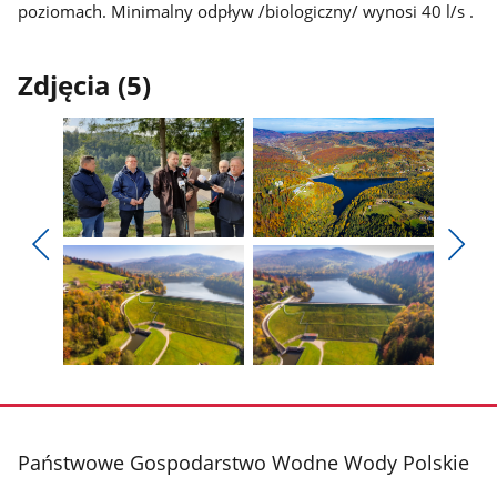
poziomach. Minimalny odpływ /biologiczny/ wynosi 40 l/s .
Zdjęcia (5)
Pokaż
Pokaż
zdjęcie
zdjęcie
Pokaż
Poka
1
2
poprzednie
nest
z
z
zdjęcia
zdjęc
galerii.
galerii.
Pokaż
Pokaż
zdjęcie
zdjęcie
3
4
z
z
stopka
Państwowe Gospodarstwo Wodne Wody Polskie
galerii.
galerii.