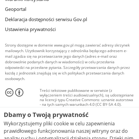
Geoportal
Deklaracja dostępności serwisu Gov.pl
Ustawienia prywatności
Strony dostępne w domenie www.gov.pl mogą zawierać adresy skrzynek
mailowych. Użytkownik korzystający z odnośnika będącego adresem e-
mail zgadza się na przetwarzanie jego danych (adres e-mail oraz
dobrowolnie podanych danych w wiadomości) w celu przesłania
odpowiedzi na przesłane pytania. Szczegóły przetwarzania danych przez
każdą z jednostek znajdują się w ich politykach przetwarzania danych
osobowych.
Treści tekstowe publikowane w serwisie (z
wyłączeniem treści audiowizualnych), są udostępniane
na licencji typu Creative Commons: uznanie autorstwa
- na tych samych warunkach 4.0 (CC BY-SA 4.0).
Materiały audiowizualne, w tym zdjęcia, materiały
Dbamy o Twoją prywatność
audio i wideo, są udostępniane na licencji typu
Creative Commons: uznanie autorstwa użycie
Wykorzystujemy pliki cookie w celu zapewnienia
niekomercyjne - bez utworów zależnych 4.0 (CC BY-
NC-ND 4.0), o ile nie jest to stwierdzone inaczej.
prawidłowego funkcjonowania naszej witryny oraz do
analizy ruchu i optymalizacji działania strony. Dzięki nim