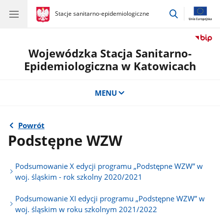
przejdź
gov.pl
Stacje sanitarno-epidemiologiczne
gov.pl
Stacje
do
sanitarno-
wyszukiwar
epidemiologiczne
Wojewódzka Stacja Sanitarno-
Epidemiologiczna w Katowicach
MENU
Powrót
Podstępne WZW
Podsumowanie X edycji programu „Podstępne WZW” w
woj. śląskim - rok szkolny 2020/2021
Podsumowanie XI edycji programu „Podstępne WZW” w
woj. śląskim w roku szkolnym 2021/2022