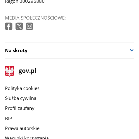
Regon 000296880
MEDIA SPOŁECZNOŚCIOWE:
Na skróty
stopka
Strona
gov.pl
gov.pl
główna
gov.pl
Polityka cookies
Służba cywilna
Profil zaufany
BIP
Prawa autorskie
Warunki korzystania