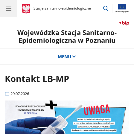
przejdź
gov.pl
Stacje sanitarno-epidemiologiczne
gov.pl
Stacje
do
sanitarno-
wyszukiwar
epidemiologiczne
Wojewódzka Stacja Sanitarno-
Epidemiologiczna w Poznaniu
MENU
Kontakt LB-MP
29.07.2026