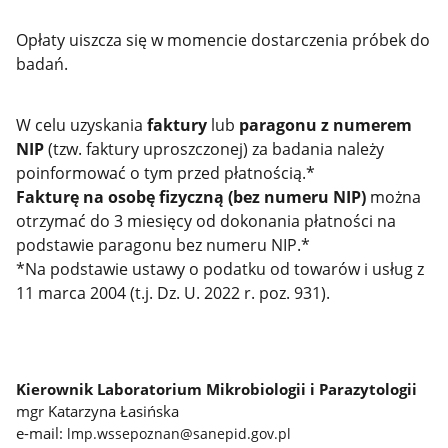
Opłaty uiszcza się w momencie dostarczenia próbek do
badań.
W celu uzyskania
faktury
lub
paragonu z numerem
NIP
(tzw. faktury uproszczonej) za badania należy
poinformować o tym przed płatnością.*
Fakturę na osobę fizyczną (bez numeru NIP)
można
otrzymać do 3 miesięcy od dokonania płatności na
podstawie paragonu bez numeru NIP.*
*Na podstawie ustawy o podatku od towarów i usług z
11 marca 2004 (t.j. Dz. U. 2022 r. poz. 931).
Kierownik Laboratorium Mikrobiologii i Parazytologii
mgr Katarzyna Łasińska
e-mail:
lmp.wssepoznan@sanepid.gov.pl