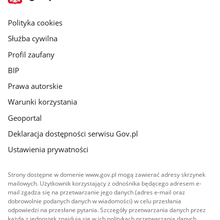
gov.pl
główna
gov.pl
Polityka cookies
Służba cywilna
Profil zaufany
BIP
Prawa autorskie
Warunki korzystania
Geoportal
Deklaracja dostępności serwisu Gov.pl
Ustawienia prywatności
Strony dostępne w domenie www.gov.pl mogą zawierać adresy skrzynek
mailowych. Użytkownik korzystający z odnośnika będącego adresem e-
mail zgadza się na przetwarzanie jego danych (adres e-mail oraz
dobrowolnie podanych danych w wiadomości) w celu przesłania
odpowiedzi na przesłane pytania. Szczegóły przetwarzania danych przez
każdą z jednostek znajdują się w ich politykach przetwarzania danych