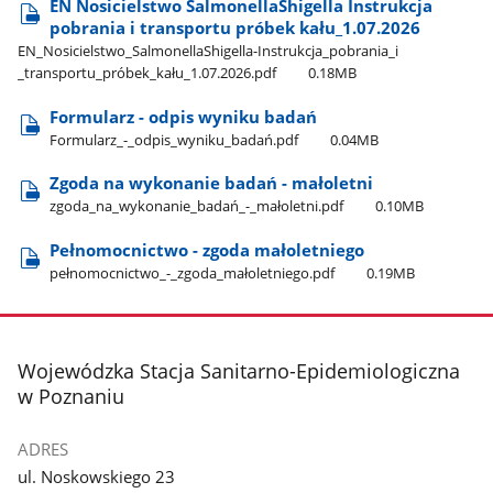
EN Nosicielstwo SalmonellaShigella Instrukcja
pobrania i transportu próbek kału​_1.07.2026
EN​_Nosicielstwo​_SalmonellaShigella-Instrukcja​_pobrania​_i​
_transportu​_próbek​_kału​_1.07.2026.pdf
0.18MB
Formularz - odpis wyniku badań
Formularz​_-​_odpis​_wyniku​_badań.pdf
0.04MB
Zgoda na wykonanie badań - małoletni
zgoda​_na​_wykonanie​_badań​_-​_małoletni.pdf
0.10MB
Pełnomocnictwo - zgoda małoletniego
pełnomocnictwo​_-​_zgoda​_małoletniego.pdf
0.19MB
stopka
Wojewódzka Stacja Sanitarno-Epidemiologiczna
w Poznaniu
ADRES
ul. Noskowskiego 23