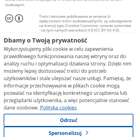
osobowych.
Treści tekstowe publikowane w serwisie (z
wyłączeniem treści audiowizualnych), są udostępniane
na licencji typu Creative Commons: uznanie autorstwa
- na tych samych warunkach 4.0 (CC BY-SA 4.0).
Materiały audiowizualne, w tym zdjęcia, materiały
Dbamy o Twoją prywatność
audio i wideo, są udostępniane na licencji typu
Creative Commons: uznanie autorstwa użycie
Wykorzystujemy pliki cookie w celu zapewnienia
niekomercyjne - bez utworów zależnych 4.0 (CC BY-
NC-ND 4.0), o ile nie jest to stwierdzone inaczej.
prawidłowego funkcjonowania naszej witryny oraz do
analizy ruchu i optymalizacji działania strony. Dzięki nim
możemy lepiej dostosować treści do potrzeb
użytkowników i stale ulepszać nasze usługi. Pamiętaj, że
informacje przechowywane w plikach cookie mogą
pozwalać na identyfikację konkretnego urządzenia lub
przeglądarki użytkownika, a więc potencjalnie stanowić
dane osobowe.
Polityka cookies
Odrzuć
Spersonalizuj