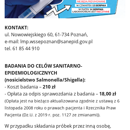
KONTAKT:
ul. Nowowiejskiego 60, 61-734 Poznań,
e-mail: lmp.wssepoznan@sanepid.gov.pl
tel. 61 85 44 910
BADANIA DO CELÓW SANITARNO-
EPIDEMIOLOGICZNYCH
(nosicielstwo Salmonella/Shigella):
- Koszt badania –
210 zł
- Opłata za odpis sprawozdania z badania –
18,00 zł
(Opłata jest na bieżąco aktualizowana zgodnie z ustawą z 6
listopada 2008 roku o prawach pacjenta i Rzecznika Praw
Pacjenta (Dz.U. z 2019 r. poz. 1127 ze zmianami)).
W przypadku składania próbek przez inną osobę,