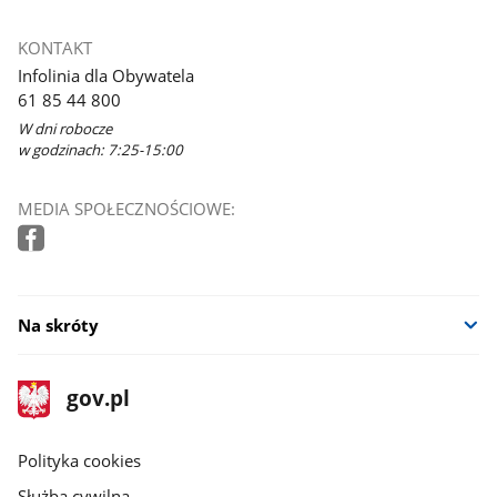
KONTAKT
Infolinia dla Obywatela
61 85 44 800
W dni robocze
w godzinach: 7:25-15:00
MEDIA SPOŁECZNOŚCIOWE:
Na skróty
stopka
Strona
gov.pl
gov.pl
główna
gov.pl
Polityka cookies
Służba cywilna