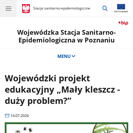
przejdź
gov.pl
Stacje sanitarno-epidemiologiczne
gov.pl
Stacje
do
sanitarno-
wyszukiwar
epidemiologiczne
Wojewódzka Stacja Sanitarno-
Epidemiologiczna w Poznaniu
MENU
Wojewódzki projekt
edukacyjny „Mały kleszcz -
duży problem?”
14.07.2026