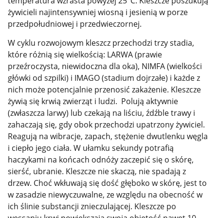
temperatura wzrasta powyżej 25°C. Kleszcze poszukują
żywicieli najintensywniej wiosną i jesienią w porze
przedpołudniowej i przedwieczornej.
W cyklu rozwojowym kleszcz przechodzi trzy stadia,
które różnią się wielkością: LARWA (prawie
przeźroczysta, niewidoczna dla oka), NIMFA (wielkości
główki od szpilki) i IMAGO (stadium dojrzałe) i każde z
nich może potencjalnie przenosić zakażenie. Kleszcze
żywią się krwią zwierząt i ludzi. Polują aktywnie
(zwłaszcza larwy) lub czekają na liściu, źdźble trawy i
zahaczają się, gdy obok przechodzi upatrzony żywiciel.
Reagują na wibracje, zapach, stężenie dwutlenku węgla
i ciepło jego ciała. W ułamku sekundy potrafią
haczykami na końcach odnóży zaczepić się o skórę,
sierść, ubranie. Kleszcze nie skaczą, nie spadają z
drzew. Choć wkłuwają się dość głęboko w skórę, jest to
w zasadzie niewyczuwalne, ze względu na obecność w
ich ślinie substancji znieczulającej. Kleszcze po