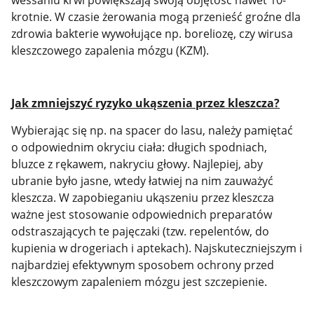
wessaniu krwi powiększają swoją objętość nawet 10-
krotnie. W czasie żerowania mogą przenieść groźne dla
zdrowia bakterie wywołujące np. boreliozę, czy wirusa
kleszczowego zapalenia mózgu (KZM).
Jak zmniejszyć ryzyko ukąszenia przez kleszcza?
Wybierając się np. na spacer do lasu, należy pamiętać
o odpowiednim okryciu ciała: długich spodniach,
bluzce z rękawem, nakryciu głowy. Najlepiej, aby
ubranie było jasne, wtedy łatwiej na nim zauważyć
kleszcza. W zapobieganiu ukąszeniu przez kleszcza
ważne jest stosowanie odpowiednich preparatów
odstraszających te pajęczaki (tzw. repelentów, do
kupienia w drogeriach i aptekach). Najskuteczniejszym i
najbardziej efektywnym sposobem ochrony przed
kleszczowym zapaleniem mózgu jest szczepienie.