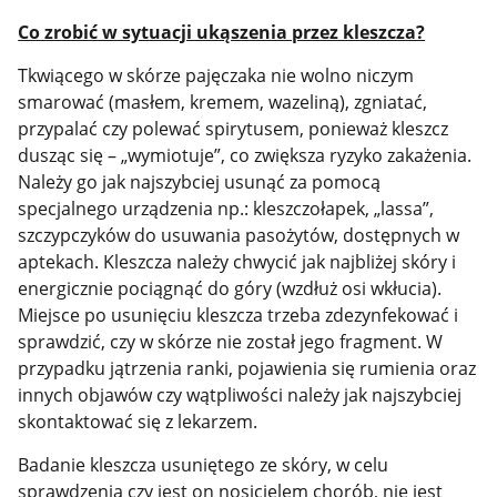
Co zrobić w sytuacji ukąszenia przez kleszcza?
Tkwiącego w skórze pajęczaka nie wolno niczym
smarować (masłem, kremem, wazeliną), zgniatać,
przypalać czy polewać spirytusem, ponieważ kleszcz
dusząc się – „wymiotuje”, co zwiększa ryzyko zakażenia.
Należy go jak najszybciej usunąć za pomocą
specjalnego urządzenia np.: kleszczołapek, „lassa”,
szczypczyków do usuwania pasożytów, dostępnych w
aptekach. Kleszcza należy chwycić jak najbliżej skóry i
energicznie pociągnąć do góry (wzdłuż osi wkłucia).
Miejsce po usunięciu kleszcza trzeba zdezynfekować i
sprawdzić, czy w skórze nie został jego fragment. W
przypadku jątrzenia ranki, pojawienia się rumienia oraz
innych objawów czy wątpliwości należy jak najszybciej
skontaktować się z lekarzem.
Badanie kleszcza usuniętego ze skóry, w celu
sprawdzenia czy jest on nosicielem chorób, nie jest