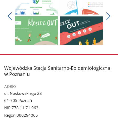
Pokaż
Pokaż
zdjęcie
zdjęcie
Pokaż
Poka
1
2
poprzednie
nest
z
z
zdjęcia
zdjęc
galerii.
galerii.
Pokaż
Pokaż
zdjęcie
zdjęcie
3
4
z
z
stopka
Wojewódzka Stacja Sanitarno-Epidemiologiczna
galerii.
galerii.
w Poznaniu
ADRES
ul. Noskowskiego 23
61-705 Poznań
NIP 778 11 71 963
Regon 000294065