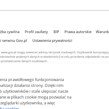
użba cywilna
Profil zaufany
BIP
Prawa autorskie
Warunki
i serwisu Gov.pl
Ustawienia prywatności
 www.gov.pl mogą zawierać adresy skrzynek mailowych. Użytkownik korzystający
dobrowolnie podanych danych w wiadomości) w celu przesłania odpowiedzi na prz
ach przetwarzania danych osobowych.
we publikowane w serwisie (z wyłączeniem treści audiowizualnych), są
 na licencji typu Creative Commons: uznanie autorstwa - na tych samych
 (CC BY-SA 4.0). Materiały audiowizualne, w tym zdjęcia, materiały audio i wideo
ienia prawidłowego funkcjonowania
ane na licencji typu Creative Commons: uznanie autorstwa użycie niekomercyjne 
ależnych 4.0 (CC BY-NC-ND 4.0), o ile nie jest to stwierdzone inaczej.
i działania strony. Dzięki nim
 użytkowników i stale ulepszać nasze
zeglądarki użytkownika, a więc
yka cookies