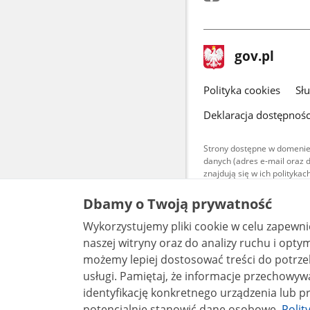
stopka
Strona
gov.pl
gov.pl
główna
gov.pl
Polityka cookies
Sł
Deklaracja dostępnośc
Strony dostępne w domenie
danych (adres e-mail oraz 
znajdują się w ich polityk
Treści teksto
Dbamy o Twoją prywatność
udostępniane
warunkach 4.0
Wykorzystujemy pliki cookie w celu zapewn
są udostępni
bez utworów z
naszej witryny oraz do analizy ruchu i optymalizacj
możemy lepiej dostosować treści do potrzeb
usługi. Pamiętaj, że informacje przechowywane w plikach cookie mogą pozwalać na
identyfikację konkretnego urządzenia lub pr
potencjalnie stanowić dane osobowe.
Polit