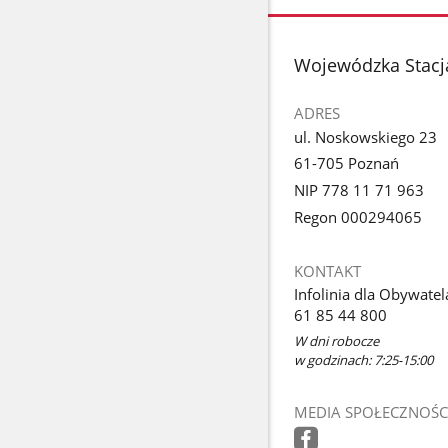
stopka
Wojewódzka Stacj
ADRES
ul. Noskowskiego 23
61-705 Poznań
NIP 778 11 71 963
Regon 000294065
KONTAKT
Infolinia dla Obywatel
61 85 44 800
W dni robocze
w godzinach: 7:25-15:00
MEDIA SPOŁECZNOŚC