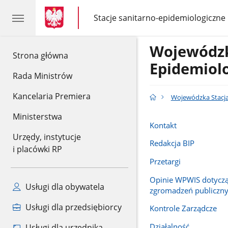
gov.pl
gov.pl
Stacje sanitarno-epidemiologiczne
gov.pl
Stacje
sanitarno-
epidemiologiczne
Wojewódzk
gov.pl
Strona główna
Epidemiol
Rada Ministrów
Kancelaria Premiera
Wojewódzka Stacja
Ministerstwa
Kontakt
Urzędy, instytucje
Redakcja BIP
i placówki RP
Przetargi
Opinie WPWIS dotycz
Usługi dla obywatela
zgromadzeń publiczn
Usługi dla przedsiębiorcy
Kontrole Zarządcze
Działalność
Usługi dla urzędnika