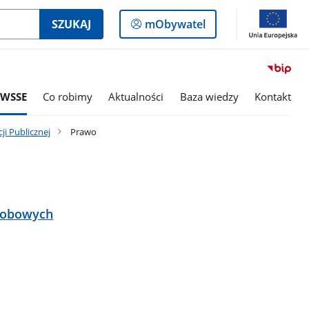
Logowanie
SZUKAJ
mObywatel
do
panelu
 WSSE
Co robimy
Aktualności
Baza wiedzy
Kontakt
ji Publicznej
Prawo
sobowych