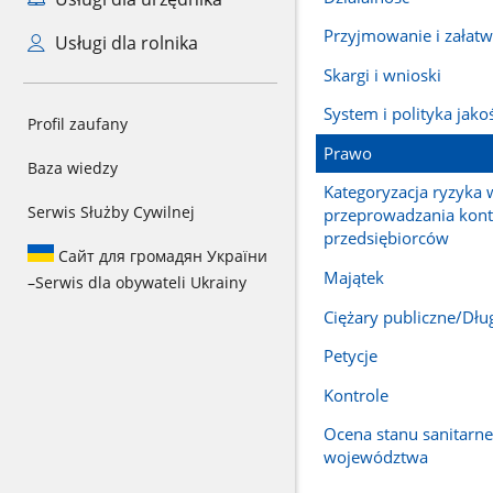
Przyjmowanie i załatw
Usługi dla rolnika
Skargi i wnioski
System i polityka jako
Profil zaufany
Prawo
Baza wiedzy
Kategoryzacja ryzyka 
Serwis Służby Cywilnej
przeprowadzania kont
przedsiębiorców
Сайт для громадян України
Majątek
–
Serwis dla obywateli Ukrainy
Ciężary publiczne/Dłu
Petycje
Kontrole
Ocena stanu sanitarn
województwa