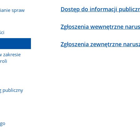
Dostęp do informacji publicz
ianie spraw
Zgłoszenia wewnętrzne narusz
ści
Zgłoszenia zewnętrzne narusz
w zakresie
roli
g publiczny
ego