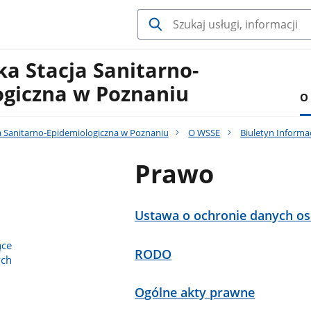
a Stacja Sanitarno-
ogiczna w Poznaniu
O
 Sanitarno-Epidemiologiczna w Poznaniu
O WSSE
Biuletyn Informac
Prawo
Ustawa o ochronie danych o
ące
RODO
ych
Ogólne akty prawne