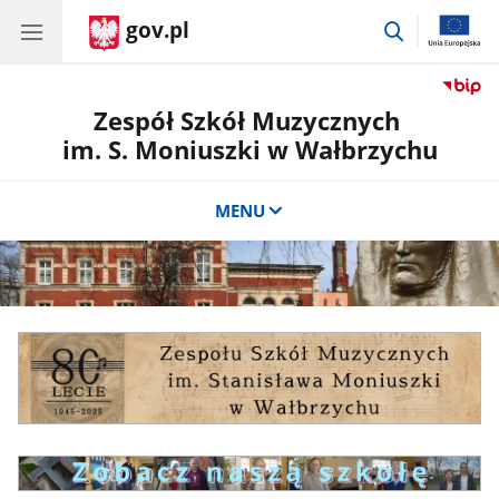
gov.pl
przejdź
do
wyszukiwar
Zespół Szkół Muzycznych
im. S. Moniuszki w Wałbrzychu
MENU