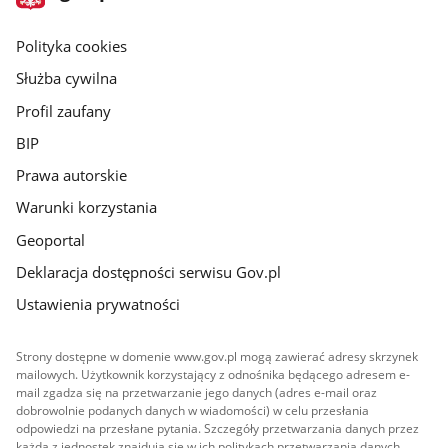
gov.pl
główna
gov.pl
Polityka cookies
Służba cywilna
Profil zaufany
BIP
Prawa autorskie
Warunki korzystania
Geoportal
Deklaracja dostępności serwisu Gov.pl
Ustawienia prywatności
Strony dostępne w domenie www.gov.pl mogą zawierać adresy skrzynek
mailowych. Użytkownik korzystający z odnośnika będącego adresem e-
mail zgadza się na przetwarzanie jego danych (adres e-mail oraz
dobrowolnie podanych danych w wiadomości) w celu przesłania
odpowiedzi na przesłane pytania. Szczegóły przetwarzania danych przez
każdą z jednostek znajdują się w ich politykach przetwarzania danych