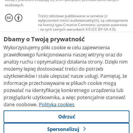
osobowych.
Treści tekstowe publikowane w serwisie (z
wyłączeniem treści audiowizualnych), są udostępniane
na licencji typu Creative Commons: uznanie autorstwa
- na tych samych warunkach 4.0 (CC BY-SA 4.0).
Materiały audiowizualne, w tym zdjęcia, materiały
Dbamy o Twoją prywatność
audio i wideo, są udostępniane na licencji typu
Creative Commons: uznanie autorstwa użycie
Wykorzystujemy pliki cookie w celu zapewnienia
niekomercyjne - bez utworów zależnych 4.0 (CC BY-
NC-ND 4.0), o ile nie jest to stwierdzone inaczej.
prawidłowego funkcjonowania naszej witryny oraz do
analizy ruchu i optymalizacji działania strony. Dzięki nim
możemy lepiej dostosować treści do potrzeb
użytkowników i stale ulepszać nasze usługi. Pamiętaj, że
informacje przechowywane w plikach cookie mogą
pozwalać na identyfikację konkretnego urządzenia lub
przeglądarki użytkownika, a więc potencjalnie stanowić
dane osobowe.
Polityka cookies
Odrzuć
Spersonalizuj