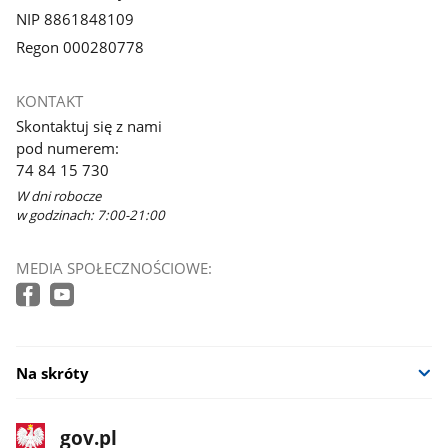
NIP 8861848109
Regon 000280778
KONTAKT
Skontaktuj się z nami
pod numerem:
74 84 15 730
W dni robocze
w godzinach: 7:00-21:00
MEDIA SPOŁECZNOŚCIOWE:
Na skróty
stopka
Strona
gov.pl