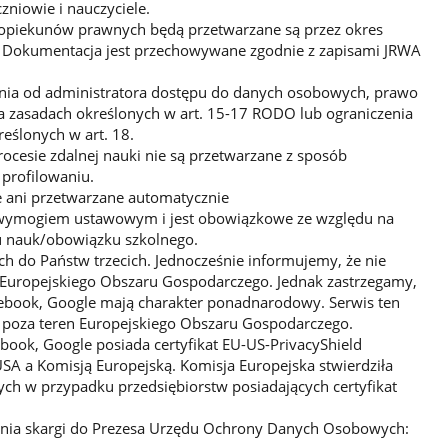
zniowie i nauczyciele.
 opiekunów prawnych będą przetwarzane są przez okres
. Dokumentacja jest przechowywane zgodnie z zapisami JRWA
nia od administratora dostępu do danych osobowych, prawo
na zasadach określonych w art. 15-17 RODO lub ograniczenia
eślonych w art. 18.
cesie zdalnej nauki nie są przetwarzane z sposób
profilowaniu.
 ani przetwarzane automatycznie
wymogiem ustawowym i jest obowiązkowe ze względu na
u nauk/obowiązku szkolnego.
h do Państw trzecich. Jednocześnie informujemy, że nie
Europejskiego Obszaru Gospodarczego. Jednak zastrzegamy,
ebook, Google mają charakter ponadnarodowy. Serwis ten
poza teren Europejskiego Obszaru Gospodarczego.
book, Google posiada certyfikat EU-US-PrivacyShield
 a Komisją Europejską. Komisja Europejska stwierdziła
h w przypadku przedsiębiorstw posiadających certyfikat
enia skargi do Prezesa Urzędu Ochrony Danych Osobowych: