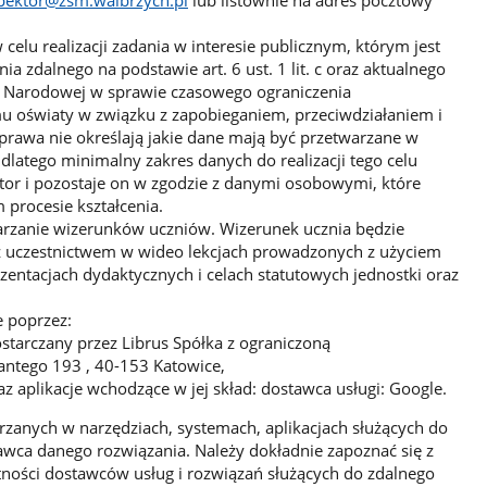
pektor@zsm.walbrzych.pl
lub listownie na adres pocztowy
elu realizacji zadania w interesie publicznym, którym jest
ia zdalnego na podstawie art. 6 ust. 1 lit. c oraz aktualnego
i Narodowej w sprawie czasowego ograniczenia
u oświaty w związku z zapobieganiem, przeciwdziałaniem i
prawa nie określają jakie dane mają być przetwarzane w
, dlatego minimalny zakres danych do realizacji tego celu
tor i pozostaje on w zgodzie z danymi osobowymi, które
 procesie kształcenia.
arzanie wizerunków uczniów. Wizerunek ucznia będzie
z uczestnictwem w wideo lekcjach prowadzonych z użyciem
entacjach dydaktycznych i celach statutowych jednostki oraz
e poprzez:
ostarczany przez Librus Spółka z ograniczoną
fantego 193 , 40-153 Katowice,
z aplikacje wchodzące w jej skład: dostawca usługi: Google.
zanych w narzędziach, systemach, aplikacjach służących do
tawca danego rozwiązania. Należy dokładnie zapoznać się z
tności dostawców usług i rozwiązań służących do zdalnego