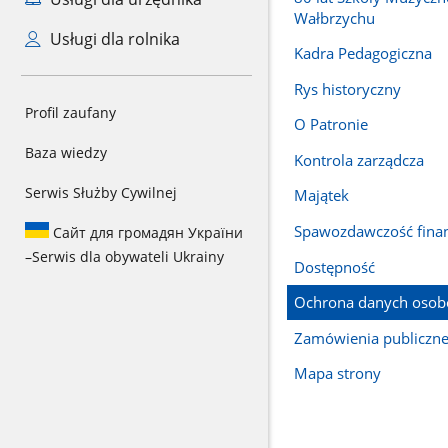
Wałbrzychu
Usługi dla rolnika
Kadra Pedagogiczna
Rys historyczny
Profil zaufany
O Patronie
Baza wiedzy
Kontrola zarządcza
Serwis Służby Cywilnej
Majątek
Spawozdawczość fina
Сайт для громадян України
–
Serwis dla obywateli Ukrainy
Dostępność
Ochrona danych oso
Zamówienia publiczn
Mapa strony