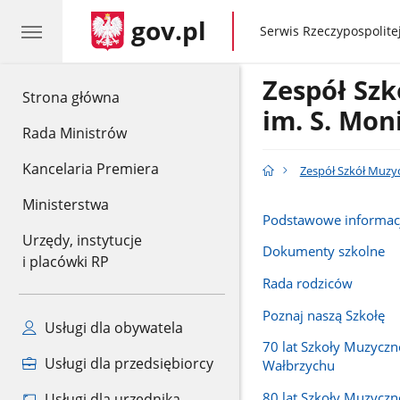
gov.pl
gov.pl
Serwis Rzeczypospolitej
Zespół Sz
gov.pl
Strona główna
im. S. Mon
Rada Ministrów
Kancelaria Premiera
Zespół Szkół Muzy
Ministerstwa
Podstawowe informac
Urzędy, instytucje
Dokumenty szkolne
i placówki RP
Rada rodziców
Poznaj naszą Szkołę
Usługi dla obywatela
70 lat Szkoły Muzyczn
Usługi dla przedsiębiorcy
Wałbrzychu
80 lat Szkoły Muzyczn
Usługi dla urzędnika