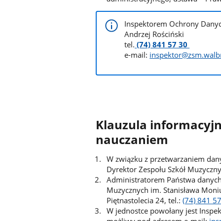
Inspektorem Ochrony Danyc
Andrzej Rościński
tel.
(74) 841 57 30
e-mail:
inspektor@zsm.walbr
Klauzula informacyj
nauczaniem
W związku z przetwarzaniem dany
Dyrektor Zespołu Szkół Muzyczny
Administratorem Państwa danych 
Muzycznych im. Stanisława Moniu
Piętnastolecia 24, tel.:
(74) 841 5
W jednostce powołany jest Inspe