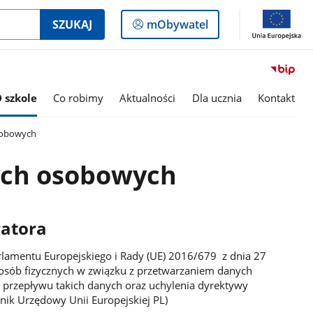
Logowanie
SZUKAJ
mObywatel
do
panelu
 szkole
Co robimy
Aktualności
Dla ucznia
Kontakt
sobowych
ch osobowych
ratora
rlamentu Europejskiego i Rady (UE) 2016/679 z dnia 27
 osób fizycznych w związku z przetwarzaniem danych
przepływu takich danych oraz uchylenia dyrektywy
ik Urzędowy Unii Europejskiej PL)