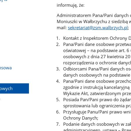
informuję, że:
Administratorem Pana/Pani danych o
Moniuszki w Wałbrzychu z siedzibą w 
mail:
sekretariat@zsm.walbrzych.pl
;
Kontakt z Inspektorem Ochrony 
Pana/Pani dane osobowe przetwar
oświatowej – na podstawie art. 6 
osobowych z dnia 27 kwietnia 2016
rozporządzenia o ochronie danyc
nsowa
Odbiorcami Pana/Pani danych os
danych osobowych na podstawie 
Pana/Pani dane osobowe przecho
zgodnie z instrukcją kancelaryjn
bowych
Wykazie Akt, zatwierdzonym prz
e
Posiada Pan/Pani prawo do żądan
sprostowania lub ograniczenia pr
Przysługuje Panu/Pani prawo wnie
Ochrony Danych;
Podanie danych osobowych w z
administracyjnego, ustawa – Praw