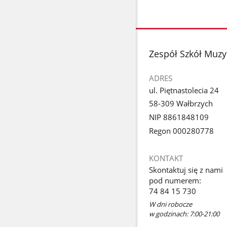
stopka
Zespół Szkół Muzy
ADRES
ul. Piętnastolecia 24
58-309 Wałbrzych
NIP 8861848109
Regon 000280778
KONTAKT
Skontaktuj się z nami
pod numerem:
74 84 15 730
W dni robocze
w godzinach: 7:00-21:00