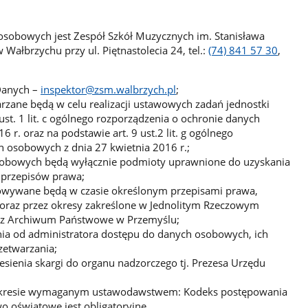
sobowych jest Zespół Szkół Muzycznych im. Stanisława
Wałbrzychu przy ul. Piętnastolecia 24, tel.:
(74) 841 57 30
,
Danych –
inspektor@zsm.walbrzych.pl
;
zane będą w celu realizacji ustawowych zadań jednostki
ust. 1 lit. c ogólnego rozporządzenia o ochronie danych
 r. oraz na podstawie art. 9 ust.2 lit. g ogólnego
h osobowych z dnia 27 kwietnia 2016 r.;
obowych będą wyłącznie podmioty uprawnione do uzyskania
przepisów prawa;
wywane będą w czasie określonym przepisami prawa,
ą oraz przez okresy zakreślone w Jednolitym Rzeczowym
ez Archiwum Państwowe w Przemyślu;
ia od administratora dostępu do danych osobowych, ich
zetwarzania;
sienia skargi do organu nadzorczego tj. Prezesa Urzędu
akresie wymaganym ustawodawstwem: Kodeks postępowania
o oświatowe jest obligatoryjne.