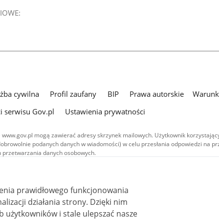
IOWE:
użba cywilna
Profil zaufany
BIP
Prawa autorskie
Warunki
i serwisu Gov.pl
Ustawienia prywatności
 www.gov.pl mogą zawierać adresy skrzynek mailowych. Użytkownik korzystający
dobrowolnie podanych danych w wiadomości) w celu przesłania odpowiedzi na prz
ach przetwarzania danych osobowych.
we publikowane w serwisie (z wyłączeniem treści audiowizualnych), są
 na licencji typu Creative Commons: uznanie autorstwa - na tych samych
 (CC BY-SA 4.0). Materiały audiowizualne, w tym zdjęcia, materiały audio i wideo
ienia prawidłowego funkcjonowania
ane na licencji typu Creative Commons: uznanie autorstwa użycie niekomercyjne 
ależnych 4.0 (CC BY-NC-ND 4.0), o ile nie jest to stwierdzone inaczej.
i działania strony. Dzięki nim
 użytkowników i stale ulepszać nasze