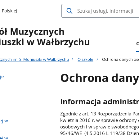
 Polskiej
kół Muzycznych
iuszki w Wałbrzychu
O
cznych im. S. Moniuszki w Wałbrzychu
O szkole
Ochrona danych o
Ochrona dany
je
Informacja administ
Zgodnie z art. 13 Rozporządzenia Pa
kwietnia 2016 r. w sprawie ochrony
ej w
osobowych i w sprawie swobodnego 
95/46/WE (4.5.2016 L 119/38 Dzienn
ej w