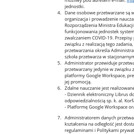
możliwy pod adresem e-mail:
ins
jednostki.
Dane osobowe przetwarzane są w c
organizacja i prowadzenie nauczan
Rozporządzenia Ministra Edukacj
funkcjonowania jednostek system
zwalczaniem COVID-19. Przepisy 
związku z realizacją tego zadania
przetwarzania określa Administra
szkoła przetwarza w stacjonarnym
Administrator przewiduje przetw
przetwarzany jedynie w związku 
platformy Google Workspace, prez
jej promocją.
Zdalne nauczanie jest realizowan
- Dziennik elektroniczny Librus d
odpowiedzialnością sp. k. al. Kor
- Platformę Google Workspace ora
Administratorem danych przetwar
kształcenia na odległość jest dos
regulaminami i Politykami prywa