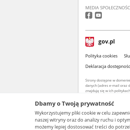
MEDIA SPOŁECZNOŚC
stopka
Strona
gov.pl
gov.pl
główna
gov.pl
Polityka cookies
Sł
Deklaracja dostępnośc
Strony dostępne w domenie
danych (adres e-mail oraz 
znajdują się w ich polityk
Treści teksto
Dbamy o Twoją prywatność
udostępniane
warunkach 4.0
Wykorzystujemy pliki cookie w celu zapewn
są udostępni
bez utworów z
naszej witryny oraz do analizy ruchu i optymalizacj
możemy lepiej dostosować treści do potrzeb