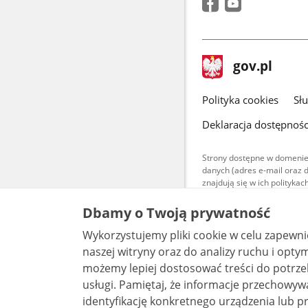
stopka
Strona
gov.pl
gov.pl
główna
gov.pl
Polityka cookies
Sł
Deklaracja dostępnośc
Strony dostępne w domenie
danych (adres e-mail oraz 
znajdują się w ich polityk
Treści teksto
Dbamy o Twoją prywatność
udostępniane
warunkach 4.0
Wykorzystujemy pliki cookie w celu zapewn
są udostępni
bez utworów z
naszej witryny oraz do analizy ruchu i optymalizacj
możemy lepiej dostosować treści do potrzeb
usługi. Pamiętaj, że informacje przechowywane w plikach cookie mogą pozwalać na
identyfikację konkretnego urządzenia lub pr