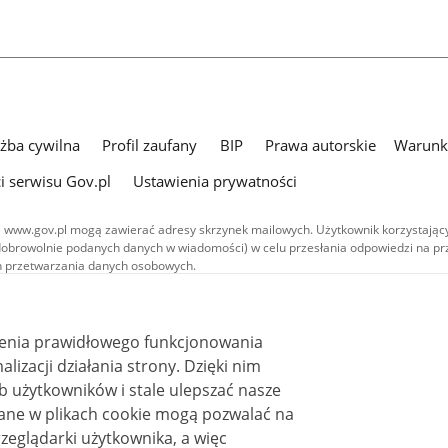
użba cywilna
Profil zaufany
BIP
Prawa autorskie
Warunki
i serwisu Gov.pl
Ustawienia prywatności
 www.gov.pl mogą zawierać adresy skrzynek mailowych. Użytkownik korzystający
dobrowolnie podanych danych w wiadomości) w celu przesłania odpowiedzi na prz
ach przetwarzania danych osobowych.
we publikowane w serwisie (z wyłączeniem treści audiowizualnych), są
 na licencji typu Creative Commons: uznanie autorstwa - na tych samych
 (CC BY-SA 4.0). Materiały audiowizualne, w tym zdjęcia, materiały audio i wideo
ienia prawidłowego funkcjonowania
ane na licencji typu Creative Commons: uznanie autorstwa użycie niekomercyjne 
ależnych 4.0 (CC BY-NC-ND 4.0), o ile nie jest to stwierdzone inaczej.
i działania strony. Dzięki nim
 użytkowników i stale ulepszać nasze
zeglądarki użytkownika, a więc