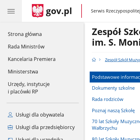
gov.pl
gov.pl
Serwis Rzeczypospolitej
Zespół Sz
gov.pl
Strona główna
im. S. Mon
Rada Ministrów
Kancelaria Premiera
Zespół Szkół Muzy
Ministerstwa
Podstawowe informac
Urzędy, instytucje
Dokumenty szkolne
i placówki RP
Rada rodziców
Poznaj naszą Szkołę
Usługi dla obywatela
70 lat Szkoły Muzyczn
Usługi dla przedsiębiorcy
Wałbrzychu
80 lat Szkoły Muzyczn
Usługi dla urzędnika