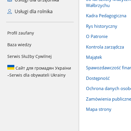
Wałbrzychu
Usługi dla rolnika
Kadra Pedagogiczna
Rys historyczny
Profil zaufany
O Patronie
Baza wiedzy
Kontrola zarządcza
Serwis Służby Cywilnej
Majątek
Spawozdawczość fina
Сайт для громадян України
–
Serwis dla obywateli Ukrainy
Dostępność
Ochrona danych oso
Zamówienia publiczn
Mapa strony