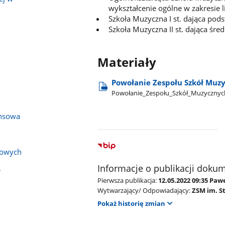
wykształcenie ogólne w zakresie 
Szkoła Muzyczna I st. dająca po
Szkoła Muzyczna II st. dająca śre
Materiały
Powołanie Zespołu Szkół Muzy
Powołanie​_Zespołu​_Szkół​_Muzycznych
nsowa
bowych
Informacje o publikacji doku
e
Pierwsza publikacja:
12.05.2022 09:35 Pa
Wytwarzający/ Odpowiadający:
ZSM im. S
Pokaż historię zmian