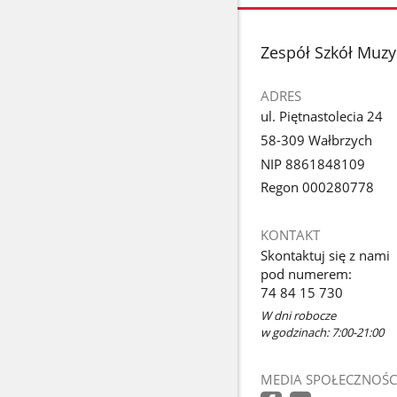
stopka
Zespół Szkół Muzy
ADRES
ul. Piętnastolecia 24
58-309 Wałbrzych
NIP 8861848109
Regon 000280778
KONTAKT
Skontaktuj się z nami
pod numerem:
74 84 15 730
W dni robocze
w godzinach: 7:00-21:00
MEDIA SPOŁECZNOŚC