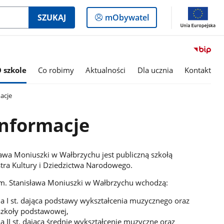
Logowanie
SZUKAJ
mObywatel
do
panelu
 szkole
Co robimy
Aktualności
Dla ucznia
Kontakt
acje
nformacje
awa Moniuszki w Wałbrzychu jest publiczną szkołą
tra Kultury i Dziedzictwa Narodowego.
im. Stanisława Moniuszki w Wałbrzychu wchodzą:
a I st. dająca podstawy wykształcenia muzycznego oraz
szkoły podstawowej,
 II st. dająca średnie wykształcenie muzyczne oraz