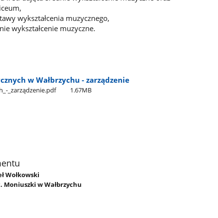
liceum,
dstawy wykształcenia muzycznego,
dnie wykształcenie muzyczne.
cznych w Wałbrzychu - zarządzenie
​_-​_zarządzenie.pdf
1.67MB
mentu
weł Wołkowski
t. Moniuszki w Wałbrzychu