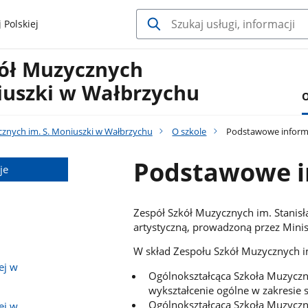
 Polskiej
kół Muzycznych
iuszki w Wałbrzychu
O
cznych im. S. Moniuszki w Wałbrzychu
O szkole
Podstawowe inform
Podstawowe i
je
Zespół Szkół Muzycznych im. Stanisł
artystyczną, prowadzoną przez Minis
W skład Zespołu Szkół Muzycznych 
ej w
Ogólnokształcąca Szkoła Muzyczn
wykształcenie ogólne w zakresie 
Ogólnokształcąca Szkoła Muzyczna
ej w