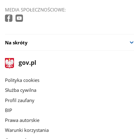
MEDIA SPOŁECZNOŚCIOWE:
Na skróty
stopka
Strona
gov.pl
gov.pl
główna
gov.pl
Polityka cookies
Służba cywilna
Profil zaufany
BIP
Prawa autorskie
Warunki korzystania