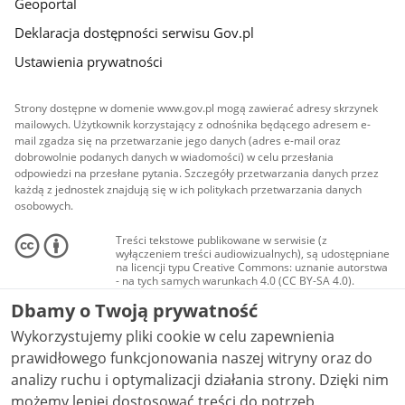
Geoportal
Deklaracja dostępności serwisu Gov.pl
Ustawienia prywatności
Strony dostępne w domenie www.gov.pl mogą zawierać adresy skrzynek
mailowych. Użytkownik korzystający z odnośnika będącego adresem e-
mail zgadza się na przetwarzanie jego danych (adres e-mail oraz
dobrowolnie podanych danych w wiadomości) w celu przesłania
odpowiedzi na przesłane pytania. Szczegóły przetwarzania danych przez
każdą z jednostek znajdują się w ich politykach przetwarzania danych
osobowych.
Treści tekstowe publikowane w serwisie (z
wyłączeniem treści audiowizualnych), są udostępniane
na licencji typu Creative Commons: uznanie autorstwa
- na tych samych warunkach 4.0 (CC BY-SA 4.0).
Materiały audiowizualne, w tym zdjęcia, materiały
Dbamy o Twoją prywatność
audio i wideo, są udostępniane na licencji typu
Creative Commons: uznanie autorstwa użycie
Wykorzystujemy pliki cookie w celu zapewnienia
niekomercyjne - bez utworów zależnych 4.0 (CC BY-
NC-ND 4.0), o ile nie jest to stwierdzone inaczej.
prawidłowego funkcjonowania naszej witryny oraz do
analizy ruchu i optymalizacji działania strony. Dzięki nim
możemy lepiej dostosować treści do potrzeb