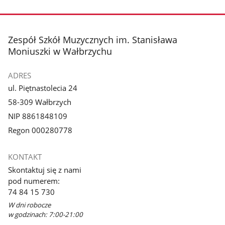
stopka
Zespół Szkół Muzycznych im. Stanisława
Moniuszki w Wałbrzychu
ADRES
ul. Piętnastolecia 24
58-309 Wałbrzych
NIP 8861848109
Regon 000280778
KONTAKT
Skontaktuj się z nami
pod numerem:
74 84 15 730
W dni robocze
w godzinach: 7:00-21:00