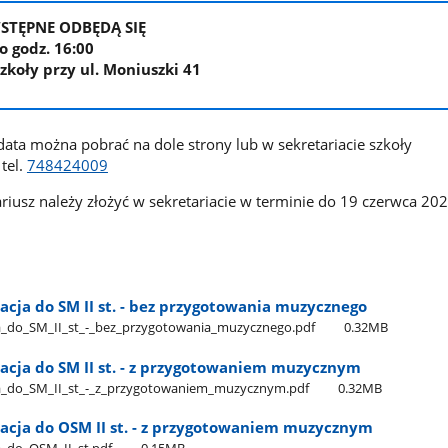
STĘPNE ODBĘDĄ SIĘ
o godz. 16:00
koły przy ul. Moniuszki 41
ata można pobrać na dole strony lub w sekretariacie szkoły
 tel.
748424009
iusz należy złożyć w sekretariacie w terminie do 19 czerwca 202
acja do SM II st. - bez przygotowania muzycznego
​_do​_SM​_II​_st​_-​_bez​_przygotowania​_muzycznego.pdf
0.32MB
acja do SM II st. - z przygotowaniem muzycznym
a​_do​_SM​_II​_st​_-​_z​_przygotowaniem​_muzycznym.pdf
0.32MB
tacja do OSM II st. - z przygotowaniem muzycznym
​_do​_OSM​_II​_st.pdf
0.15MB