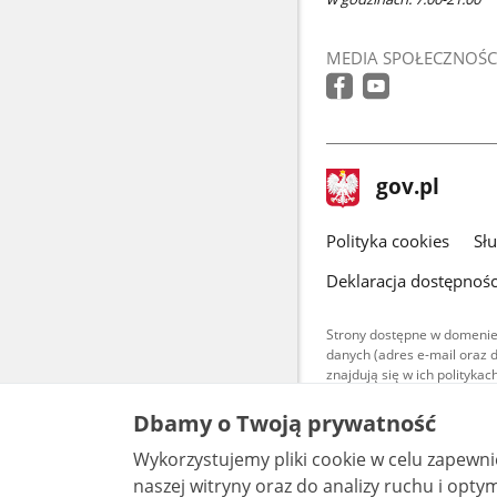
MEDIA SPOŁECZNOŚC
stopka
Strona
gov.pl
gov.pl
główna
gov.pl
Polityka cookies
Sł
Deklaracja dostępnośc
Strony dostępne w domenie
danych (adres e-mail oraz 
znajdują się w ich polityk
Treści teksto
Dbamy o Twoją prywatność
udostępniane
warunkach 4.0
Wykorzystujemy pliki cookie w celu zapewn
są udostępni
bez utworów z
naszej witryny oraz do analizy ruchu i optymalizacj