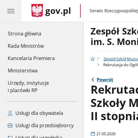
gov.pl
gov.pl
Serwis Rzeczypospolitej
Zespół Sz
gov.pl
Strona główna
im. S. Mon
Rada Ministrów
Kancelaria Premiera
Zespół Szkół Muzy
Rekrutacja do Ogól
Ministerstwa
Powrót
Urzędy, instytucje
Rekrutac
i placówki RP
Szkoły M
II stopn
Usługi dla obywatela
Usługi dla przedsiębiorcy
21.05.2026
Usługi dla urzędnika