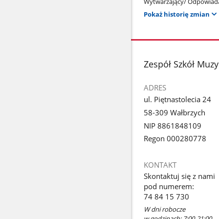
Wytwarzający/ Odpowiada
Pokaż historię zmian
stopka
Zespół Szkół Muzy
ADRES
ul. Piętnastolecia 24
58-309 Wałbrzych
NIP 8861848109
Regon 000280778
KONTAKT
Skontaktuj się z nami
pod numerem:
74 84 15 730
W dni robocze
w godzinach: 7:00-21:00