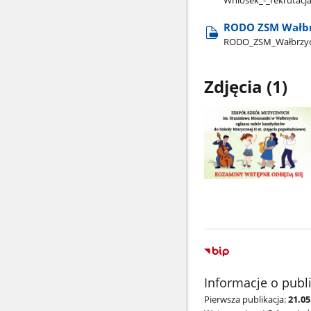
RODO ZSM Wałb
RODO​_ZSM​_Wałbrzy
Zdjęcia (1)
Pokaż
zdjęcie
1
z
galerii.
Informacje o publ
Pierwsza publikacja:
21.0