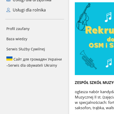
Usługi dla rolnika
Profil zaufany
Baza wiedzy
Serwis Służby Cywilnej
Сайт для громадян України
–
Serwis dla obywateli Ukrainy
ZESPÓŁ SZKÓŁ MUZYC
ogłasza nabór kandydat
Muzycznej II st. (zaję
w specjalnościach: fort
saksofon, trąbka, walt