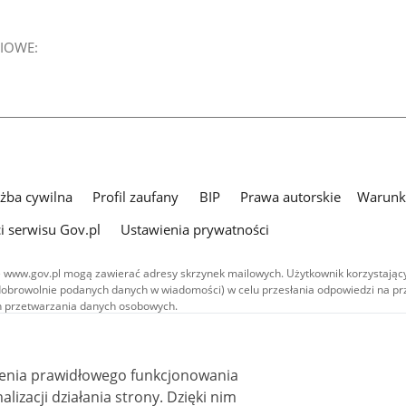
IOWE:
użba cywilna
Profil zaufany
BIP
Prawa autorskie
Warunki
i serwisu Gov.pl
Ustawienia prywatności
 www.gov.pl mogą zawierać adresy skrzynek mailowych. Użytkownik korzystający
dobrowolnie podanych danych w wiadomości) w celu przesłania odpowiedzi na prz
ach przetwarzania danych osobowych.
we publikowane w serwisie (z wyłączeniem treści audiowizualnych), są
 na licencji typu Creative Commons: uznanie autorstwa - na tych samych
 (CC BY-SA 4.0). Materiały audiowizualne, w tym zdjęcia, materiały audio i wideo
ienia prawidłowego funkcjonowania
ane na licencji typu Creative Commons: uznanie autorstwa użycie niekomercyjne 
ależnych 4.0 (CC BY-NC-ND 4.0), o ile nie jest to stwierdzone inaczej.
i działania strony. Dzięki nim