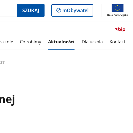
Logowanie
SZUKAJ
mObywatel
do
panelu
szkole
Co robimy
Aktualności
Dla ucznia
Kontakt
027
nej