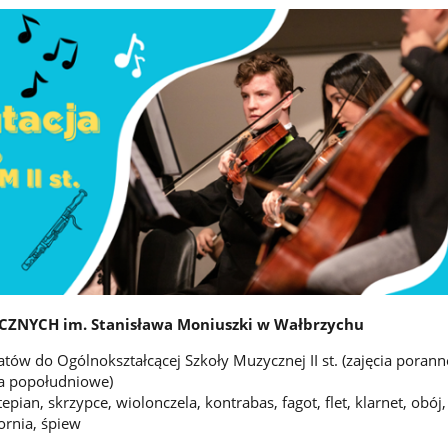
ZNYCH im. Stanisława Moniuszki w Wałbrzychu
ów do Ogólnokształcącej Szkoły Muzycznej II st. (zajęcia poranne
cia popołudniowe)
epian, skrzypce, wiolonczela, kontrabas, fagot, flet, klarnet, obój
ornia, śpiew