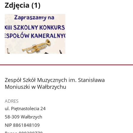
Zdjęcia (1)
Pokaż
zdjęcie
1
z
stopka
Zespół Szkół Muzycznych im. Stanisława
galerii.
Moniuszki w Wałbrzychu
ADRES
ul. Piętnastolecia 24
58-309 Wałbrzych
NIP 8861848109