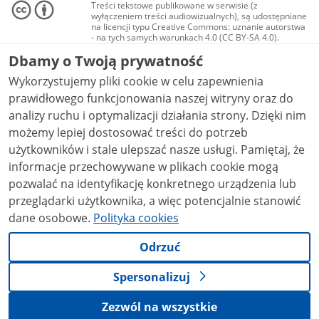
Treści tekstowe publikowane w serwisie (z
wyłączeniem treści audiowizualnych), są udostępniane
na licencji typu Creative Commons: uznanie autorstwa
- na tych samych warunkach 4.0 (CC BY-SA 4.0).
Materiały audiowizualne, w tym zdjęcia, materiały
Dbamy o Twoją prywatność
audio i wideo, są udostępniane na licencji typu
Creative Commons: uznanie autorstwa użycie
Wykorzystujemy pliki cookie w celu zapewnienia
niekomercyjne - bez utworów zależnych 4.0 (CC BY-
NC-ND 4.0), o ile nie jest to stwierdzone inaczej.
prawidłowego funkcjonowania naszej witryny oraz do
analizy ruchu i optymalizacji działania strony. Dzięki nim
możemy lepiej dostosować treści do potrzeb
użytkowników i stale ulepszać nasze usługi. Pamiętaj, że
informacje przechowywane w plikach cookie mogą
pozwalać na identyfikację konkretnego urządzenia lub
przeglądarki użytkownika, a więc potencjalnie stanowić
dane osobowe.
Polityka cookies
Odrzuć
Spersonalizuj
Zezwól na wszystkie