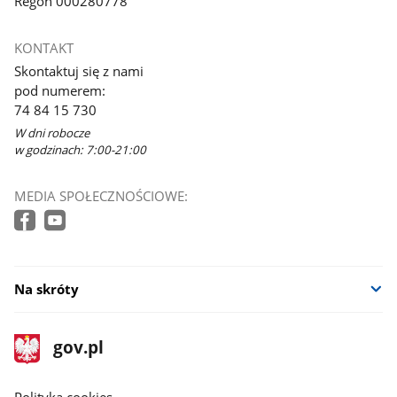
Regon 000280778
KONTAKT
Skontaktuj się z nami
pod numerem:
74 84 15 730
W dni robocze
w godzinach: 7:00-21:00
MEDIA SPOŁECZNOŚCIOWE:
Na skróty
stopka
Strona
gov.pl
gov.pl
główna
gov.pl
Polityka cookies