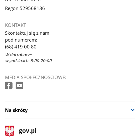
Regon 529568136
KONTAKT
Skontaktuj się z nami
pod numerem:
(68) 419 00 80
W dni robocze
w godzinach: 8:00-20:00
MEDIA SPOŁECZNOŚCIOWE:
Na skróty
stopka
Strona
gov.pl
gov.pl
główna