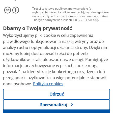
Treści tekstowe publikowane w serwisie (z
wyłączeniem treści audiowizualnych), są udostępniane
na licencji typu Creative Commons: uznanie autorstwa
- na tych samych warunkach 4.0 (CC BY-SA 4.0).
Materiały audiowizualne, w tym zdjęcia, materiały
Dbamy o Twoją prywatność
audio i wideo, są udostępniane na licencji typu
Creative Commons: uznanie autorstwa użycie
Wykorzystujemy pliki cookie w celu zapewnienia
niekomercyjne - bez utworów zależnych 4.0 (CC BY-
NC-ND 4.0), o ile nie jest to stwierdzone inaczej.
prawidłowego funkcjonowania naszej witryny oraz do
analizy ruchu i optymalizacji działania strony. Dzięki nim
możemy lepiej dostosować treści do potrzeb
użytkowników i stale ulepszać nasze usługi. Pamiętaj, że
informacje przechowywane w plikach cookie mogą
pozwalać na identyfikację konkretnego urządzenia lub
przeglądarki użytkownika, a więc potencjalnie stanowić
dane osobowe.
Polityka cookies
Odrzuć
Spersonalizuj