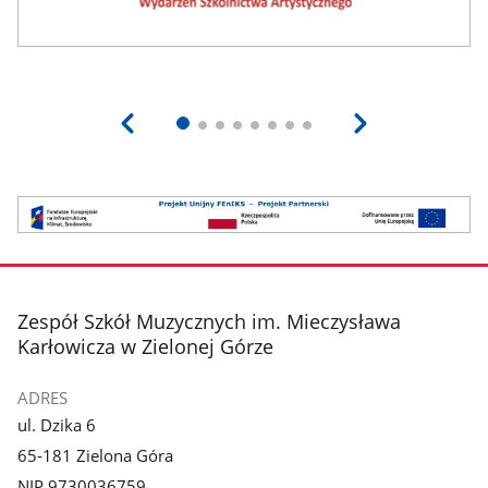
Baner
FEnIKS
stopka
Zespół Szkół Muzycznych im. Mieczysława
Karłowicza w Zielonej Górze
ADRES
ul. Dzika 6
65-181 Zielona Góra
NIP 9730036759