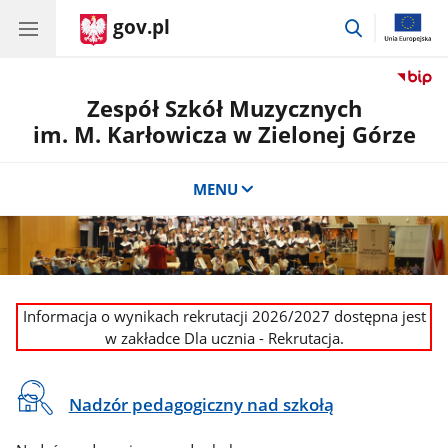
gov.pl
przejdź
do
wyszukiwar
Zespół Szkół Muzycznych
im. M. Karłowicza w Zielonej Górze
MENU
CSS
Baner
INFORMACJE
Informacja o wynikach rekrutacji 2026/2027 dostępna jest
do
reklamowy
-
w zakładce Dla ucznia - Rekrutacja.
sekcji
dodane
Banner
INFORMACJE
Na
Nadzór pedagogiczny nad szkołą
2
skróty