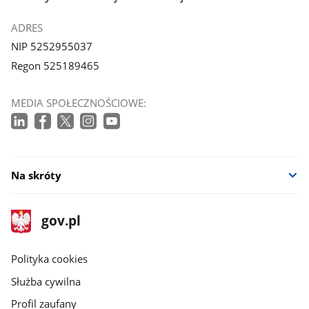
ADRES
NIP 5252955037
Regon 525189465
MEDIA SPOŁECZNOŚCIOWE:
Na skróty
stopka
Strona
gov.pl
gov.pl
główna
gov.pl
Polityka cookies
Służba cywilna
Profil zaufany