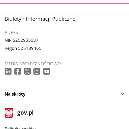
stopka
Biuletyn Informacji Publicznej
ADRES
NIP 5252955037
Regon 525189465
MEDIA SPOŁECZNOŚCIOWE:
Na skróty
stopka
Strona
gov.pl
gov.pl
główna
gov.pl
Polityka cookies