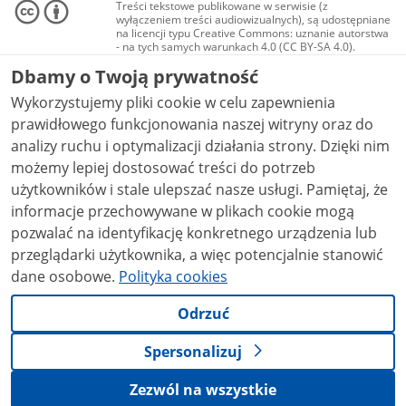
Treści tekstowe publikowane w serwisie (z
wyłączeniem treści audiowizualnych), są udostępniane
na licencji typu Creative Commons: uznanie autorstwa
- na tych samych warunkach 4.0 (CC BY-SA 4.0).
Materiały audiowizualne, w tym zdjęcia, materiały
Dbamy o Twoją prywatność
audio i wideo, są udostępniane na licencji typu
Creative Commons: uznanie autorstwa użycie
Wykorzystujemy pliki cookie w celu zapewnienia
niekomercyjne - bez utworów zależnych 4.0 (CC BY-
NC-ND 4.0), o ile nie jest to stwierdzone inaczej.
prawidłowego funkcjonowania naszej witryny oraz do
analizy ruchu i optymalizacji działania strony. Dzięki nim
możemy lepiej dostosować treści do potrzeb
użytkowników i stale ulepszać nasze usługi. Pamiętaj, że
informacje przechowywane w plikach cookie mogą
pozwalać na identyfikację konkretnego urządzenia lub
przeglądarki użytkownika, a więc potencjalnie stanowić
dane osobowe.
Polityka cookies
Odrzuć
Spersonalizuj
Zezwól na wszystkie