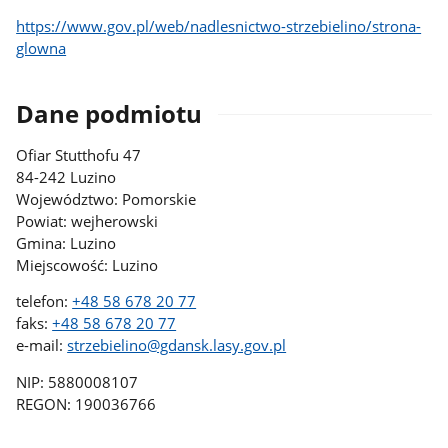
https://www.gov.pl/web/nadlesnictwo-strzebielino/strona-
glowna
Dane podmiotu
Ofiar Stutthofu 47
84-242 Luzino
Województwo: Pomorskie
Powiat: wejherowski
Gmina: Luzino
Miejscowość: Luzino
telefon:
+48 58 678 20 77
faks:
+48 58 678 20 77
e-mail:
strzebielino@gdansk.lasy.gov.pl
NIP: 5880008107
REGON: 190036766