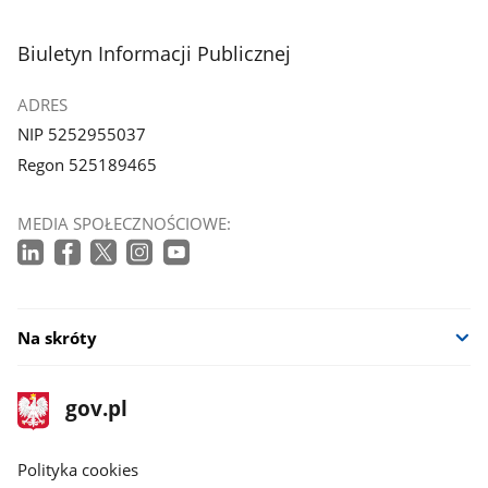
stopka
Biuletyn Informacji Publicznej
ADRES
NIP 5252955037
Regon 525189465
MEDIA SPOŁECZNOŚCIOWE:
Na skróty
stopka
Strona
gov.pl
gov.pl
główna
gov.pl
Polityka cookies