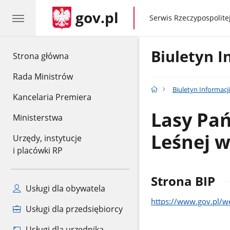
gov.pl
gov.pl
Serwis Rzeczypospolitej
Biuletyn I
gov.pl
Strona główna
Rada Ministrów
Biuletyn Informacji
Kancelaria Premiera
Lasy Pa
Ministerstwa
Leśnej 
Urzędy, instytucje
i placówki RP
Strona BIP
Usługi dla obywatela
https://www.gov.pl/w
Usługi dla przedsiębiorcy
Usługi dla urzędnika