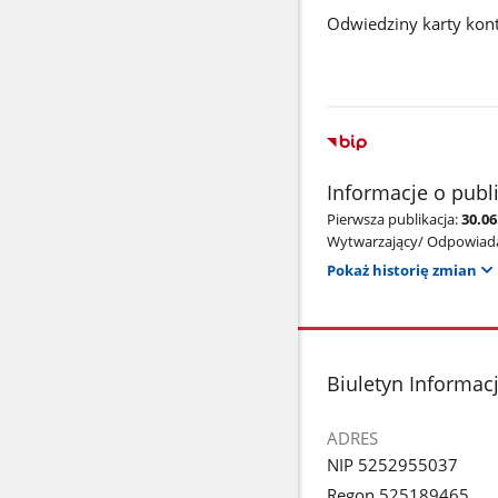
Odwiedziny karty kon
Informacje o publ
Pierwsza publikacja:
30.06
Wytwarzający/ Odpowiada
Pokaż historię zmian
stopka
Biuletyn Informacj
ADRES
NIP 5252955037
Regon 525189465