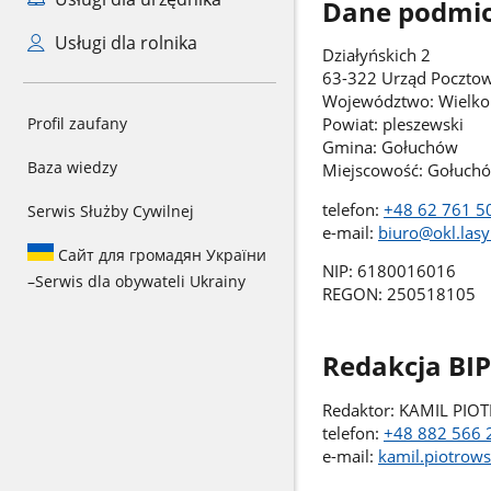
Dane podmi
Usługi dla rolnika
Działyńskich 2
63-322 Urząd Poczto
Województwo: Wielko
Powiat: pleszewski
Profil zaufany
Gmina: Gołuchów
Baza wiedzy
Miejscowość: Gołuch
telefon:
+48 62 761 5
Serwis Służby Cywilnej
e-mail:
biuro@okl.lasy
Сайт для громадян України
NIP: 6180016016
–
Serwis dla obywateli Ukrainy
REGON: 250518105
Redakcja BIP
Redaktor: KAMIL PIO
telefon:
+48 882 566 
e-mail:
kamil.piotrows