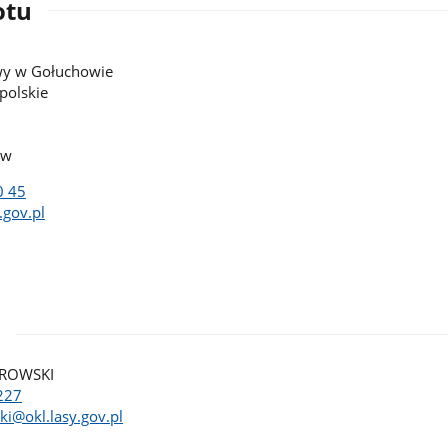
otu
wy w Gołuchowie
polskie
ów
0 45
.gov.pl
TROWSKI
227
ki@okl.lasy.gov.pl