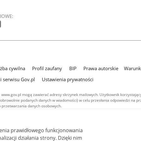
IOWE:
użba cywilna
Profil zaufany
BIP
Prawa autorskie
Warunki
i serwisu Gov.pl
Ustawienia prywatności
 www.gov.pl mogą zawierać adresy skrzynek mailowych. Użytkownik korzystający
dobrowolnie podanych danych w wiadomości) w celu przesłania odpowiedzi na prz
ach przetwarzania danych osobowych.
we publikowane w serwisie (z wyłączeniem treści audiowizualnych), są
 na licencji typu Creative Commons: uznanie autorstwa - na tych samych
 (CC BY-SA 4.0). Materiały audiowizualne, w tym zdjęcia, materiały audio i wideo
ienia prawidłowego funkcjonowania
ane na licencji typu Creative Commons: uznanie autorstwa użycie niekomercyjne 
ależnych 4.0 (CC BY-NC-ND 4.0), o ile nie jest to stwierdzone inaczej.
i działania strony. Dzięki nim