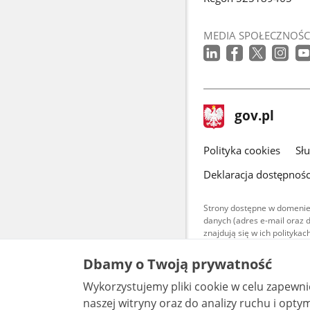
MEDIA SPOŁECZNOŚC
stopka
Strona
gov.pl
gov.pl
główna
gov.pl
Polityka cookies
Sł
Deklaracja dostępnośc
Strony dostępne w domenie
danych (adres e-mail oraz 
znajdują się w ich polityk
Treści teksto
Dbamy o Twoją prywatność
udostępniane
warunkach 4.0
Wykorzystujemy pliki cookie w celu zapewn
są udostępni
bez utworów z
naszej witryny oraz do analizy ruchu i optymalizacj