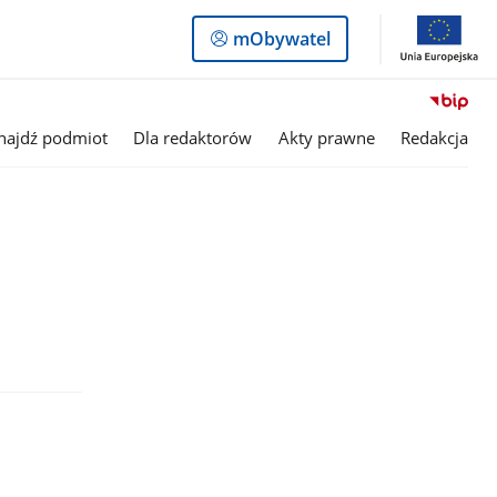
Logowanie
mObywatel
do
panelu
najdź podmiot
Dla redaktorów
Akty prawne
Redakcja