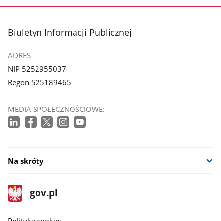
stopka
Biuletyn Informacji Publicznej
ADRES
NIP 5252955037
Regon 525189465
MEDIA SPOŁECZNOŚCIOWE:
Na skróty
stopka
Strona
gov.pl
gov.pl
główna
gov.pl
Polityka cookies