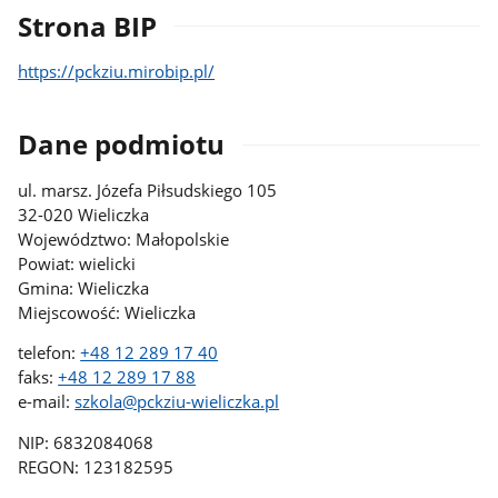
Strona BIP
https://pckziu.mirobip.pl/
Dane podmiotu
ul. marsz. Józefa Piłsudskiego 105
32-020 Wieliczka
Województwo: Małopolskie
Powiat: wielicki
Gmina: Wieliczka
Miejscowość: Wieliczka
telefon:
+48 12 289 17 40
faks:
+48 12 289 17 88
e-mail:
szkola@pckziu-wieliczka.pl
NIP: 6832084068
REGON: 123182595