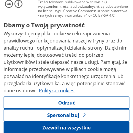
Treści tekstowe publikowane w serwisie (z
wyłączeniem treści audiowizualnych), są udostępniane
na licencji typu Creative Commons: uznanie autorstwa
- na tych samych warunkach 4.0 (CC BY-SA 4.0).
Materiały audiowizualne, w tym zdjęcia, materiały
Dbamy o Twoją prywatność
audio i wideo, są udostępniane na licencji typu
Creative Commons: uznanie autorstwa użycie
Wykorzystujemy pliki cookie w celu zapewnienia
niekomercyjne - bez utworów zależnych 4.0 (CC BY-
NC-ND 4.0), o ile nie jest to stwierdzone inaczej.
prawidłowego funkcjonowania naszej witryny oraz do
analizy ruchu i optymalizacji działania strony. Dzięki nim
możemy lepiej dostosować treści do potrzeb
użytkowników i stale ulepszać nasze usługi. Pamiętaj, że
informacje przechowywane w plikach cookie mogą
pozwalać na identyfikację konkretnego urządzenia lub
przeglądarki użytkownika, a więc potencjalnie stanowić
dane osobowe.
Polityka cookies
Odrzuć
Spersonalizuj
Zezwól na wszystkie