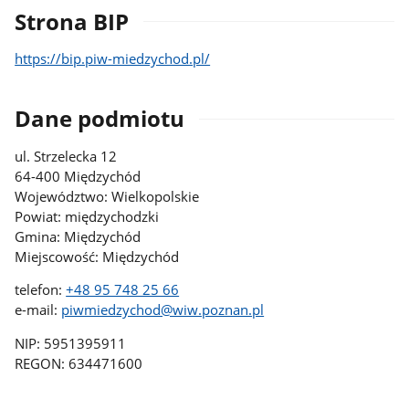
Strona BIP
https://bip.piw-miedzychod.pl/
Dane podmiotu
ul. Strzelecka 12
64-400 Międzychód
Województwo: Wielkopolskie
Powiat: międzychodzki
Gmina: Międzychód
Miejscowość: Międzychód
telefon:
+48 95 748 25 66
e-mail:
piwmiedzychod@wiw.poznan.pl
NIP: 5951395911
REGON: 634471600