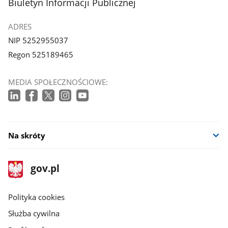
stopka
Biuletyn Informacji Publicznej
ADRES
NIP 5252955037
Regon 525189465
MEDIA SPOŁECZNOŚCIOWE:
Na skróty
stopka
Strona
gov.pl
gov.pl
główna
gov.pl
Polityka cookies
Służba cywilna