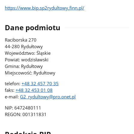
https://www.bip.sp2rydultowy.finn.pl/
Dane podmiotu
Raciborska 270
44-280 Rydułtowy
Województwo: Śląskie
Powiat: wodzisławski
Gmina: Rydułtowy
Miejscowość: Rydułtowy
telefon:
+48 32 457 70 35
faks:
+48 32 453 01 08
e-mail:
G2_rydultowy@pro.onet.pl
NIP: 6472480111
REGON: 001311831