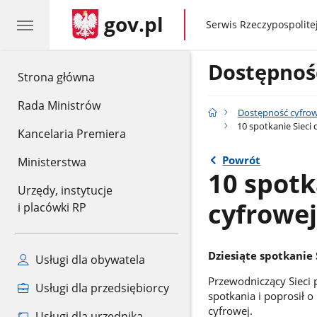
gov.pl
gov.pl
Serwis Rzeczypospolitej
Dostępnoś
gov.pl
Strona główna
Rada Ministrów
Dostępność cyfro
10 spotkanie Sieci 
Kancelaria Premiera
Powrót
Ministerstwa
10 spotk
Urzędy, instytucje
cyfrowej
i placówki RP
Dziesiąte spotkanie 
Usługi dla obywatela
Przewodniczący Sieci
Usługi dla przedsiębiorcy
spotkania i poprosił 
cyfrowej.
Usługi dla urzędnika