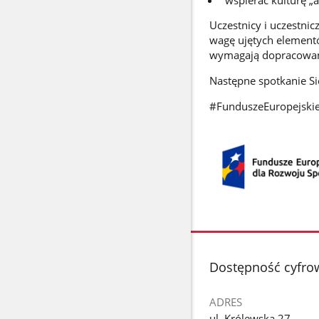
Uczestnicy i uczestni
wagę ujętych elementó
wymagają dopracowan
Następne spotkanie Si
#FunduszeEuropejski
stopka
Dostępność cyfro
ADRES
ul. Królewska 27