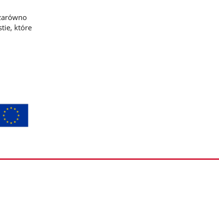
 zarówno
tie, które