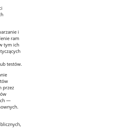
ci
ch
arzanie i
lenie ram
w tym ich
otyczących
ub testów.
anie
któw
h przez
tów
ych —
mownych.
blicznych,