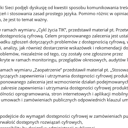
zki Sieci podjęli dyskusję od kwestii sposobu komunikowania treś
eń i stosowania zasad prostego języka. Pomimo różnic w opinia
 że jest to temat ważny.
ramach wymiaru „Cykl życia TIK”, przedstawił materiał pt. Przetw
dostępnością cyfrową. Celem proponowanego zalecenia jest usta
adku zgłoszeń dotyczących problemów z dostępnością cyfrową, 
acji, analizy, jak również dostarczenie wskazówek i rekomendacji d
oblemów, niezależnie od tego, czy zostały one zgłoszone przez
kryte w ramach monitoringu, przeglądów okresowych, audytów l
amach wymiaru „Zaopatrzenie” przedstawił materiał pt. „Stosow
yczących zapewnienia i utrzymania dostępności cyfrowej produ
oponowanego zalecenia jest wzmocnienie działań podejmowanyc
zakresie zapewnienia i utrzymania dostępności cyfrowej produk
lności oprogramowania, stron internetowych i aplikacji mobiln
 umowach i zamówieniach publicznych odpowiednich klauzul u
e podejście do wymagań dostępności cyfrowej w zamówieniach pu
 trwałość dostępnych rozwiązań cyfrowych,
ccessibility by design” w administracji publicznej.