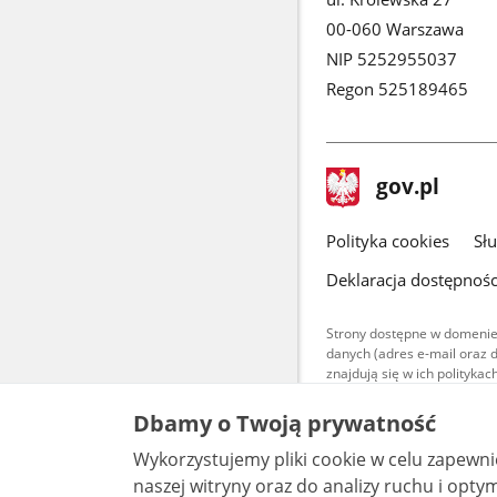
00-060 Warszawa
NIP 5252955037
Regon 525189465
stopka
Strona
gov.pl
gov.pl
główna
gov.pl
Polityka cookies
Sł
Deklaracja dostępnośc
Strony dostępne w domenie
danych (adres e-mail oraz 
znajdują się w ich polityk
Treści teksto
Dbamy o Twoją prywatność
udostępniane
warunkach 4.0
Wykorzystujemy pliki cookie w celu zapewn
są udostępni
bez utworów z
naszej witryny oraz do analizy ruchu i optymalizacj