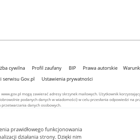
użba cywilna
Profil zaufany
BIP
Prawa autorskie
Warunki
i serwisu Gov.pl
Ustawienia prywatności
 www.gov.pl mogą zawierać adresy skrzynek mailowych. Użytkownik korzystający
dobrowolnie podanych danych w wiadomości) w celu przesłania odpowiedzi na prz
ach przetwarzania danych osobowych.
we publikowane w serwisie (z wyłączeniem treści audiowizualnych), są
 na licencji typu Creative Commons: uznanie autorstwa - na tych samych
 (CC BY-SA 4.0). Materiały audiowizualne, w tym zdjęcia, materiały audio i wideo
ienia prawidłowego funkcjonowania
ane na licencji typu Creative Commons: uznanie autorstwa użycie niekomercyjne 
ależnych 4.0 (CC BY-NC-ND 4.0), o ile nie jest to stwierdzone inaczej.
i działania strony. Dzięki nim