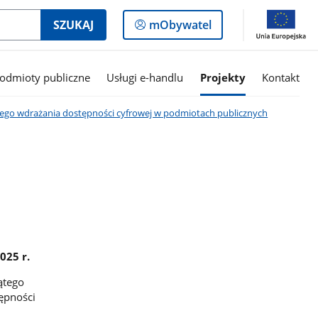
Logowanie
SZUKAJ
mObywatel
do
panelu
odmioty publiczne
Usługi e-handlu
Projekty
Kontakt
owego wdrażania dostępności cyfrowej w podmiotach publicznych
025 r.
ątego
ępności