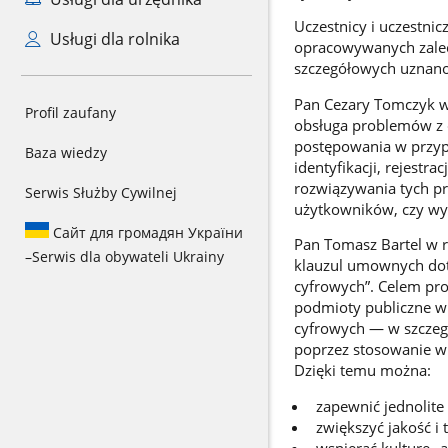
Uczestnicy i uczestnic
Usługi dla rolnika
opracowywanych zalec
szczegółowych uznano,
Pan Cezary Tomczyk w 
Profil zaufany
obsługa problemów z 
postępowania w przyp
Baza wiedzy
identyfikacji, rejestr
rozwiązywania tych pr
Serwis Służby Cywilnej
użytkowników, czy wy
Сайт для громадян України
Pan Tomasz Bartel w r
–
Serwis dla obywateli Ukrainy
klauzul umownych dot
cyfrowych”. Celem pr
podmioty publiczne w 
cyfrowych — w szczegó
poprzez stosowanie w
Dzięki temu można:
zapewnić jednolit
zwiększyć jakość i
wspierać kulturę „a