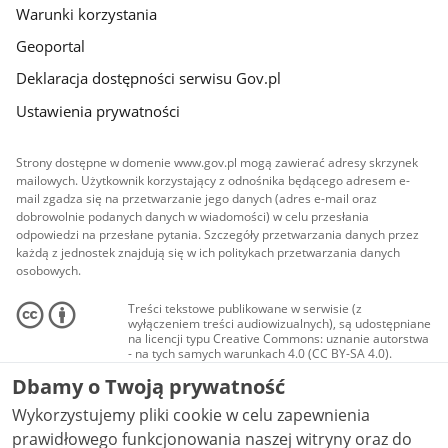
Warunki korzystania
Geoportal
Deklaracja dostępności serwisu Gov.pl
Ustawienia prywatności
Strony dostępne w domenie www.gov.pl mogą zawierać adresy skrzynek
mailowych. Użytkownik korzystający z odnośnika będącego adresem e-
mail zgadza się na przetwarzanie jego danych (adres e-mail oraz
dobrowolnie podanych danych w wiadomości) w celu przesłania
odpowiedzi na przesłane pytania. Szczegóły przetwarzania danych przez
każdą z jednostek znajdują się w ich politykach przetwarzania danych
osobowych.
Treści tekstowe publikowane w serwisie (z
wyłączeniem treści audiowizualnych), są udostępniane
na licencji typu Creative Commons: uznanie autorstwa
- na tych samych warunkach 4.0 (CC BY-SA 4.0).
Materiały audiowizualne, w tym zdjęcia, materiały
Dbamy o Twoją prywatność
audio i wideo, są udostępniane na licencji typu
Creative Commons: uznanie autorstwa użycie
Wykorzystujemy pliki cookie w celu zapewnienia
niekomercyjne - bez utworów zależnych 4.0 (CC BY-
NC-ND 4.0), o ile nie jest to stwierdzone inaczej.
prawidłowego funkcjonowania naszej witryny oraz do