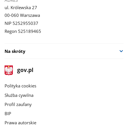
ADRES
ul. Królewska 27
00-060 Warszawa
NIP 5252955037
Regon 525189465
Na skróty
stopka
Strona
gov.pl
gov.pl
główna
gov.pl
Polityka cookies
Służba cywilna
Profil zaufany
BIP
Prawa autorskie