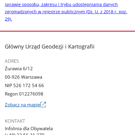
sprawie sposobu, zakresu i trybu udostępniania danych
zgromadzonych w rejestrze publicznym (Dz. U. z 2018 r. poz.
29).
stopka
Główny Urząd Geodezji i Kartografii
ADRES
Żurawia 6/12
00-926 Warszawa
NIP 526 172 54 66
Regon 012276098
Zobacz na mapie
Link
otworzy
KONTAKT
się
Infolinia dla Obywatela
w