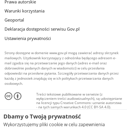
Prawa autorskie
Warunki korzystania
Geoportal
Deklaracja dostępności serwisu Gov.pl
Ustawienia prywatności
Strony dostępne w domenie www.gov.pl mogą zawierać adresy skrzynek
mailowych. Użytkownik korzystający z odnośnika będącego adresem e-
mail zgadza się na przetwarzanie jego danych (adres e-mail oraz
dobrowolnie podanych danych w wiadomości) w celu przesłania
odpowiedzi na przesłane pytania. Szczegóły przetwarzania danych przez
każdą z jednostek znajdują się w ich politykach przetwarzania danych
osobowych.
Treści tekstowe publikowane w serwisie (z
wyłączeniem treści audiowizualnych), są udostępniane
na licencji typu Creative Commons: uznanie autorstwa
- na tych samych warunkach 4.0 (CC BY-SA 4.0).
Materiały audiowizualne, w tym zdjęcia, materiały
Dbamy o Twoją prywatność
audio i wideo, są udostępniane na licencji typu
Creative Commons: uznanie autorstwa użycie
Wykorzystujemy pliki cookie w celu zapewnienia
niekomercyjne - bez utworów zależnych 4.0 (CC BY-