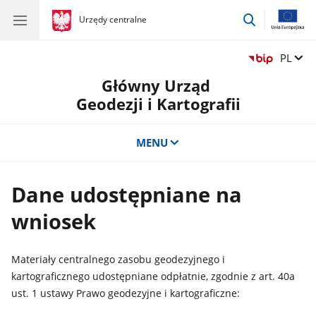
przejdź
gov.pl
Urzędy centralne
gov.pl
Urzędy
do
centralne
wyszukiwar
Zmień 
PL
Główny Urząd
Geodezji i Kartografii
MENU
Dane udostępniane na
wniosek
Materiały centralnego zasobu geodezyjnego i
kartograficznego udostępniane odpłatnie, zgodnie z art. 40a
ust. 1 ustawy Prawo geodezyjne i kartograficzne: