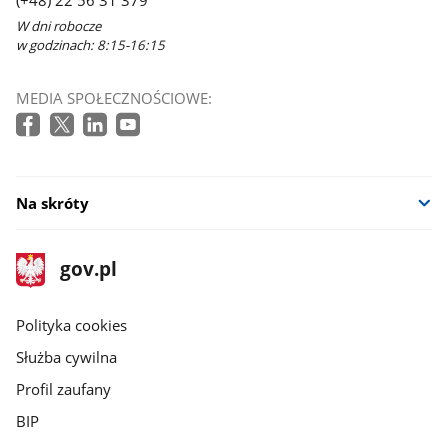
(+48) 22 56 31 379
nowym
W dni robocze
oknie
w godzinach: 8:15-16:15
MEDIA SPOŁECZNOŚCIOWE:
Na skróty
stopka
Strona
gov.pl
gov.pl
główna
gov.pl
Polityka cookies
Służba cywilna
Profil zaufany
BIP